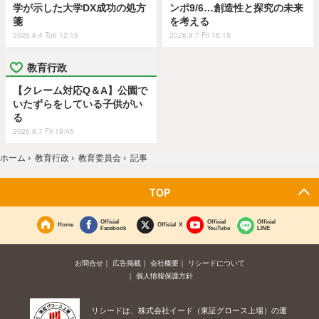
学が示した大学DX成功の処方
ンポ9/6…創造性と探究の未来
箋
を考える
2026.8.4 Tue 12:15
2026.8.7 Fri 16:15
教育行政
【クレーム対応Q＆A】公園で
いたずらをしている子供がい
る
2026.8.7 Fri 19:45
ホーム
›
教育行政
›
教育委員会
›
記事
TOP
Official
Official
Official
Home
Official X
Facebook
YouTube
LINE
お問合せ
広告掲載
会社概要
リシードについて
個人情報保護方針
リシードは、株式会社イード（東証グロース上場）の運