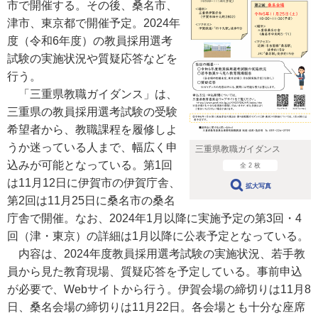
市で開催する。その後、桑名市、
津市、東京都で開催予定。2024年
度（令和6年度）の教員採用選考
試験の実施状況や質疑応答などを
行う。
「三重県教職ガイダンス」は、
三重県の教員採用選考試験の受験
希望者から、教職課程を履修しよ
うか迷っている人まで、幅広く申
三重県教職ガイダンス
込みが可能となっている。第1回
全 2 枚
は11月12日に伊賀市の伊賀庁舎、
拡大写真
第2回は11月25日に桑名市の桑名
庁舎で開催。なお、2024年1月以降に実施予定の第3回・4
回（津・東京）の詳細は1月以降に公表予定となっている。
内容は、2024年度教員採用選考試験の実施状況、若手教
員から見た教育現場、質疑応答を予定している。事前申込
が必要で、Webサイトから行う。伊賀会場の締切りは11月8
日、桑名会場の締切りは11月22日。各会場とも十分な座席