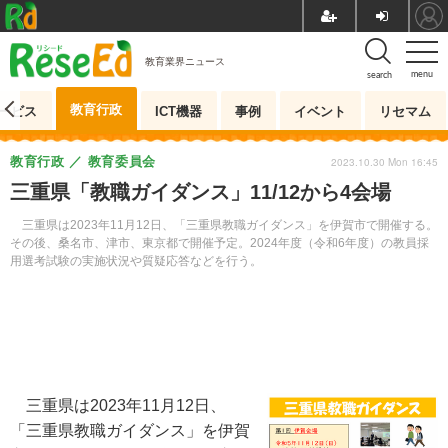
教育業界ニュース
menu
search
教育行政
ービス
ICT機器
事例
イベント
リセマム
教育行政
教育委員会
2023.10.30 Mon 16:45
三重県「教職ガイダンス」11/12から4会場
三重県は2023年11月12日、「三重県教職ガイダンス」を伊賀市で開催する。
その後、桑名市、津市、東京都で開催予定。2024年度（令和6年度）の教員採
用選考試験の実施状況や質疑応答などを行う。
三重県は2023年11月12日、
「三重県教職ガイダンス」を伊賀