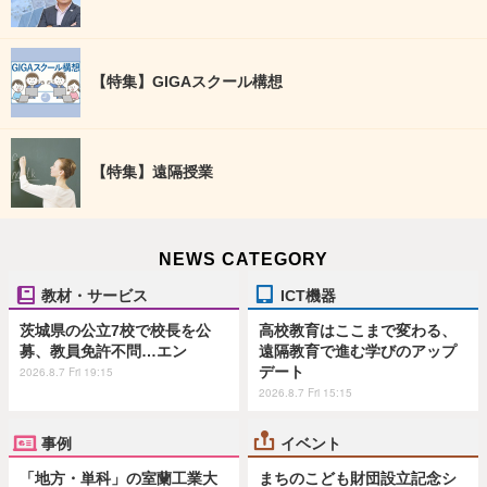
【特集】GIGAスクール構想
【特集】遠隔授業
NEWS CATEGORY
教材・サービス
ICT機器
茨城県の公立7校で校長を公
高校教育はここまで変わる、
募、教員免許不問…エン
遠隔教育で進む学びのアップ
デート
2026.8.7 Fri 19:15
2026.8.7 Fri 15:15
事例
イベント
「地方・単科」の室蘭工業大
まちのこども財団設立記念シ