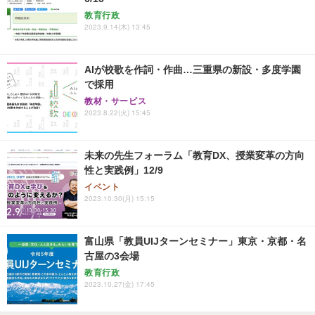
教育行政
2023.9.14(木) 13:45
AIが校歌を作詞・作曲…三重県の新設・多度学園
で採用
教材・サービス
2023.8.22(火) 15:45
未来の先生フォーラム「教育DX、授業変革の方向
性と実践例」12/9
イベント
2023.10.30(月) 15:15
富山県「教員UIJターンセミナー」東京・京都・名
古屋の3会場
教育行政
2023.10.27(金) 17:45