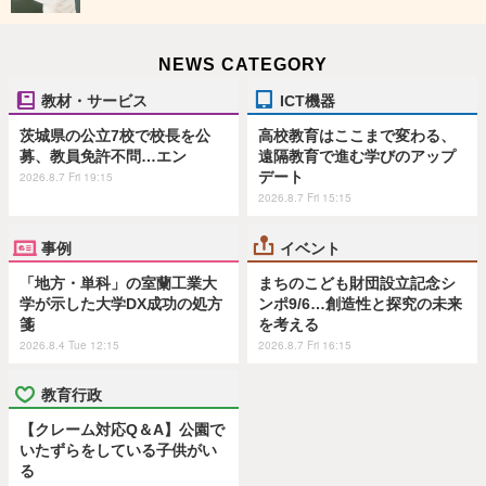
NEWS CATEGORY
教材・サービス
ICT機器
茨城県の公立7校で校長を公
高校教育はここまで変わる、
募、教員免許不問…エン
遠隔教育で進む学びのアップ
デート
2026.8.7 Fri 19:15
2026.8.7 Fri 15:15
事例
イベント
「地方・単科」の室蘭工業大
まちのこども財団設立記念シ
学が示した大学DX成功の処方
ンポ9/6…創造性と探究の未来
箋
を考える
2026.8.4 Tue 12:15
2026.8.7 Fri 16:15
教育行政
【クレーム対応Q＆A】公園で
いたずらをしている子供がい
る