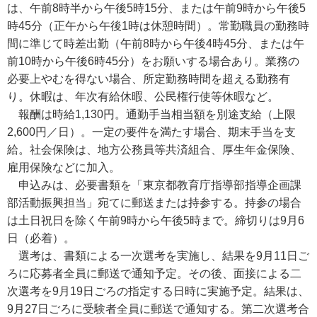
は、午前8時半から午後5時15分、または午前9時から午後5
時45分（正午から午後1時は休憩時間）。常勤職員の勤務時
間に準じて時差出勤（午前8時から午後4時45分、または午
前10時から午後6時45分）をお願いする場合あり。業務の
必要上やむを得ない場合、所定勤務時間を超える勤務有
り。休暇は、年次有給休暇、公民権行使等休暇など。
報酬は時給1,130円。通勤手当相当額を別途支給（上限
2,600円／日）。一定の要件を満たす場合、期末手当を支
給。社会保険は、地方公務員等共済組合、厚生年金保険、
雇用保険などに加入。
申込みは、必要書類を「東京都教育庁指導部指導企画課
部活動振興担当」宛てに郵送または持参する。持参の場合
は土日祝日を除く午前9時から午後5時まで。締切りは9月6
日（必着）。
選考は、書類による一次選考を実施し、結果を9月11日ご
ろに応募者全員に郵送で通知予定。その後、面接による二
次選考を9月19日ごろの指定する日時に実施予定。結果は、
9月27日ごろに受験者全員に郵送で通知する。第二次選考合