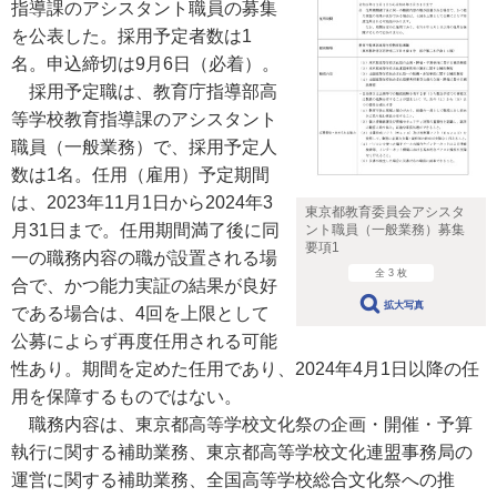
指導課のアシスタント職員の募集
を公表した。採用予定者数は1
名。申込締切は9月6日（必着）。
採用予定職は、教育庁指導部高
等学校教育指導課のアシスタント
職員（一般業務）で、採用予定人
数は1名。任用（雇用）予定期間
は、2023年11月1日から2024年3
東京都教育委員会アシスタ
月31日まで。任用期間満了後に同
ント職員（一般業務）募集
要項1
一の職務内容の職が設置される場
全 3 枚
合で、かつ能力実証の結果が良好
拡大写真
である場合は、4回を上限として
公募によらず再度任用される可能
性あり。期間を定めた任用であり、2024年4月1日以降の任
用を保障するものではない。
職務内容は、東京都高等学校文化祭の企画・開催・予算
執行に関する補助業務、東京都高等学校文化連盟事務局の
運営に関する補助業務、全国高等学校総合文化祭への推