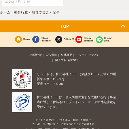
2026.8.7 Fri 19:45
ホーム
›
教育行政
›
教育委員会
›
記事
TOP
Official
Official
Official
Home
Official X
Facebook
YouTube
LINE
お問合せ
広告掲載
会社概要
リシードについて
個人情報保護方針
リシードは、株式会社イード（東証グロース上場）の運
営するサービスです。
証券コード：6038
株式会社イードは、個人情報の適切な取扱いを行う事業
者に対して付与されるプライバシーマークの付与認定を
受けています。
紹介した商品/サービスを購入、契約した場合に、
売上の一部が弊社サイトに還元されることがあります。