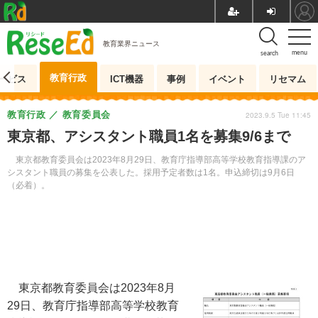
教育業界ニュース
menu
search
教育行政
ービス
ICT機器
事例
イベント
リセマム
教育行政
教育委員会
2023.9.5 Tue 11:45
東京都、アシスタント職員1名を募集9/6まで
東京都教育委員会は2023年8月29日、教育庁指導部高等学校教育指導課のア
シスタント職員の募集を公表した。採用予定者数は1名。申込締切は9月6日
（必着）。
東京都教育委員会は2023年8月
29日、教育庁指導部高等学校教育