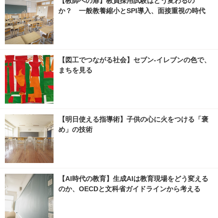
【教師への扉】教員採用試験はどう変わるの
か？ 一般教養縮小とSPI導入、面接重視の時代
【図工でつながる社会】セブン‐イレブンの色で、
まちを見る
【明日使える指導術】子供の心に火をつける「褒
め」の技術
【AI時代の教育】生成AIは教育現場をどう変える
のか、OECDと文科省ガイドラインから考える