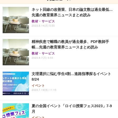
ネット回線の改善策、日本の論文数は過去最低…
先週の教育業界ニュースまとめ読み
教材・サービス
2023.8.14(月) 5:55
精神疾患で離職の教員が過去最多、PDF教師手
帳…先週の教育業界ニュースまとめ読み
教材・サービス
2023.8.7(月) 5:55
文理選択に悩む学生4割…進路指導探るイベント
8/24
イベント
2023.7.19(水) 11:15
夏の全国イベント「ロイロ授業フェス2023」7-9
月
イベント