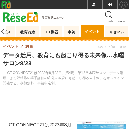
教育業界ニュース
menu
search
イベント
ービス
教育行政
ICT機器
事例
リセマム
イベント
教員
2023.8.16 Wed 10:15
データ活用、教育にも起こり得る未来像…水曜
サロン8/23
ICT CONNECT21は2023年8月23日、第4期・第12回水曜サロン「データ活
用による野球界の選手評価の変化～教育にも起こり得る未来像」をオンライン
開催する。参加無料、事前申込制。
ICT CONNECT21は2023年8月