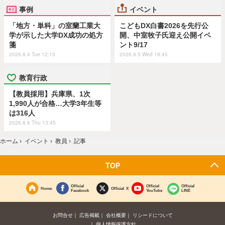
事例
イベント
「地方・単科」の室蘭工業大
こどもDX白書2026を先行公
学が示した大学DX成功の処方
開、中室牧子氏迎え公開イベ
箋
ント9/17
2026.8.4 Tue 12:15
2026.8.5 Wed 18:45
教育行政
【教員採用】兵庫県、1次
1,990人が合格…大学3年生等
は316人
2026.8.6 Thu 13:45
ホーム
›
イベント
›
教員
›
記事
TOP
Official
Official
Official
Home
Official X
Facebook
YouTube
LINE
お問合せ
広告掲載
会社概要
リシードについて
個人情報保護方針