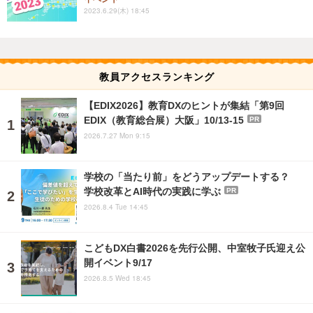
2023.6.29(木) 18:45
教員アクセスランキング
【EDIX2026】教育DXのヒントが集結「第9回
EDIX（教育総合展）大阪」10/13-15
PR
2026.7.27 Mon 9:15
学校の「当たり前」をどうアップデートする？
学校改革とAI時代の実践に学ぶ
PR
2026.8.4 Tue 14:45
こどもDX白書2026を先行公開、中室牧子氏迎え公
開イベント9/17
2026.8.5 Wed 18:45