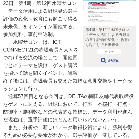
23日、第4期・第12回水曜サロン
「データ活用による野球界の選手
評価の変化～教育にも起こり得る
未来像」をオンライン開催する。
第4期・第12回水曜サロン
参加無料、事前申込制。
「データ活用による野球界
の選手評価の変化 ～ 教育に
「水曜サロン」は、ICT
も起こり得る未来像」
CONNECT21の赤堀会長と人々を
全 2 枚
つなげる交流の場として、開催回
拡大写真
ごとにテーマを設け、ゲスト講師
を招いて話を聞くイベント。講演
終了後には、赤堀会長も交えた気軽な意見交換やトークセ
ッションも行う。
通算57回目となる今回は、DELTAの岡田友輔代表取締役
をゲストに迎える。野球において、打率・本塁打・打点・
防御率・勝利数などの代表的な指標は、データ利用が進ん
だ現在は、選手評価にほとんど用いられないという。
また、分析や、新しいデータ取得技術により、勝利を得
るための必要な要素がわかり、選手評価が一変している。