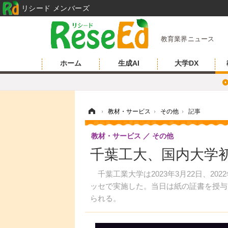
リシード メンバーズ
教育業界ニュース
ホーム
生成AI
大学DX
ホーム
›
教材・サービス
›
その他
›
記事
教材・サービス
その他
千葉工大、国内大学初
千葉工業大学は2023年3月22日、2
ッセで実施した。当日は紙の証書を授与、N
られる。