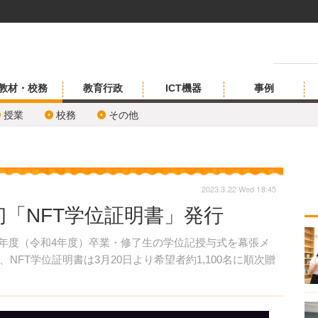
教材・校務
教育行政
ICT機器
事例
授業
校務
その他
2023.3.22 Wed 18:45
「NFT学位証明書」発行
022年度（令和4年度）卒業・修了生の学位記授与式を幕張メ
FT学位証明書は3月20日より希望者約1,100名に順次贈