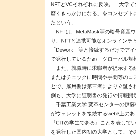
NFTとVCそれぞれに反映。「大学
磨くきっかけになる」をコンセプト
たという。
NFTは、MetaMask等の暗号資
り、NFTと連携可能なオンラインチャ
「Dework」等と接続するだけで
で発行しているため、グローバル規
また、就職時に求職者が提示する経
またはチェックに時間や手間等のコ
とで、雇用側は第三者により立証さ
側も、大学に証明書の発行や情報開
千葉工業大学 変革センターの伊藤
がウォレットを接続するweb3上の
『CITの学生である』ことを表して
を発行した国内初の大学として、その