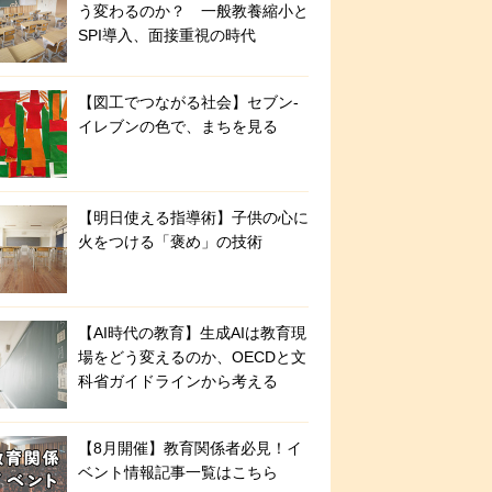
う変わるのか？ 一般教養縮小と
SPI導入、面接重視の時代
【図工でつながる社会】セブン‐
イレブンの色で、まちを見る
【明日使える指導術】子供の心に
火をつける「褒め」の技術
【AI時代の教育】生成AIは教育現
場をどう変えるのか、OECDと文
科省ガイドラインから考える
【8月開催】教育関係者必見！イ
ベント情報記事一覧はこちら