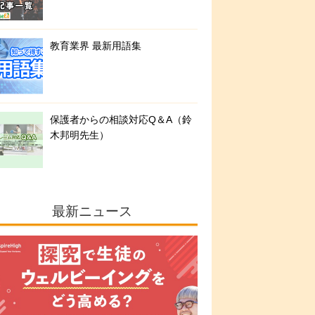
教育業界 最新用語集
保護者からの相談対応Q＆A（鈴
木邦明先生）
最新ニュース