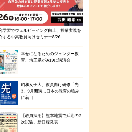
究学習でウェルビーイング向上、授業実践を
介する中高教員向けセミナー8/26
幸せになるためのジェンダー教
育、埼玉県が9/19に講演会
昭和女子大、教員向け研修「先
3」9月開講…日本の教育の強み
に着目
【教員採用】熊本地震で延期の2
次試験、新日程発表