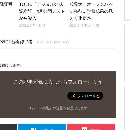
歴証明
TOEIC「デジタル公式
成蹊大、オープンバッ
認定証」4月公開テスト
ジ発行…学修成果の見
から導入
える化促進
2023.2.3 Fri 18:45
2023.3.16 Thu 11:45
/ICT基礎修了者
2022.10.17 Mon 14:15
お届けします。
この記事が気に入ったらフォローしよう
リシードの最新の話題をお届けします
ト
ブックマーク
後で読む