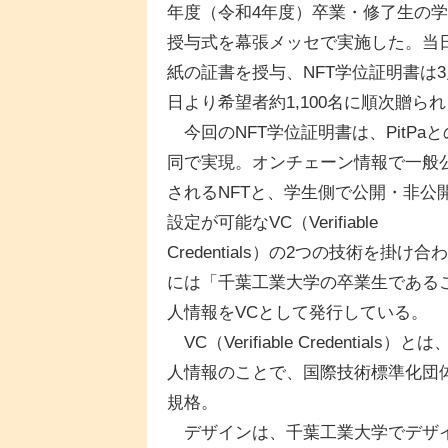
年度（令和4年度）卒業・修了生の
授与式を幕張メッセで実施した。当
紙の証書を授与、NFT学位証明書は3
日より希望者約1,100名に順次贈ら
今回のNFT学位証明書は、PitPaと
同で実現。オンチェーン情報で一般
されるNFTと、学生側で公開・非公
設定が可能なVC（Verifiable
Credentials）の2つの技術を
には「千葉工業大学の卒業生である
人情報をVCとして発行している。
VC（Verifiable Credent
人情報のことで、国際技術標準化団
規格。
デザインは、千葉工業大学でデザイ