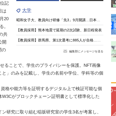
学位記
大学
日は
月20
昭和女子大、教員向け研修「先3」9月開講…日本の教育の強みに着目
れる。
【教員採用】熊本地震で延期の2次試験、新日程発表
の共
【教員採用】群馬県、第1次選考に885人が合格…大3生273人通過
公開
開の
編集部にメッセージを送る
掛け合わせることで、学生のプライバシーを保護。NFT画像
こと」のみを記載し、学生の名前や学位、学科等の個
ials）とは、資格や能力等を証明するデジタル上で検証可能な個
体W3Cがブロックチェーン証明書として標準化した
ン研究に取り組む稲坂研究室の学生3名が考案し、