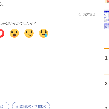
る。
《川端珠紀》
記事はいかがでしたか？
生）
教育DX・学校DX