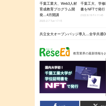
千葉工業大、Web3人材
千葉工大、学修
育成教育プログラム開
書をNFTで発行
発…4月開講
2022.8.19 Fri 11:45
2023.2.7 Tue 17:15
共立女大オープンバッジ導入…全学共通DS
教育業界の最新情報を
シェア
ポス