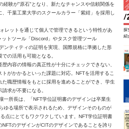
での経験が”原石”となり、新たなチャンスや信頼関係を
に、千葉工業大学のスクールカラー「紫紺」を採用し
探
産ウォレットを通じて個人で管理できるという特性があ
紹
ットツール「Discord」やタスク管理ツール
アイデンティティの証明を実現、国際規格に準拠した形
模での活用も可能となる。
歴内容の情報の真正性が十分にチェックできない、
ストがかかるといった課題に対応。NFTを活用するこ
れた職歴情報をもとに採用を進めることができ、学生
示請求が不要になる。
穰一所長は、「NFT学位証明書のデザインは卒業生
あらゆる場所で表示されるため、デザインそのものが
いる点にとてもワクワクしています。NFT学位証明書
NFTのデザインがCITのデザインであることを誇り