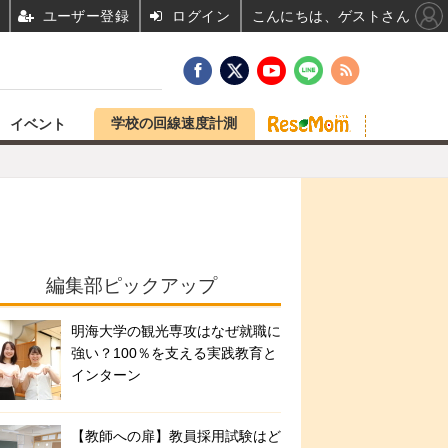
ユーザー登録
ログイン
こんにちは、ゲストさん
学校の回線速度計測
イベント
編集部ピックアップ
明海大学の観光専攻はなぜ就職に
強い？100％を支える実践教育と
インターン
【教師への扉】教員採用試験はど