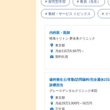
探究型学習
教員（先生）
教材・サービス トピックス
イ
内科医・医師
晴海トリトン 夢未来クリニック
東京都
月給116万6,667円～
契約社員
歯科衛生士/常勤/訪問歯科/完全週休2日
診療担当
グレースデンタルクリニック本院
東京都
月給29万3,000円～50万円
正社員