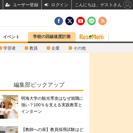
ユーザー登録
ログイン
こんにちは、ゲストさん
学校の回線速度計測
イベント
学習者
教員
企業
その他
編集部ピックアップ
明海大学の観光専攻はなぜ就職に
強い？100％を支える実践教育と
インターン
【教師への扉】教員採用試験はど