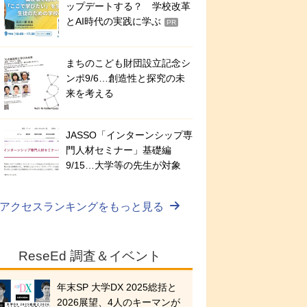
ップデートする？ 学校改革
とAI時代の実践に学ぶ
PR
まちのこども財団設立記念シ
ンポ9/6…創造性と探究の未
来を考える
JASSO「インターンシップ専
門人材セミナー」基礎編
9/15…大学等の先生が対象
アクセスランキングをもっと見る
ReseEd 調査＆イベント
年末SP 大学DX 2025総括と
2026展望、4人のキーマンが