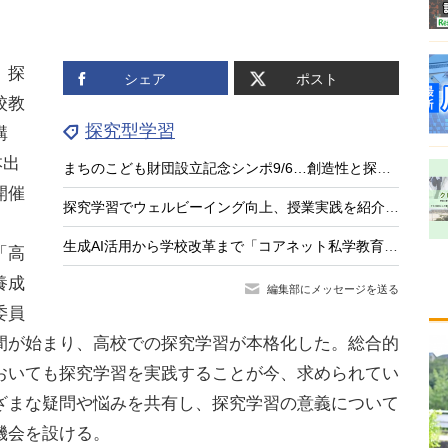
、探
シェア
ポスト
校教
探究型学習
講
本出
まちのこども財団設立記念シンポ9/6…創造性と探究の未来を考える
開催
探究学習でウェルビーイング向上、授業実践を紹介する中高教員向けセミナー8/26
生成AI活用から学校改革まで「コアネット私学教育フォーラム」8/18
「高
養成
編集部にメッセージを送る
委員
間が始まり、高校での探究学習が本格化した。総合的
おいても探究学習を実践することが今、求められてい
ざまな疑問や悩みを共有し、探究学習の意義について
機会を設ける。