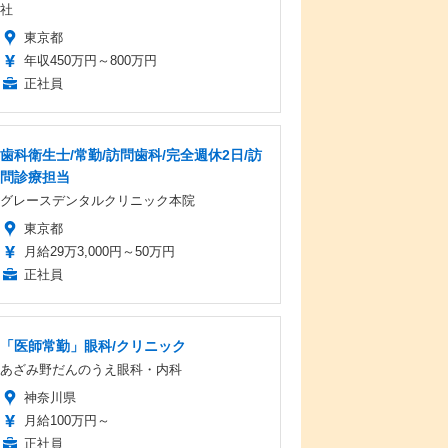
社
東京都
年収450万円～800万円
正社員
歯科衛生士/常勤/訪問歯科/完全週休2日/訪
問診療担当
グレースデンタルクリニック本院
東京都
月給29万3,000円～50万円
正社員
「医師常勤」眼科/クリニック
あざみ野だんのうえ眼科・内科
神奈川県
月給100万円～
正社員