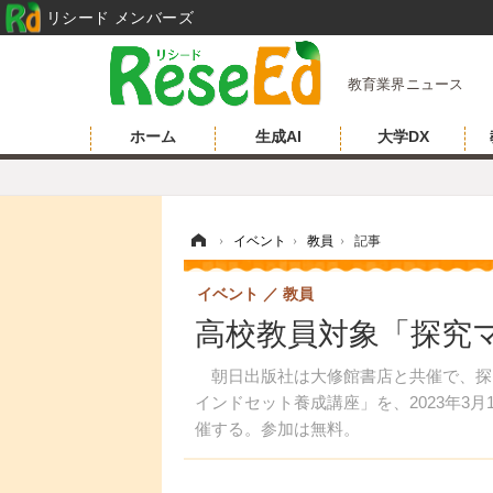
リシード メンバーズ
教育業界ニュース
ホーム
生成AI
大学DX
ホーム
›
イベント
›
教員
›
記事
イベント
教員
高校教員対象「探究マ
朝日出版社は大修館書店と共催で、探
インドセット養成講座」を、2023年3
催する。参加は無料。