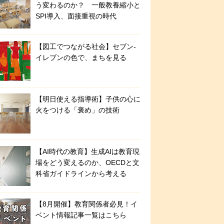
う変わるのか？ 一般教養縮小と
SPI導入、面接重視の時代
【図工でつながる社会】セブン‐
イレブンの色で、まちを見る
【明日使える指導術】子供の心に
火をつける「褒め」の技術
【AI時代の教育】生成AIは教育現
場をどう変えるのか、OECDと文
科省ガイドラインから考える
【8月開催】教育関係者必見！イ
ベント情報記事一覧はこちら