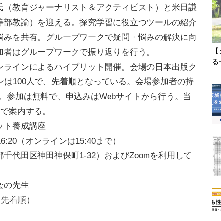
（教育ジャーナリスト＆アクティビスト）と米田謙
等部教諭）を迎える。探究学習に役立つツールの紹介
悩みを共有。グループワークで疑問・悩みの解決に向
【
加者はグループワークで振り返りを行う。
る
ラインによるハイブリット開催。会場の日本出版ク
ンは100人で、先着順となっている。会場参加者の持
）。参加は無料で、申込みはWebサイトから行う。当
ルで案内する。
ット養成講座
16:20（オンラインは15:40まで）
代田区神田神保町1-32）およびZoomを利用して
会の先生
（先着順）