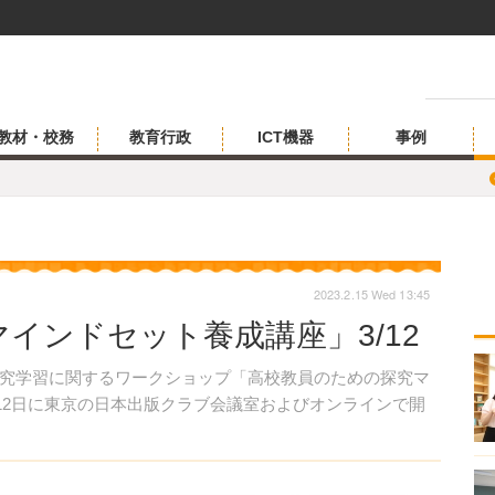
教材・校務
教育行政
ICT機器
事例
2023.2.15 Wed 13:45
インドセット養成講座」3/12
究学習に関するワークショップ「高校教員のための探究マ
月12日に東京の日本出版クラブ会議室およびオンラインで開