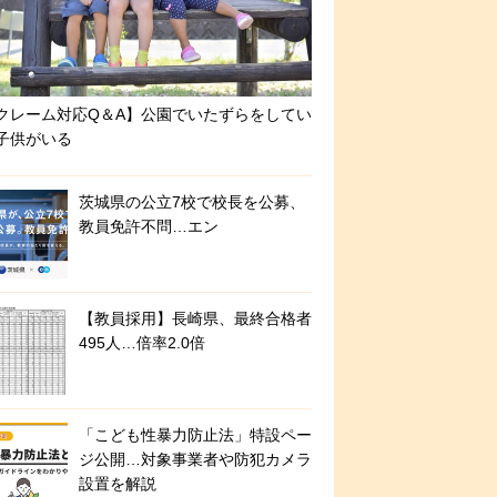
クレーム対応Q＆A】公園でいたずらをしてい
子供がいる
茨城県の公立7校で校長を公募、
教員免許不問…エン
【教員採用】長崎県、最終合格者
495人…倍率2.0倍
「こども性暴力防止法」特設ペー
ジ公開…対象事業者や防犯カメラ
設置を解説