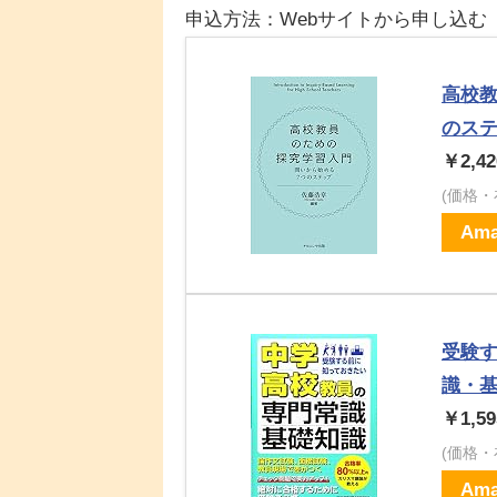
申込方法：Webサイトから申し込む
高校
のス
￥2,42
(価格
Ama
受験
識・
￥1,59
(価格
Ama