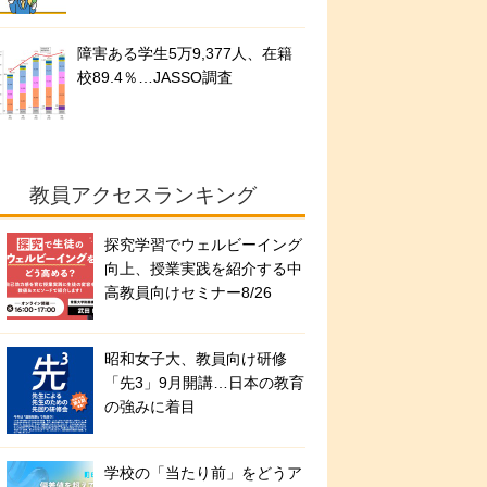
障害ある学生5万9,377人、在籍
校89.4％…JASSO調査
教員アクセスランキング
探究学習でウェルビーイング
向上、授業実践を紹介する中
高教員向けセミナー8/26
昭和女子大、教員向け研修
「先3」9月開講…日本の教育
の強みに着目
学校の「当たり前」をどうア