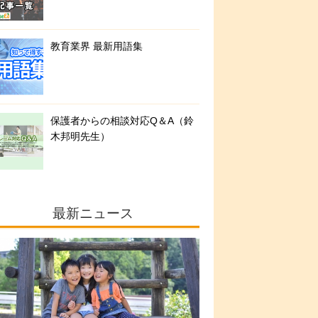
教育業界 最新用語集
保護者からの相談対応Q＆A（鈴
木邦明先生）
最新ニュース