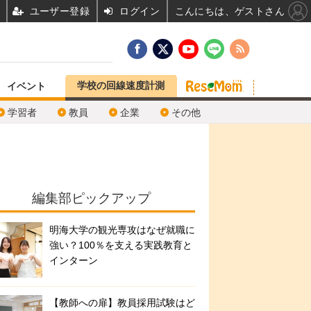
ユーザー登録
ログイン
こんにちは、ゲストさん
学校の回線速度計測
イベント
学習者
教員
企業
その他
編集部ピックアップ
明海大学の観光専攻はなぜ就職に
強い？100％を支える実践教育と
インターン
【教師への扉】教員採用試験はど