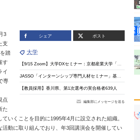
月3
シェア
ポスト
た支
大学
績を踏
催す
【9/15 Zoom】大学DXセミナー：京都産業大学「学生を巻き込む、双方向・参加型の大人数講義DXへの挑戦」
ライ
JASSO「インターンシップ専門人材セミナー」基礎編9/15…大学等の先生が対象
で専
【教員採用】香川県、第1次選考の実合格者639人
視点
編集部にメッセージを送る
新た
ていくことを目的に1995年4月に設立された組織。
な活動に取り組んでおり、年3回講演会を開催してい