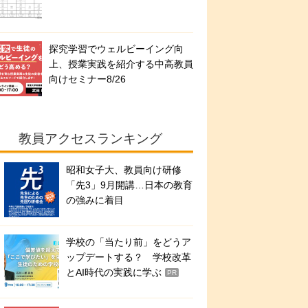
探究学習でウェルビーイング向
上、授業実践を紹介する中高教員
向けセミナー8/26
教員アクセスランキング
昭和女子大、教員向け研修
「先3」9月開講…日本の教育
の強みに着目
学校の「当たり前」をどうア
ップデートする？ 学校改革
とAI時代の実践に学ぶ
PR