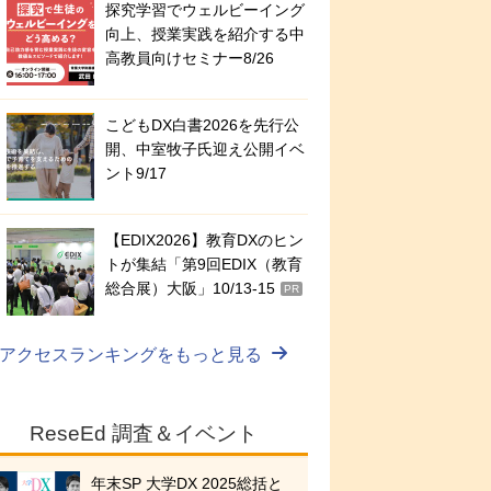
探究学習でウェルビーイング
向上、授業実践を紹介する中
高教員向けセミナー8/26
こどもDX白書2026を先行公
開、中室牧子氏迎え公開イベ
ント9/17
【EDIX2026】教育DXのヒン
トが集結「第9回EDIX（教育
総合展）大阪」10/13-15
PR
アクセスランキングをもっと見る
ReseEd 調査＆イベント
年末SP 大学DX 2025総括と