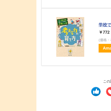
学校で
￥772
(価格
Ama
この