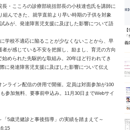
長・こころの診療部統括部長の小枝達也氏を講師に
取り組んできた、就学直前より早い時期の子供を対象
な試みが、発達障害児支援に及ぼした影響について語
【
「
に学校不適応に陥ることが少なくないことから、早
義
護者が感じている不安を把握し、励まし、育児の方向
で始められた先駆的な取組み。20年ほど行われてき
実際に発達障害児支援に及ぼした影響について伝え
ンライン配信の併用で開催。定員は対面参加が100
も参加無料、要事前申込み。11月30日までWebサイ
～「5歳児健診と事後指導」の実績を踏まえて～
:15