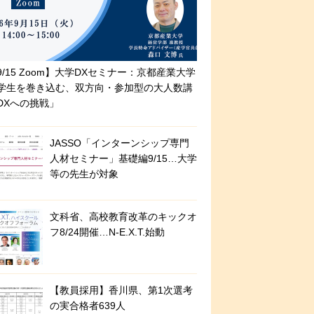
9/15 Zoom】大学DXセミナー：京都産業大学
学生を巻き込む、双方向・参加型の大人数講
DXへの挑戦」
JASSO「インターンシップ専門
人材セミナー」基礎編9/15…大学
等の先生が対象
文科省、高校教育改革のキックオ
フ8/24開催…N-E.X.T.始動
【教員採用】香川県、第1次選考
の実合格者639人