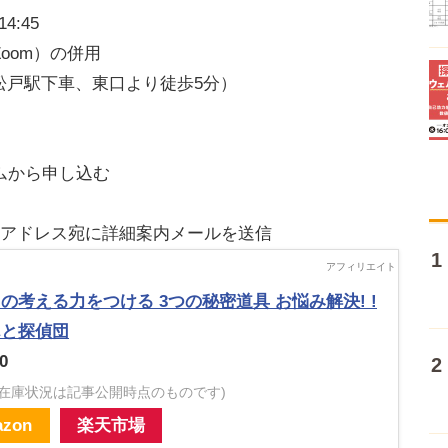
:45
oom）の併用
（松戸駅下車、東口より徒歩5分）
ムから申し込む
ルアドレス宛に詳細案内メールを送信
の考える力をつける 3つの秘密道具 お悩み解決! !
んと探偵団
0
・在庫状況は記事公開時点のものです)
zon
楽天市場