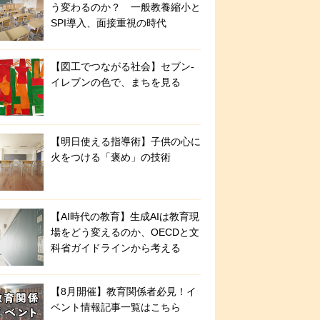
う変わるのか？ 一般教養縮小と
SPI導入、面接重視の時代
【図工でつながる社会】セブン‐
イレブンの色で、まちを見る
【明日使える指導術】子供の心に
火をつける「褒め」の技術
【AI時代の教育】生成AIは教育現
場をどう変えるのか、OECDと文
科省ガイドラインから考える
【8月開催】教育関係者必見！イ
ベント情報記事一覧はこちら