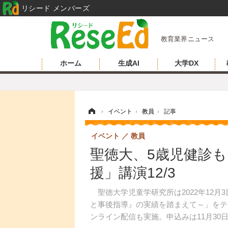
リシード メンバーズ
教育業界ニュース
ホーム
生成AI
大学DX
ホーム
›
イベント
›
教員
›
記事
イベント
教員
聖徳大、5歳児健診
援」講演12/3
聖徳大学児童学研究所は2022年12月
と事後指導』の実績を踏まえて～」をテ
ンライン配信も実施。申込みは11月30