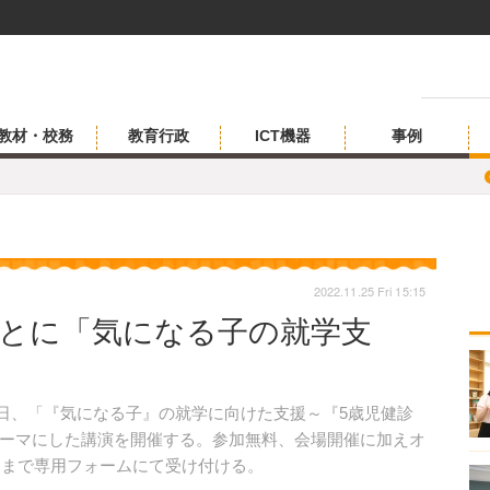
教材・校務
教育行政
ICT機器
事例
2022.11.25 Fri 15:15
もとに「気になる子の就学支
3日、「『気になる子』の就学に向けた支援～『5歳児健診
ーマにした講演を開催する。参加無料、会場開催に加えオ
日まで専用フォームにて受け付ける。