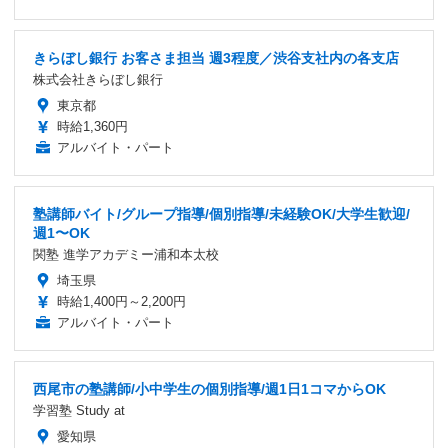
きらぼし銀行 お客さま担当 週3程度／渋谷支社内の各支店
株式会社きらぼし銀行
東京都
時給1,360円
アルバイト・パート
塾講師バイト/グループ指導/個別指導/未経験OK/大学生歓迎/
週1〜OK
関塾 進学アカデミー浦和本太校
埼玉県
時給1,400円～2,200円
アルバイト・パート
西尾市の塾講師/小中学生の個別指導/週1日1コマからOK
学習塾 Study at
愛知県