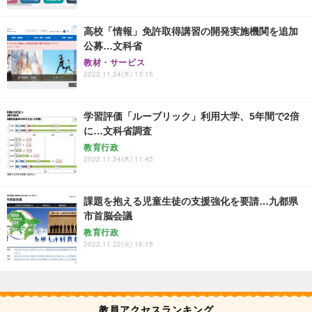
高校「情報」免許取得講習の開発実施機関を追加
公募…文科省
教材・サービス
2022.11.24(木) 13:15
学習評価「ルーブリック」利用大学、5年間で2倍
に…文科省調査
教育行政
2022.11.24(木) 11:45
課題を抱える児童生徒の支援強化を要請…九都県
市首脳会議
教育行政
2022.11.22(火) 16:15
教員アクセスランキング