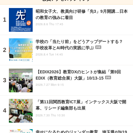
昭和女子大、教員向け研修「先3」9月開講…日本
の教育の強みに着目
2026.8.6 Thu 17:45
学校の「当たり前」をどうアップデートする？
学校改革とAI時代の実践に学ぶ
PR
2026.8.4 Tue 14:45
【EDIX2026】教育DXのヒントが集結「第9回
EDIX（教育総合展）大阪」10/13-15
PR
2026.7.27 Mon 9:15
「第11回関西教育ICT展」インテックス大阪で開
幕、リシード編集部も出展
2026.7.30 Thu 10:30
幸せになるためのジェンダー教育、埼玉県が9/19