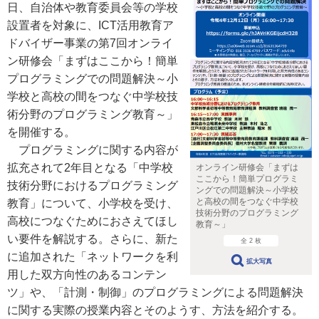
日、自治体や教育委員会等の学校
設置者を対象に、ICT活用教育ア
ドバイザー事業の第7回オンライ
ン研修会「まずはここから！簡単
プログラミングでの問題解決～小
学校と高校の間をつなぐ中学校技
術分野のプログラミング教育～」
を開催する。
プログラミングに関する内容が
拡充されて2年目となる「中学校
オンライン研修会「まずは
ここから！簡単プログラミ
技術分野におけるプログラミング
ングでの問題解決～小学校
と高校の間をつなぐ中学校
教育」について、小学校を受け、
技術分野のプログラミング
高校につなぐためにおさえてほし
教育～」
い要件を解説する。さらに、新た
全 2 枚
に追加された「ネットワークを利
拡大写真
用した双方向性のあるコンテン
ツ」や、「計測・制御」のプログラミングによる問題解決
に関する実際の授業内容とそのようす、方法を紹介する。