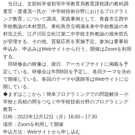
当日は、文部科学省初等中等教育局教育課程課の教科調
査官・渡邊茂一氏が「中学校技術分野におけるプログラミ
ング教育」について講演。実践事例として、青森市立西中
学校教諭の木村慧氏、東松島市立鳴瀬未来中学校教諭の木
村浩之氏、江戸川区立松江第二中学校主幹教諭の堀米哲氏
が登壇する。その他、質疑応答を実施予定。参加は要事前
申込み、申込みはWebサイトから行う。開催はZoomを利用
する。
同研修会の映像は、後日、アーカイブサイトに掲載を予
定している。研修会は年間8回を予定し、各回テーマを決め
て開催している。各回のテーマや講師等はWebサイトに公
開している。
◆まずはここから！簡単プログラミングでの問題解決～小
学校と高校の間をつなぐ中学校技術分野のプログラミング
教育～
日時：2022年12月12日（月）16:00～17:30
場所：Zoomを利用して開催
申込方法：Webサイトから申し込む