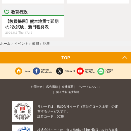
教育行政
【教員採用】熊本地震で延期
の2次試験、新日程発表
2026.8.6 Thu 17:15
ホーム
›
イベント
›
教員
›
記事
TOP
Official
Official
Official
Home
Official X
Facebook
YouTube
LINE
お問合せ
広告掲載
会社概要
リシードについて
個人情報保護方針
リシードは、株式会社イード（東証グロース上場）の運
営するサービスです。
証券コード：6038
株式会社イードは、個人情報の適切な取扱いを行う事業