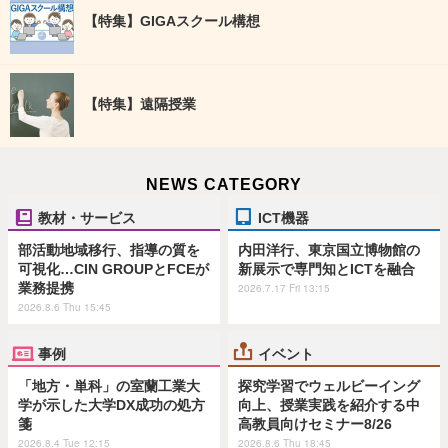
【特集】GIGAスクール構想
【特集】遠隔授業
NEWS CATEGORY
教材・サービス
ICT機器
部活動地域移行、指導の質を
内田洋行、東京国立博物館の
可視化…CIN GROUPとFCEが
新展示で専門知とICTを融合
業務提携
2026.7.17 Fri 13:15
2026.8.6 Thu 15:45
事例
イベント
「地方・単科」の室蘭工業大
探究学習でウェルビーイング
学が示した大学DX成功の処方
向上、授業実践を紹介する中
箋
高教員向けセミナー8/26
2026.8.4 Tue 12:15
2026.8.6 Thu 18:45