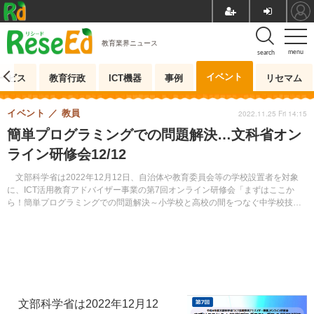
教育業界ニュース
menu
search
イベント
ービス
教育行政
ICT機器
事例
リセマム
イベント
教員
2022.11.25 Fri 14:15
簡単プログラミングでの問題解決…文科省オン
ライン研修会12/12
文部科学省は2022年12月12日、自治体や教育委員会等の学校設置者を対象
に、ICT活用教育アドバイザー事業の第7回オンライン研修会「まずはここか
ら！簡単プログラミングでの問題解決～小学校と高校の間をつなぐ中学校技術
分野のプログラミング教育～」を開催する。
文部科学省は2022年12月12