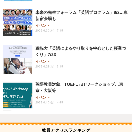
未来の先生フォーラム「英語プログラム」8/2…東
新宿会場も
イベント
2022.6.30(木) 17:15
獨協大「英語によるやり取りを中心とした授業づ
くり」7/23
イベント
2022.6.28(火) 13:15
英語教員対象、TOEFL iBTワークショップ…東
京・大阪等
イベント
2022.6.10(金) 14:45
教員アクセスランキング