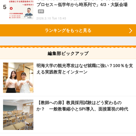
プロセス～低学年から時系列で」4/3・大阪会場
PR
2026.3.10 Tue 15:45
ランキングをもっと見る
編集部ピックアップ
明海大学の観光専攻はなぜ就職に強い？100％を支
える実践教育とインターン
【教師への扉】教員採用試験はどう変わるの
か？ 一般教養縮小とSPI導入、面接重視の時代