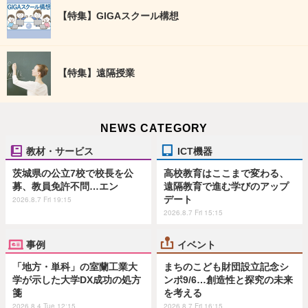
【特集】GIGAスクール構想
【特集】遠隔授業
NEWS CATEGORY
教材・サービス
ICT機器
茨城県の公立7校で校長を公
高校教育はここまで変わる、
募、教員免許不問…エン
遠隔教育で進む学びのアップ
デート
2026.8.7 Fri 19:15
2026.8.7 Fri 15:15
事例
イベント
「地方・単科」の室蘭工業大
まちのこども財団設立記念シ
学が示した大学DX成功の処方
ンポ9/6…創造性と探究の未来
箋
を考える
2026.8.4 Tue 12:15
2026.8.7 Fri 16:15