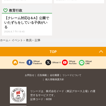
教育行政
【クレーム対応Q＆A】公園で
いたずらをしている子供がい
る
2026.8.7 Fri 19:45
ホーム
›
イベント
›
教員
›
記事
TOP
Official
Official
Official
Home
Official X
Facebook
YouTube
LINE
お問合せ
広告掲載
会社概要
リシードについて
個人情報保護方針
リシードは、株式会社イード（東証グロース上場）の運
営するサービスです。
証券コード：6038