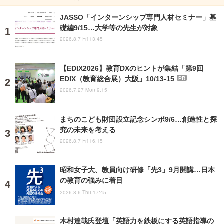
JASSO「インターンシップ専門人材セミナー」基
礎編9/15…大学等の先生が対象
2026.8.7 Fri 13:45
【EDIX2026】教育DXのヒントが集結「第9回
EDIX（教育総合展）大阪」10/13-15
PR
2026.7.27 Mon 9:15
まちのこども財団設立記念シンポ9/6…創造性と探
究の未来を考える
2026.8.7 Fri 16:15
昭和女子大、教員向け研修「先3」9月開講…日本
の教育の強みに着目
2026.8.6 Thu 17:45
木村達哉氏登壇「英語力を鉄板にする英語指導の