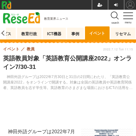
教育業界ニュース
menu
search
イベント
ービス
教育行政
ICT機器
事例
リセマム
イベント
教員
2022.7.12 Tue 11:15
英語教員対象「英語教育公開講座2022」オンラ
イン7/30-31
神田外語グループは2022年7月30日と31日の2日間にわたり、「英語教育公
開講座2022」をオンラインで開講する。対象は全国の英語教員や英語教育関係
者、英語教員を志す学生等。英語教育のさまざまな場面におけるICTの活用を提
案する。
神田外語グループは2022年7月