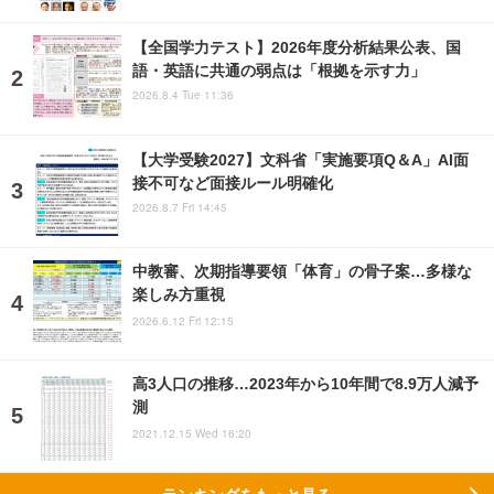
【全国学力テスト】2026年度分析結果公表、国
語・英語に共通の弱点は「根拠を示す力」
2026.8.4 Tue 11:36
【大学受験2027】文科省「実施要項Q＆A」AI面
接不可など面接ルール明確化
2026.8.7 Fri 14:45
中教審、次期指導要領「体育」の骨子案…多様な
楽しみ方重視
2026.6.12 Fri 12:15
高3人口の推移…2023年から10年間で8.9万人減予
測
2021.12.15 Wed 16:20