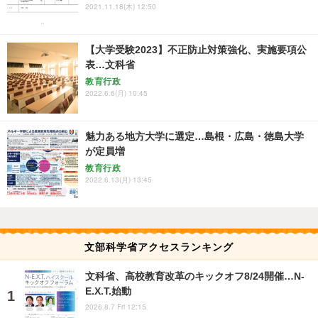
2021.11.18(木) 12:50
【大学受験2023】不正防止対策強化、実施要項公
表…文科省
教育行政
2022.6.6(月) 10:45
魅力ある地方大学に選定…島根・広島・徳島大学
が定員増
教育行政
2022.6.13(月) 13:45
文部科学省アクセスランキング
文科省、高校教育改革のキックオフ8/24開催…N-
E.X.T.始動
2026.8.7 Fri 12:15