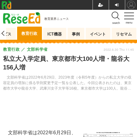
教育業界ニュース
menu
search
教育行政
ービス
ICT機器
事例
イベント
リセマム
教育行政
文部科学省
2022.6.30 Thu 11:45
私立大入学定員、東京都市大100人増・龍谷大
156人増
文部科学省は2022年6月29日、2023年度（令和5年度）からの私立大学の収
容定員の増加に係る学則変更予定一覧を公表した。今回公表されたのは、東京
都市大学や龍谷大学、武庫川女子大学等16校。東京都市大学は100人、龍谷大
学は156人の定員増となる。
文部科学省は2022年6月29日、