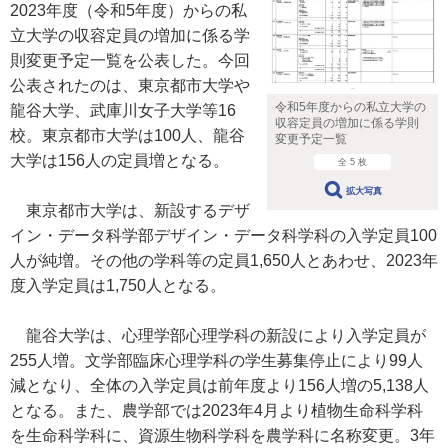
2023年度（令和5年度）からの私
立大学の収容定員の増加に係る学
則変更予定一覧を公表した。今回
公表されたのは、東京都市大学や
令和5年度からの私立大学の
龍谷大学、武庫川女子大学等16
収容定員の増加に係る学則
校。東京都市大学は100人、龍谷
変更予定一覧
大学は156人の定員増となる。
全 5 枚
拡大写真
東京都市大学は、新設するデザ
イン・データ科学部デザイン・データ科学科の入学定員100
人が純増。その他の学科等の定員1,650人とあわせ、2023年
度入学定員は1,750人となる。
龍谷大学は、心理学部心理学科の新設により入学定員が
255人増。文学部臨床心理学科の学生募集停止により99人
減となり、全体の入学定員は前年度より156人増の5,138人
となる。また、農学部では2023年4月より植物生命科学科
を生命科学科に、資源生物科学科を農学科に名称変更。3年