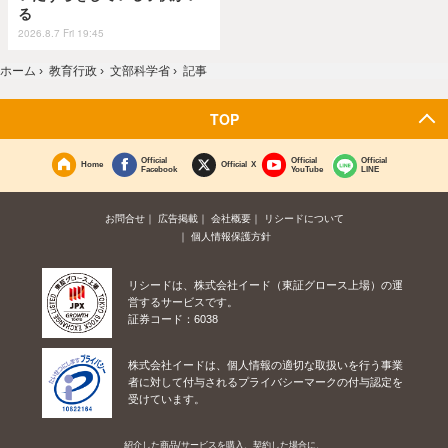
る
2026.8.7 Fri 19:45
ホーム
›
教育行政
›
文部科学省
›
記事
TOP
Official
Official
Official
Home
Official X
Facebook
YouTube
LINE
お問合せ
広告掲載
会社概要
リシードについて
個人情報保護方針
リシードは、株式会社イード（東証グロース上場）の運
営するサービスです。
証券コード：6038
株式会社イードは、個人情報の適切な取扱いを行う事業
者に対して付与されるプライバシーマークの付与認定を
受けています。
紹介した商品/サービスを購入、契約した場合に、