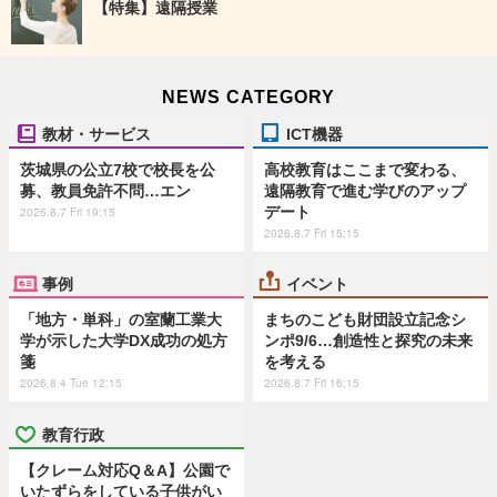
【特集】遠隔授業
NEWS CATEGORY
教材・サービス
ICT機器
茨城県の公立7校で校長を公
高校教育はここまで変わる、
募、教員免許不問…エン
遠隔教育で進む学びのアップ
デート
2026.8.7 Fri 19:15
2026.8.7 Fri 15:15
事例
イベント
「地方・単科」の室蘭工業大
まちのこども財団設立記念シ
学が示した大学DX成功の処方
ンポ9/6…創造性と探究の未来
箋
を考える
2026.8.4 Tue 12:15
2026.8.7 Fri 16:15
教育行政
【クレーム対応Q＆A】公園で
いたずらをしている子供がい