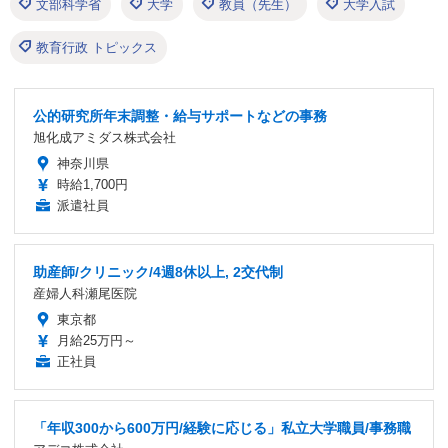
文部科学省
大学
教員（先生）
大学入試
教育行政 トピックス
公的研究所年末調整・給与サポートなどの事務
旭化成アミダス株式会社
神奈川県
時給1,700円
派遣社員
助産師/クリニック/4週8休以上, 2交代制
産婦人科瀬尾医院
東京都
月給25万円～
正社員
「年収300から600万円/経験に応じる」私立大学職員/事務職