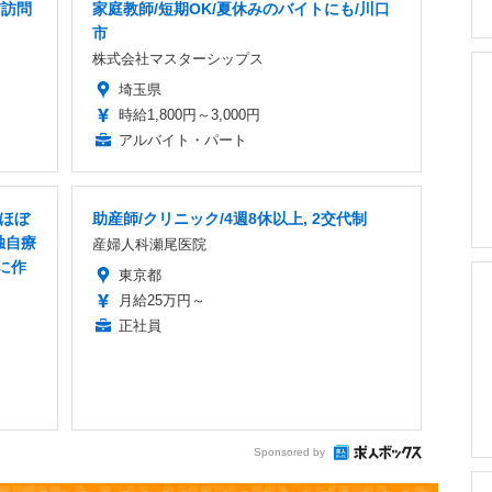
/訪問
家庭教師/短期OK/夏休みのバイトにも/川口
市
株式会社マスターシップス
埼玉県
時給1,800円～3,000円
アルバイト・パート
業ほぼ
助産師/クリニック/4週8休以上, 2交代制
独自療
産婦人科瀬尾医院
に作
東京都
月給25万円～
正社員
Sponsored by