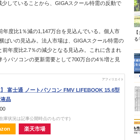
減少していることから、GIGAスクール特需の反動で
年度比1％減の1,147万台を見込んでいる。個人市
【
る
とほぼ横ばいの見込み。法人市場は、GIGAスクール特需の
0台と前年度比2.7％の減少となる見込み。これに含まれ
うパソコンの更新需要として700万台の4％増と見
 富士通 ノートパソコン FMV LIFEBOOK 15.6型
ド液晶
00
・在庫状況は記事公開時点のものです)
zon
楽天市場