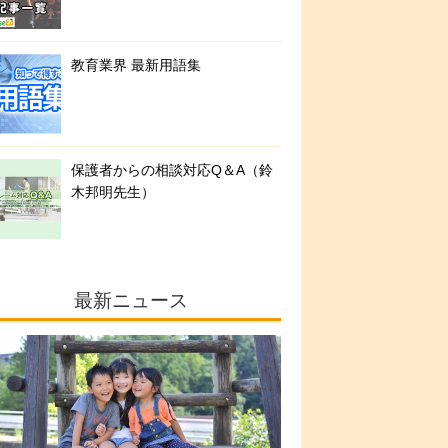
教育業界 最新用語集
保護者からの相談対応Q＆A（鈴
木邦明先生）
最新ニュース