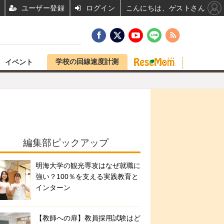
ユーザー登録
ログイン
こんにちは、ゲストさん
学校の回線速度計測
イベント
編集部ピックアップ
明海大学の観光専攻はなぜ就職に
強い？100％を支える実践教育と
インターン
【教師への扉】教員採用試験はど