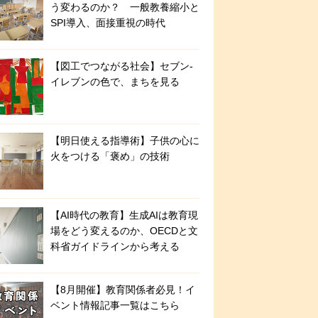
う変わるのか？ 一般教養縮小と
SPI導入、面接重視の時代
【図工でつながる社会】セブン‐
イレブンの色で、まちを見る
【明日使える指導術】子供の心に
火をつける「褒め」の技術
【AI時代の教育】生成AIは教育現
場をどう変えるのか、OECDと文
科省ガイドラインから考える
【8月開催】教育関係者必見！イ
ベント情報記事一覧はこちら