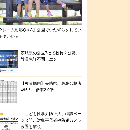
クレーム対応Q＆A】公園でいたずらをしてい
子供がいる
茨城県の公立7校で校長を公募、
教員免許不問…エン
【教員採用】長崎県、最終合格者
495人…倍率2.0倍
「こども性暴力防止法」特設ペー
ジ公開…対象事業者や防犯カメラ
設置を解説