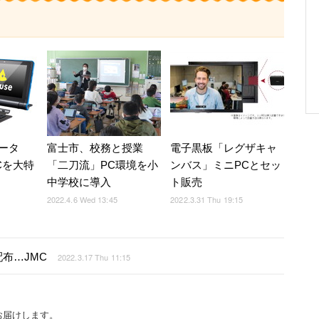
ータ
富士市、校務と授業
電子黒板「レグザキャ
Cを大特
「二刀流」PC環境を小
ンバス」ミニPCとセッ
中学校に導入
ト販売
2022.4.6 Wed 13:45
2022.3.31 Thu 19:15
布…JMC
2022.3.17 Thu 11:15
お届けします。