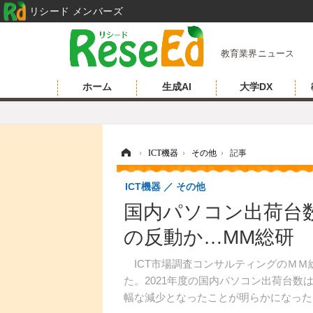
リシード メンバーズ
教育業界ニュース
ホーム
生成AI
大学DX
ホーム
›
ICT機器
›
その他
›
記事
ICT機器
その他
国内パソコン出荷台数
の反動か…MM総研
ICT市場調査コンサルティングのＭＭ
た。2021年度の国内パソコン出荷台数
幅な減少となったことが明らかになった