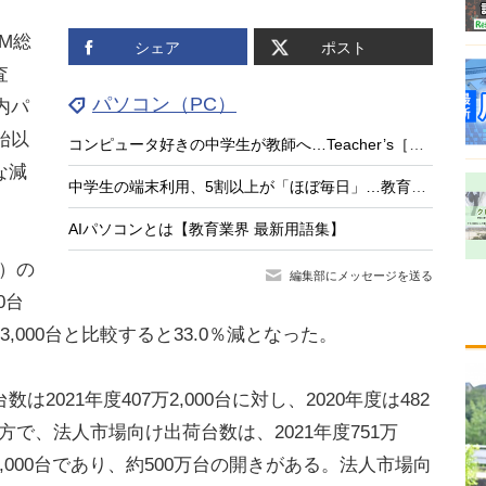
M総
シェア
ポスト
査
パソコン（PC）
内パ
始以
コンピュータ好きの中学生が教師へ…Teacher’s［Shift］
な減
中学生の端末利用、5割以上が「ほぼ毎日」…教育ネット調査
AIパソコンとは【教育業界 最新用語集】
月）の
編集部にメッセージを送る
0台
万3,000台と比較すると33.0％減となった。
021年度407万2,000台に対し、2020年度は482
方で、法人市場向け出荷台数は、2021年度751万
6万2,000台であり、約500万台の開きがある。法人市場向