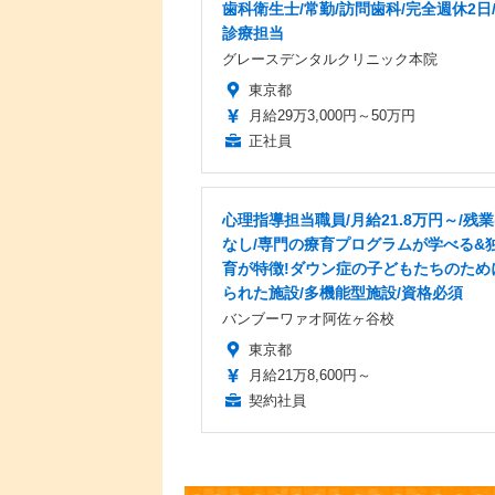
歯科衛生士/常勤/訪問歯科/完全週休2日
診療担当
グレースデンタルクリニック本院
東京都
月給29万3,000円～50万円
正社員
心理指導担当職員/月給21.8万円～/残
なし/専門の療育プログラムが学べる&
育が特徴!ダウン症の子どもたちのため
られた施設/多機能型施設/資格必須
バンブーワァオ阿佐ヶ谷校
東京都
月給21万8,600円～
契約社員