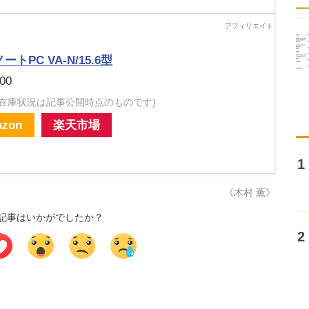
ノートPC VA-N/15.6型
00
・在庫状況は記事公開時点のものです)
zon
楽天市場
《木村 薫》
記事はいかがでしたか？