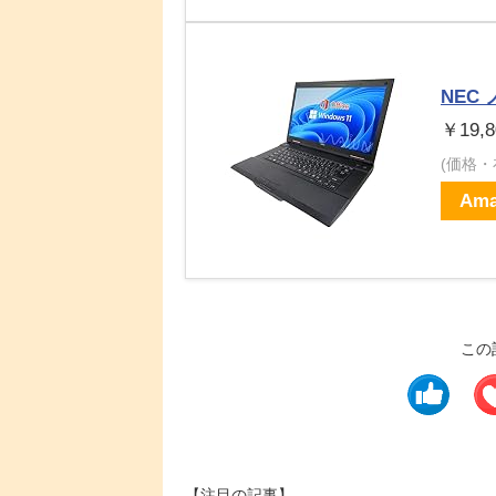
NEC 
￥19,8
(価格
Ama
この
【注目の記事】