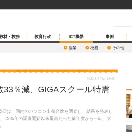
教材・校務
教育行政
ICT機器
事例
授業
校務
その他
2022.6.7 Tue 13:45
33％減、GIGAスクール特需
総研は、国内のパソコン出荷台数を調査し、結果を発表し
は、1995年の調査開始以来最高だった前年度から一転、大
。