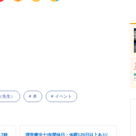
（先生）
本
イベント
7時
理学療法士/年間休日・休暇120日以上あり/