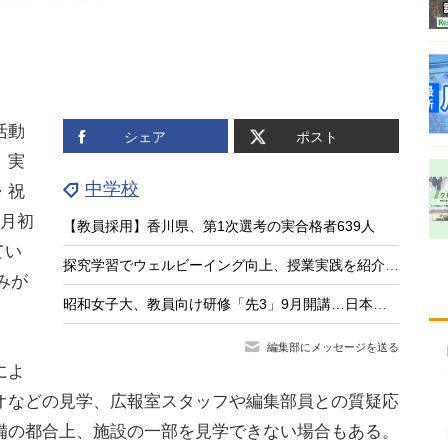
活動
シェア
ポスト
。実
中学校
・祝
の月初
【教員採用】香川県、第1次選考の実合格者639人
てい
探究学習でウェルビーイング向上、授業実践を紹介する中高教員向けセミナー8/26
みが
昭和女子大、教員向け研修「先3」9月開講…日本の教育の強みに着目
編集部にメッセージを送る
によ
オなどの見学、広報室スタッフや編集部員との質疑応
備の都合上、施設の一部を見学できない場合もある。