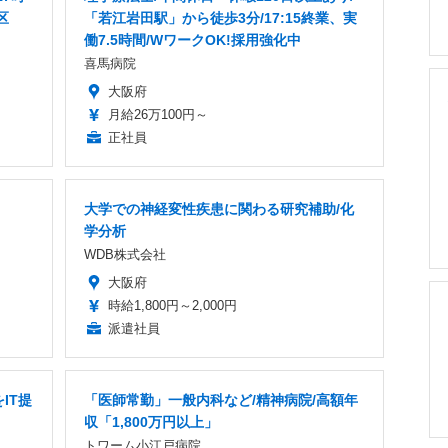
区
「若江岩田駅」から徒歩3分/17:15終業、実
働7.5時間/WワークOK!採用強化中
喜馬病院
大阪府
月給26万100円～
正社員
大学での神経変性疾患に関わる研究補助/化
学分析
WDB株式会社
大阪府
時給1,800円～2,000円
派遣社員
IT提
「医師常勤」一般内科など/精神病院/高額年
収「1,800万円以上」
トワーム小江戸病院