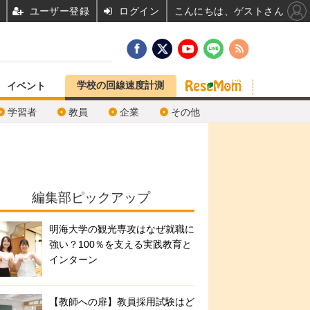
ユーザー登録
ログイン
こんにちは、ゲストさん
学校の回線速度計測
イベント
学習者
教員
企業
その他
編集部ピックアップ
明海大学の観光専攻はなぜ就職に
強い？100％を支える実践教育と
インターン
【教師への扉】教員採用試験はど