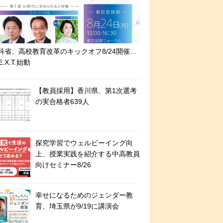
科省、高校教育改革のキックオフ8/24開催…
E.X.T.始動
【教員採用】香川県、第1次選考
の実合格者639人
探究学習でウェルビーイング向
上、授業実践を紹介する中高教員
向けセミナー8/26
幸せになるためのジェンダー教
育、埼玉県が9/19に講演会