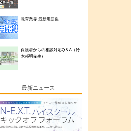
教育業界 最新用語集
保護者からの相談対応Q＆A（鈴
木邦明先生）
最新ニュース