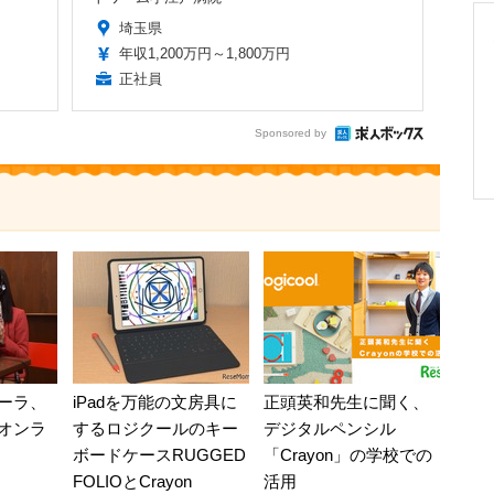
埼玉県
年収1,200万円～1,800万円
正社員
Sponsored by
ーラ、
iPadを万能の文房具に
正頭英和先生に聞く、
オンラ
するロジクールのキー
デジタルペンシル
ボードケースRUGGED
「Crayon」の学校での
FOLIOとCrayon
活用