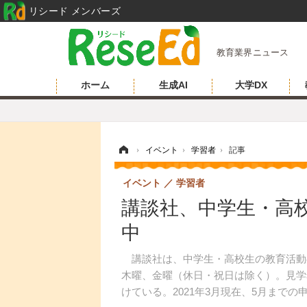
リシード メンバーズ
教育業界ニュース
ホーム
生成AI
大学DX
ホーム
›
イベント
›
学習者
›
記事
イベント
学習者
講談社、中学生・高
中
講談社は、中学生・高校生の教育活動
木曜、金曜（休日・祝日は除く）。見学
けている。2021年3月現在、5月までの