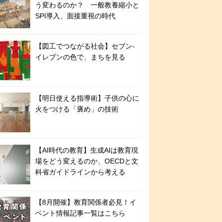
う変わるのか？ 一般教養縮小と
SPI導入、面接重視の時代
【図工でつながる社会】セブン‐
イレブンの色で、まちを見る
【明日使える指導術】子供の心に
火をつける「褒め」の技術
【AI時代の教育】生成AIは教育現
場をどう変えるのか、OECDと文
科省ガイドラインから考える
【8月開催】教育関係者必見！イ
ベント情報記事一覧はこちら