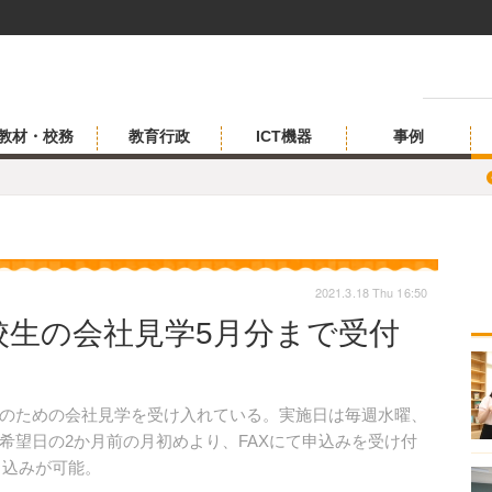
教材・校務
教育行政
ICT機器
事例
2021.3.18 Thu 16:50
校生の会社見学5月分まで受付
のための会社見学を受け入れている。実施日は毎週水曜、
希望日の2か月前の月初めより、FAXにて申込みを受け付
申込みが可能。