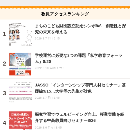
教員アクセスランキング
まちのこども財団設立記念シンポ9/6…創造性と探
究の未来を考える
2026.8.7 Fri 16:15
学校運営に必要な3つの課題「私学教育フォーラ
ム」8/20
2022.8.10 Wed 17:15
JASSO「インターンシップ専門人材セミナー」基
礎編9/15…大学等の先生が対象
2026.8.7 Fri 13:45
探究学習でウェルビーイング向上、授業実践を紹
介する中高教員向けセミナー8/26
2026.8.6 Thu 18:45