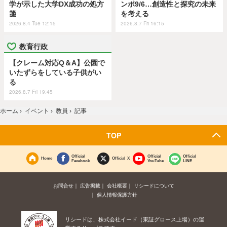
学が示した大学DX成功の処方
ンポ9/6…創造性と探究の未来
箋
を考える
2026.8.4 Tue 12:15
2026.8.7 Fri 16:15
教育行政
【クレーム対応Q＆A】公園で
いたずらをしている子供がい
る
2026.8.7 Fri 19:45
ホーム
›
イベント
›
教員
›
記事
TOP
Official
Official
Official
Home
Official X
Facebook
YouTube
LINE
お問合せ
広告掲載
会社概要
リシードについて
個人情報保護方針
リシードは、株式会社イード（東証グロース上場）の運