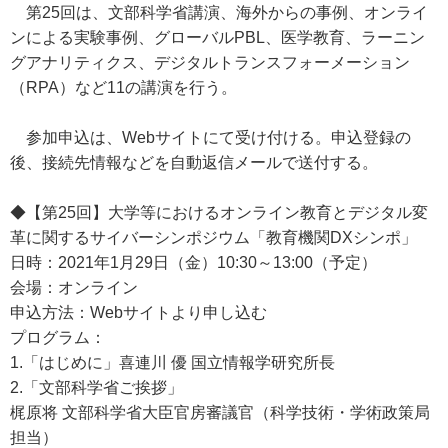
第25回は、文部科学省講演、海外からの事例、オンライ
ンによる実験事例、グローバルPBL、医学教育、ラーニン
グアナリティクス、デジタルトランスフォーメーション
（RPA）など11の講演を行う。
参加申込は、Webサイトにて受け付ける。申込登録の
後、接続先情報などを自動返信メールで送付する。
◆【第25回】大学等におけるオンライン教育とデジタル変
革に関するサイバーシンポジウム「教育機関DXシンポ」
日時：2021年1月29日（金）10:30～13:00（予定）
会場：オンライン
申込方法：Webサイトより申し込む
プログラム：
1.「はじめに」喜連川 優 国立情報学研究所長
2.「文部科学省ご挨拶」
梶原将 文部科学省大臣官房審議官（科学技術・学術政策局
担当）