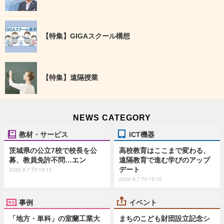
【特集】GIGAスクール構想
【特集】遠隔授業
NEWS CATEGORY
教材・サービス
ICT機器
茨城県の公立7校で校長を公
高校教育はここまで変わる、
募、教員免許不問…エン
遠隔教育で進む学びのアップ
デート
2026.8.7 Fri 19:15
2026.8.7 Fri 15:15
事例
イベント
「地方・単科」の室蘭工業大
まちのこども財団設立記念シ