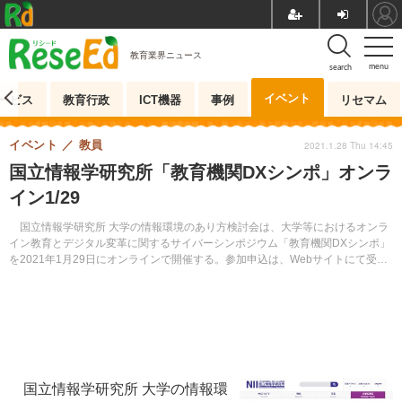
教育業界ニュース
menu
search
イベント
ービス
教育行政
ICT機器
事例
リセマム
イベント
教員
2021.1.28 Thu 14:45
国立情報学研究所「教育機関DXシンポ」オンラ
イン1/29
国立情報学研究所 大学の情報環境のあり方検討会は、大学等におけるオンラ
イン教育とデジタル変革に関するサイバーシンポジウム「教育機関DXシンポ」
を2021年1月29日にオンラインで開催する。参加申込は、Webサイトにて受け
付ける。
国立情報学研究所 大学の情報環