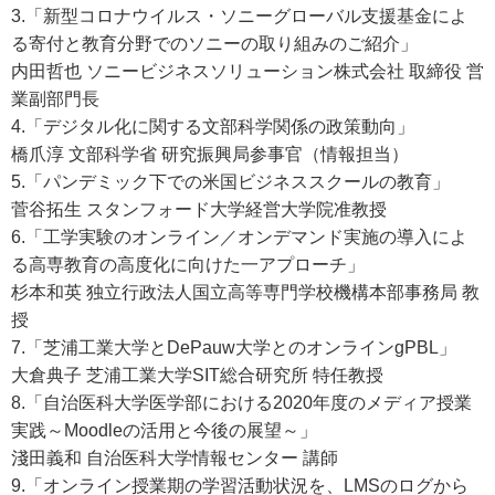
3.「新型コロナウイルス・ソニーグローバル支援基金によ
る寄付と教育分野でのソニーの取り組みのご紹介」
内田哲也 ソニービジネスソリューション株式会社 取締役 営
業副部門長
4.「デジタル化に関する文部科学関係の政策動向」
橋爪淳 文部科学省 研究振興局参事官（情報担当）
5.「パンデミック下での米国ビジネススクールの教育」
菅谷拓生 スタンフォード大学経営大学院准教授
6.「工学実験のオンライン／オンデマンド実施の導入によ
る高専教育の高度化に向けた一アプローチ」
杉本和英 独立行政法人国立高等専門学校機構本部事務局 教
授
7.「芝浦工業大学とDePauw大学とのオンラインgPBL」
大倉典子 芝浦工業大学SIT総合研究所 特任教授
8.「自治医科大学医学部における2020年度のメディア授業
実践～Moodleの活用と今後の展望～」
淺田義和 自治医科大学情報センター 講師
9.「オンライン授業期の学習活動状況を、LMSのログから