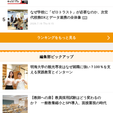
なぜ学校に「ゼロトラスト」が必要なのか、次世
代校務DXとデータ連携の全体像
PR
2026.7.16 Thu 9:15
ランキングをもっと見る
編集部ピックアップ
明海大学の観光専攻はなぜ就職に強い？100％を支
える実践教育とインターン
【教師への扉】教員採用試験はどう変わるの
か？ 一般教養縮小とSPI導入、面接重視の時代