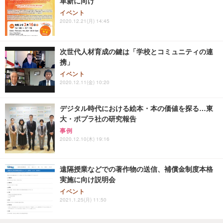
革新に向け
イベント
2020.12.21(月) 14:45
次世代人材育成の鍵は「学校とコミュニティの連
携」
イベント
2020.12.11(金) 10:20
デジタル時代における絵本・本の価値を探る…東
大・ポプラ社の研究報告
事例
2020.12.10(木) 19:16
遠隔授業などでの著作物の送信、補償金制度本格
実施に向け説明会
イベント
2021.1.25(月) 11:50