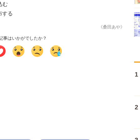
込む
布する
《桑田あや》
記事はいかがでしたか？