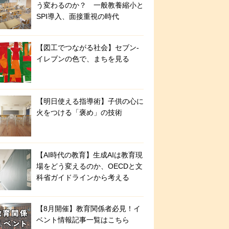
う変わるのか？ 一般教養縮小と
SPI導入、面接重視の時代
【図工でつながる社会】セブン‐
イレブンの色で、まちを見る
【明日使える指導術】子供の心に
火をつける「褒め」の技術
【AI時代の教育】生成AIは教育現
場をどう変えるのか、OECDと文
科省ガイドラインから考える
【8月開催】教育関係者必見！イ
ベント情報記事一覧はこちら