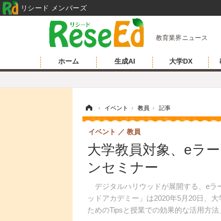
リシード メンバーズ
教育業界ニュース
ホーム
生成AI
大学DX
ホーム
›
イベント
›
教員
›
記事
イベント
教員
大学教員対象、eラ
ンセミナー
デジタルハリウッドが展開する、eラ
ッドアカデミー」は2020年5月20日
ためのTipsと授業での効果的な活用方