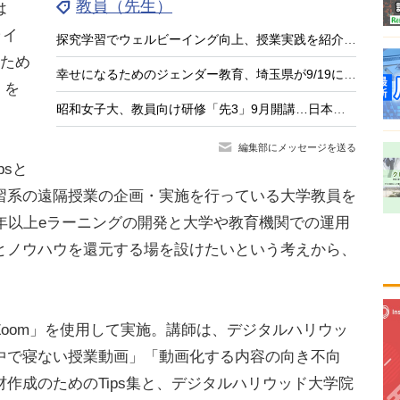
教員（先生）
は
ライ
探究学習でウェルビーイング向上、授業実践を紹介する中高教員向けセミナー8/26
のため
幸せになるためのジェンダー教育、埼玉県が9/19に講演会
」を
昭和女子大、教員向け研修「先3」9月開講…日本の教育の強みに着目
編集部にメッセージを送る
sと
習系の遠隔授業の企画・実施を行っている大学教員を
年以上eラーニングの開発と大学や教育機関での運用
とノウハウを還元する場を設けたいという考えから、
oom」を使用して実施。講師は、デジタルハリウッ
中で寝ない授業動画」「動画化する内容の向き不向
作成のためのTips集と、デジタルハリウッド大学院