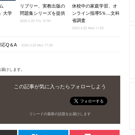
ム
リブリー、実教出版の
休校中の家庭学習、オ
ex」大学
問題集シリーズを提供
ンライン指導5％…文科
省調査
2020.4.23 Thu 10:50
2020.4.22 Wed 11:20
応Q＆A
2020.4.20 Mon 17:20
お届けします。
この記事が気に入ったらフォローしよう
リシードの最新の話題をお届けします