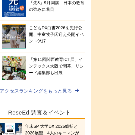
「先3」9月開講…日本の教育
の強みに着目
こどもDX白書2026を先行公
開、中室牧子氏迎え公開イベ
ント9/17
「第11回関西教育ICT展」イ
ンテックス大阪で開幕、リシ
ード編集部も出展
アクセスランキングをもっと見る
ReseEd 調査＆イベント
年末SP 大学DX 2025総括と
2026展望、4人のキーマンが