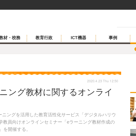
教材・校務
教育行政
ICT機器
事例
2020.4.23 Thu 12:50
ーニング教材に関するオンライ
ーニングを活用した教育活性化サービス「デジタルハリウ
、大学教員向けオンラインセミナー「eラーニング教材作成の
法」を開催する。