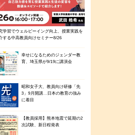
究学習でウェルビーイング向上、授業実践を
介する中高教員向けセミナー8/26
幸せになるためのジェンダー教
育、埼玉県が9/19に講演会
昭和女子大、教員向け研修「先
3」9月開講…日本の教育の強み
に着目
【教員採用】熊本地震で延期の2
次試験、新日程発表