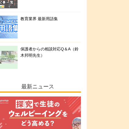
教育業界 最新用語集
保護者からの相談対応Q＆A（鈴
木邦明先生）
最新ニュース