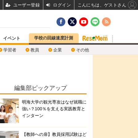
ユーザー登録
ログイン
こんにちは、ゲストさん
学校の回線速度計測
イベント
学習者
教員
企業
その他
編集部ピックアップ
明海大学の観光専攻はなぜ就職に
強い？100％を支える実践教育と
インターン
【教師への扉】教員採用試験はど