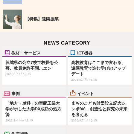
【特集】遠隔授業
NEWS CATEGORY
教材・サービス
ICT機器
茨城県の公立7校で校長を公
高校教育はここまで変わる、
募、教員免許不問…エン
遠隔教育で進む学びのアップ
デート
2026.8.7 Fri 19:15
2026.8.7 Fri 15:15
事例
イベント
「地方・単科」の室蘭工業大
まちのこども財団設立記念シ
学が示した大学DX成功の処方
ンポ9/6…創造性と探究の未来
箋
を考える
2026.8.4 Tue 12:15
2026.8.7 Fri 16:15
教育行政