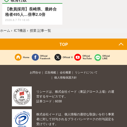
【教員採用】長崎県、最終合
格者495人…倍率2.0倍
2026.8.7 Fri 18:45
ホーム
›
ICT機器
›
授業 記事一覧
TOP
Official
Official
Official
Home
Official X
Facebook
YouTube
LINE
お問合せ
広告掲載
会社概要
リシードについて
個人情報保護方針
リシードは、株式会社イード（東証グロース上場）の運
営するサービスです。
証券コード：6038
株式会社イードは、個人情報の適切な取扱いを行う事業
者に対して付与されるプライバシーマークの付与認定を
受けています。