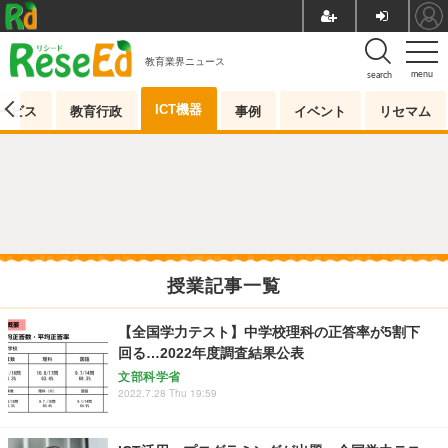
教育業界ニュース
menu
search
ICT機器
ービス
教育行政
事例
イベント
リセマム
授業記事一覧
【全国学力テスト】中学校理科の正答率が5割下
回る…2022年度調査結果公表
文部科学省
2022.7.28 Thu 19:59