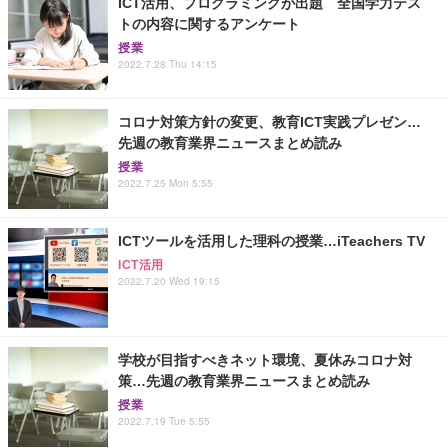
ICT活用、プログラミングが出題 全国学力テス
トの内容に関するアンケート
授業
2022.7.28 Thu 14:15
コロナ対策方針の変更、教育ICT実践プレゼン…
先週の教育業界ニュースまとめ読み
授業
2022.7.25 Mon 5:55
ICTツールを活用した理科の授業…iTeachers TV
ICT活用
2022.7.20 Wed 19:15
学校が目指すべきネット環境、夏休みコロナ対
策…先週の教育業界ニュースまとめ読み
授業
2022.7.19 Tue 5:55