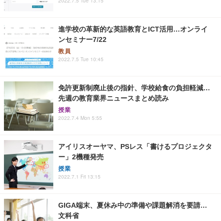
2022.7.5 Tue 13:15
進学校の革新的な英語教育とICT活用…オンライ
ンセミナー7/22
教員
2022.7.5 Tue 10:45
免許更新制廃止後の指針、学校給食の負担軽減…
先週の教育業界ニュースまとめ読み
授業
2022.7.4 Mon 5:55
アイリスオーヤマ、PSレス「書けるプロジェクタ
ー」2機種発売
授業
2022.7.1 Fri 13:15
GIGA端末、夏休み中の準備や課題解消を要請…
文科省