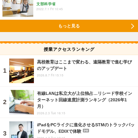
文部科学省
2022.7.1 Fri 10:45
もっと見る
授業アクセスランキング
高校教育はここまで変わる、遠隔教育で進む学び
のアップデート
2026.8.7 Fri 15:15
有線LANは私立大が上位独占…リシード学校イン
ターネット回線速度計測ランキング（2026年1
月）
2026.2.3 Tue 16:15
iPadをPCライクに進化させるSTMのトラックパッ
ドモデル、EDIXで体験
PR