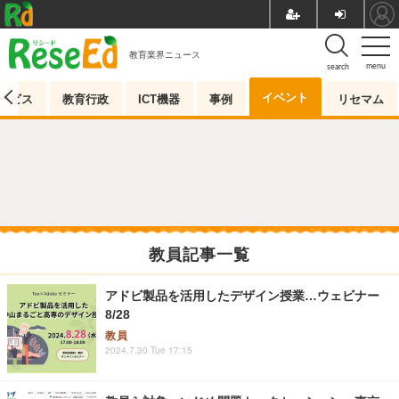
教育業界ニュース
menu
search
イベント
ービス
教育行政
ICT機器
事例
リセマム
教員記事一覧
アドビ製品を活用したデザイン授業…ウェビナー
8/28
教員
2024.7.30 Tue 17:15