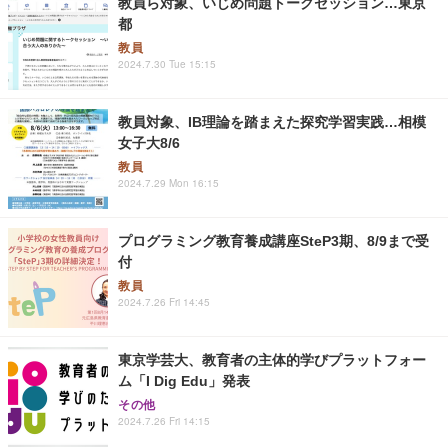
教員ら対象、いじめ問題トークセッション…東京
都
教員
2024.7.30 Tue 15:15
教員対象、IB理論を踏まえた探究学習実践…相模
女子大8/6
教員
2024.7.29 Mon 16:15
プログラミング教育養成講座SteP3期、8/9まで受
付
教員
2024.7.26 Fri 14:45
東京学芸大、教育者の主体的学びプラットフォー
ム「I Dig Edu」発表
その他
2024.7.26 Fri 14:15