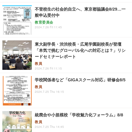
不登校生の社会的自立へ、東京都協議会8/29…一
般申込受付中
教育委員会
2024.7.26 Fri 11:45
東大副学長・渋渋校長・広尾学園副校長が登壇
「本気で挑むグローバル化への対応とは？」リシ
ードセミナーレポート
教員
2024.7.26 Fri 11:15
学校関係者など「GIGAスクール対応」研修会8/5
教員
2024.7.25 Thu 16:15
統廃合や小規模校「学校魅力化フォーラム」8/8
教員
2024.7.25 Thu 14:45