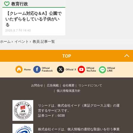
教育行政
【クレーム対応Q＆A】公園で
いたずらをしている子供がい
る
2026.8.7 Fri 19:45
ホーム
›
イベント
›
教員 記事一覧
TOP
Official
Official
Official
Home
Official X
Facebook
YouTube
LINE
お問合せ
広告掲載
会社概要
リシードについて
個人情報保護方針
リシードは、株式会社イード（東証グロース上場）の運
営するサービスです。
証券コード：6038
株式会社イードは、個人情報の適切な取扱いを行う事業