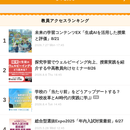
教員アクセスランキング
未来の学習コンテンツEX「生成AIを活用した授業
と評価」8/21
2026.7.27 Mon 17:45
探究学習でウェルビーイング向上、授業実践を紹
介する中高教員向けセミナー8/26
2026.8.6 Thu 18:45
学校の「当たり前」をどうアップデートする？
学校改革とAI時代の実践に学ぶ
PR
2026.8.4 Tue 14:45
総合型選抜Expo2025「年内入試対策最前」6/27
2025.5.28 Wed 12:45