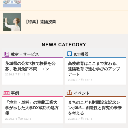
【特集】遠隔授業
NEWS CATEGORY
教材・サービス
ICT機器
茨城県の公立7校で校長を公
高校教育はここまで変わる、
募、教員免許不問…エン
遠隔教育で進む学びのアップ
デート
2026.8.7 Fri 19:15
2026.8.7 Fri 15:15
事例
イベント
「地方・単科」の室蘭工業大
まちのこども財団設立記念シ
学が示した大学DX成功の処方
ンポ9/6…創造性と探究の未来
箋
を考える
2026.8.4 Tue 12:15
2026.8.7 Fri 16:15