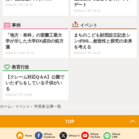
デート
2026.8.7 Fri 19:15
2026.8.7 Fri 15:15
事例
イベント
「地方・単科」の室蘭工業大
まちのこども財団設立記念シ
学が示した大学DX成功の処方
ンポ9/6…創造性と探究の未来
箋
を考える
2026.8.4 Tue 12:15
2026.8.7 Fri 16:15
教育行政
【クレーム対応Q＆A】公園で
いたずらをしている子供がい
る
2026.8.7 Fri 19:45
ホーム
›
イベント
›
学習者 記事一覧
TOP
Official
Official
Official
Home
Official X
Facebook
YouTube
LINE