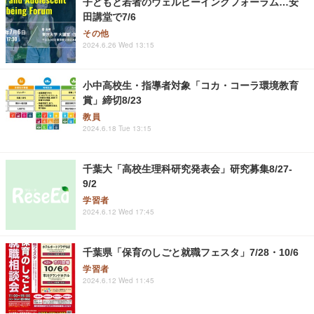
子どもと若者のウェルビーイングフォーラム…安
田講堂で7/6
その他
2024.6.26 Wed 13:15
小中高校生・指導者対象「コカ・コーラ環境教育
賞」締切8/23
教員
2024.6.18 Tue 13:15
千葉大「高校生理科研究発表会」研究募集8/27-
9/2
学習者
2024.6.12 Wed 17:45
千葉県「保育のしごと就職フェスタ」7/28・10/6
学習者
2024.6.12 Wed 11:45