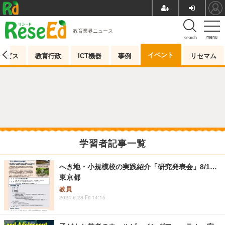
教育業界ニュース
menu
search
イベント
ービス
教育行政
ICT機器
事例
リセマム
学習者記事一覧
へき地・小規模校の実践紹介「研究発表会」8/1…
東京都
教員
2024.6.28 Fri 14:15