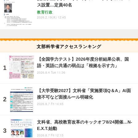
ス設置…定員40名
教育行政
2026.2.19(木) 12:45
文部科学省アクセスランキング
【全国学力テスト】2026年度分析結果公表、国
語・英語に共通の弱点は「根拠を示す力」
2026.8.4 Tue 11:36
【大学受験2027】文科省「実施要項Q＆A」AI面
接不可など面接ルール明確化
2026.8.7 Fri 14:45
文科省、高校教育改革のキックオフ8/24開催…N-
E.X.T.始動
2026.8.7 Fri 12:15