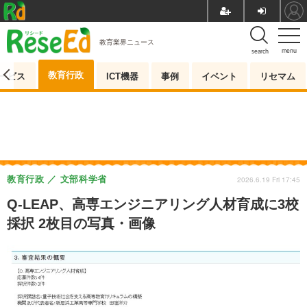
教育業界ニュース
menu
search
教育行政
ービス
ICT機器
事例
イベント
リセマム
教育行政
文部科学省
2026.6.19 Fri 17:45
Q-LEAP、高専エンジニアリング人材育成に3校
採択 2枚目の写真・画像