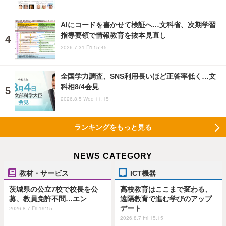
AIにコードを書かせて検証へ…文科省、次期学習
指導要領で情報教育を抜本見直し
2026.7.31 Fri 15:45
全国学力調査、SNS利用長いほど正答率低く…文
科相8/4会見
2026.8.5 Wed 11:15
ランキングをもっと見る
NEWS CATEGORY
教材・サービス
ICT機器
茨城県の公立7校で校長を公
高校教育はここまで変わる、
募、教員免許不問…エン
遠隔教育で進む学びのアップ
デート
2026.8.7 Fri 19:15
2026.8.7 Fri 15:15