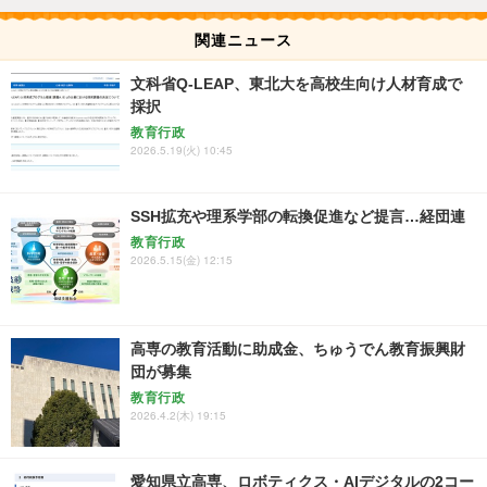
関連ニュース
文科省Q-LEAP、東北大を高校生向け人材育成で
採択
教育行政
2026.5.19(火) 10:45
SSH拡充や理系学部の転換促進など提言…経団連
教育行政
2026.5.15(金) 12:15
高専の教育活動に助成金、ちゅうでん教育振興財
団が募集
教育行政
2026.4.2(木) 19:15
愛知県立高専、ロボティクス・AIデジタルの2コー