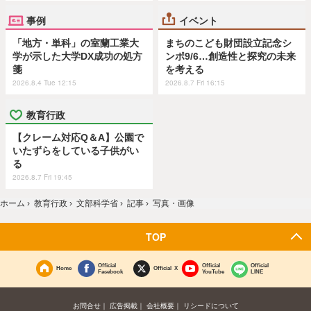
事例
イベント
「地方・単科」の室蘭工業大
まちのこども財団設立記念シ
学が示した大学DX成功の処方
ンポ9/6…創造性と探究の未来
箋
を考える
2026.8.4 Tue 12:15
2026.8.7 Fri 16:15
教育行政
【クレーム対応Q＆A】公園で
いたずらをしている子供がい
る
2026.8.7 Fri 19:45
ホーム
›
教育行政
›
文部科学省
›
記事
›
写真・画像
TOP
Official
Official
Official
Home
Official X
Facebook
YouTube
LINE
お問合せ
広告掲載
会社概要
リシードについて