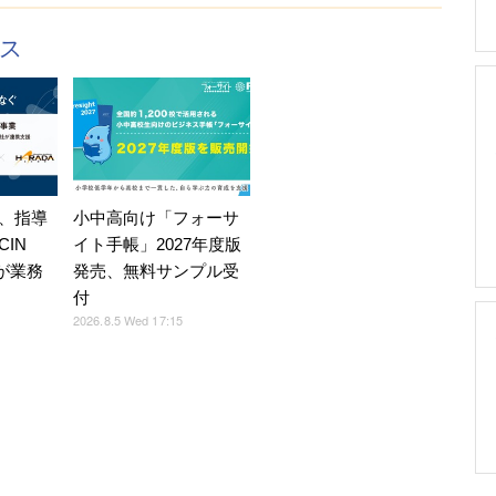
クス
、指導
小中高向け「フォーサ
IN
イト手帳」2027年度版
Eが業務
発売、無料サンプル受
付
2026.8.5 Wed 17:15