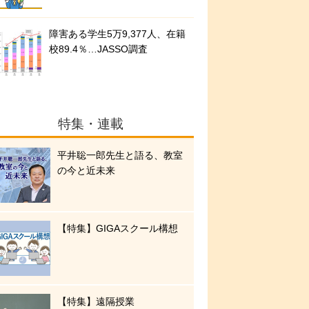
障害ある学生5万9,377人、在籍
校89.4％…JASSO調査
特集・連載
平井聡一郎先生と語る、教室
の今と近未来
【特集】GIGAスクール構想
【特集】遠隔授業