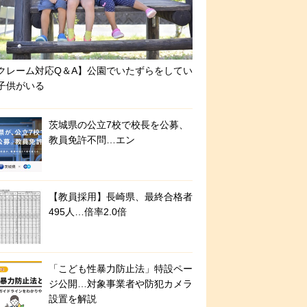
クレーム対応Q＆A】公園でいたずらをしてい
子供がいる
茨城県の公立7校で校長を公募、
教員免許不問…エン
【教員採用】長崎県、最終合格者
495人…倍率2.0倍
「こども性暴力防止法」特設ペー
ジ公開…対象事業者や防犯カメラ
設置を解説