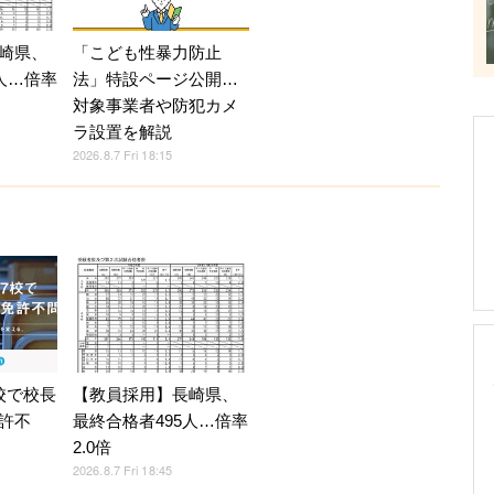
崎県、
「こども性暴力防止
人…倍率
法」特設ページ公開…
対象事業者や防犯カメ
ラ設置を解説
2026.8.7 Fri 18:15
校で校長
【教員採用】長崎県、
許不
最終合格者495人…倍率
2.0倍
2026.8.7 Fri 18:45