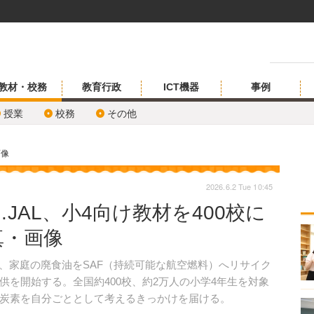
教材・校務
教育行政
ICT機器
事例
授業
校務
その他
画像
2026.6.2 Tue 10:45
JAL、小4向け教材を400校に
真・画像
6月、家庭の廃食油をSAF（持続可能な航空燃料）へリサイク
を開始する。全国約400校、約2万人の小学4年生を対象
炭素を自分ごととして考えるきっかけを届ける。