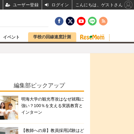
ユーザー登録
ログイン
こんにちは、ゲストさん
学校の回線速度計測
イベント
編集部ピックアップ
明海大学の観光専攻はなぜ就職に
強い？100％を支える実践教育と
インターン
【教師への扉】教員採用試験はど