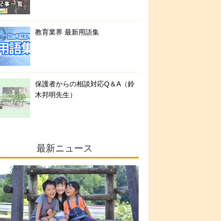
教育業界 最新用語集
保護者からの相談対応Q＆A（鈴
木邦明先生）
最新ニュース