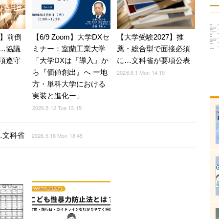
7】前倒
【6/9 Zoom】大学DXセ
【大学受験2027】推
…協議
ミナー：室蘭工業大学
薦・総合型で面接必須
項遵守
「大学DXは『導入』か
に…文科省が要項公表
ら『価値創出』へ ー地
2026.6.1 Mon 14:15
方・単科大学における
実装と進化ー」
2026.5.12 Tue 13:15
…文科省
2026.5.18 Mon 18:45