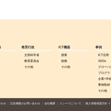
務
教育行政
ICT機器
事例
文部科学省
授業
ICT活用
教育委員会
校務
SDGs
その他
その他
グローバ
プログラ
企業×学
事例取材
その他
合わせ
広告掲載のお問い合わせ
会社概要
リシードについて
個人情報保護方針
イ