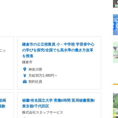
鎌倉市の公立校教員 小・中学校 学習者中心
の学びを探究/全国でも高水準の働き方改革
ニッ
を推進
鎌倉市
神奈川県
月給30万2,480円～
契約社員
動画
秘書/有名国立大学 実働6時間 医局秘書業務/
経験
東京都/千代田区
株式会社スタッフサービス