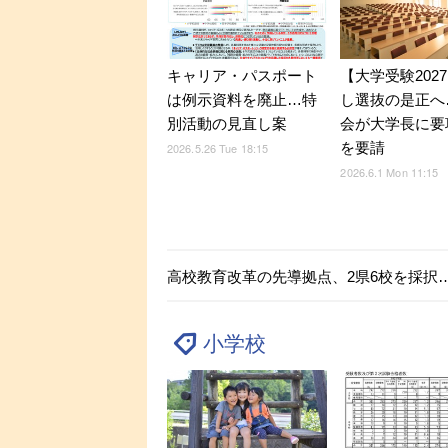
キャリア・パスポート
【大学受験202
は例示資料を廃止…特
し選抜の是正へ
別活動の見直し案
会が大学長に要
を要請
2026.5.26 Tue 18:15
2026.6.1 Mon 11:15
高校教育改革の先導拠点、2県6校を採択
小学校