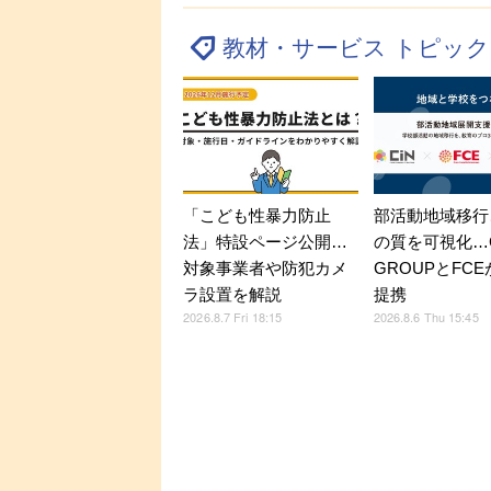
教材・サービス トピッ
「こども性暴力防止
部活動地域移行
法」特設ページ公開…
の質を可視化…C
対象事業者や防犯カメ
GROUPとFC
ラ設置を解説
提携
2026.8.7 Fri 18:15
2026.8.6 Thu 15:45