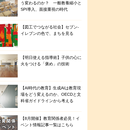
う変わるのか？ 一般教養縮小と
SPI導入、面接重視の時代
【図工でつながる社会】セブン‐
イレブンの色で、まちを見る
【明日使える指導術】子供の心に
火をつける「褒め」の技術
【AI時代の教育】生成AIは教育現
場をどう変えるのか、OECDと文
科省ガイドラインから考える
【8月開催】教育関係者必見！イ
ベント情報記事一覧はこちら