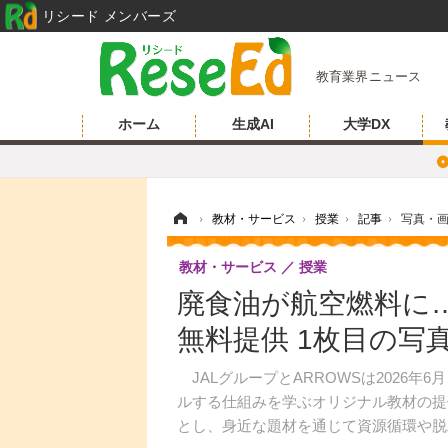
リシード メンバーズ
教育業界ニュース
ホーム
生成AI
大学DX
ホーム
›
教材・サービス
›
授業
›
記事
›
写真・
教材・サービス
授業
廃食油が航空燃料に…
無料提供 1枚目の写
JALグループとARROWSは2026年
ルする仕組みを学ぶオリジナル教材の提供
とし、身近な題材を通じて資源循環や脱