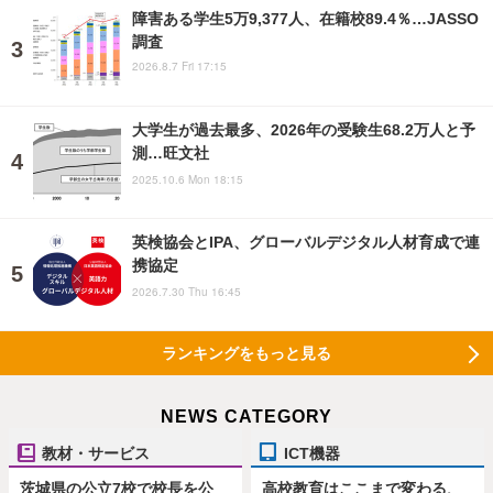
障害ある学生5万9,377人、在籍校89.4％…JASSO
調査
2026.8.7 Fri 17:15
大学生が過去最多、2026年の受験生68.2万人と予
測…旺文社
2025.10.6 Mon 18:15
英検協会とIPA、グローバルデジタル人材育成で連
携協定
2026.7.30 Thu 16:45
ランキングをもっと見る
NEWS CATEGORY
教材・サービス
ICT機器
茨城県の公立7校で校長を公
高校教育はここまで変わる、