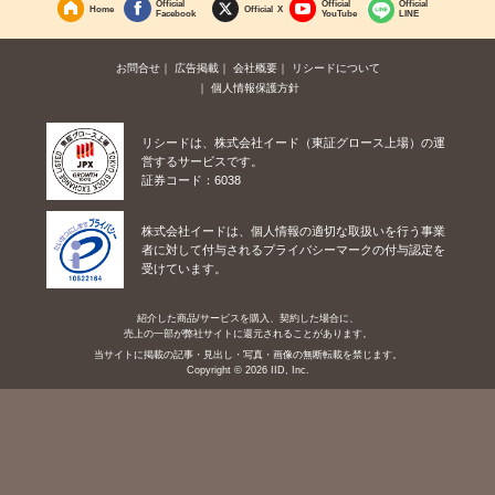
Official
Official
Official
Home
Official X
Facebook
YouTube
LINE
お問合せ
広告掲載
会社概要
リシードについて
個人情報保護方針
リシードは、株式会社イード（東証グロース上場）の運
営するサービスです。
証券コード：6038
株式会社イードは、個人情報の適切な取扱いを行う事業
者に対して付与されるプライバシーマークの付与認定を
受けています。
紹介した商品/サービスを購入、契約した場合に、
売上の一部が弊社サイトに還元されることがあります。
当サイトに掲載の記事・見出し・写真・画像の無断転載を禁じます。
Copyright © 2026 IID, Inc.