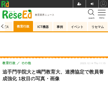
教育業界ニュース
menu
search
教育行政
ービス
ICT機器
事例
イベント
リセマム
教育行政
その他
2023.12.14 Thu 11:15
追手門学院大と鳴門教育大、連携協定で教員養
成強化 1枚目の写真・画像