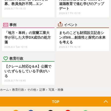
募、教員免許不問…エン
遠隔教育で進む学びのアップ
デート
2026.8.7 Fri 19:15
2026.8.7 Fri 15:15
事例
イベント
「地方・単科」の室蘭工業大
まちのこども財団設立記念シ
学が示した大学DX成功の処方
ンポ9/6…創造性と探究の未来
箋
を考える
2026.8.4 Tue 12:15
2026.8.7 Fri 16:15
教育行政
【クレーム対応Q＆A】公園で
いたずらをしている子供がい
る
2026.8.7 Fri 19:45
ホーム
›
教育行政
›
その他
›
記事
›
写真・画像
TOP