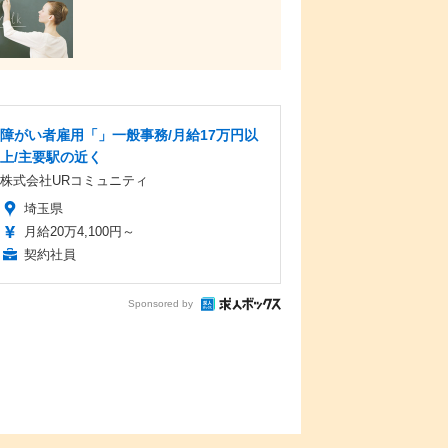
障がい者雇用「」一般事務/月給17万円以
上/主要駅の近く
株式会社URコミュニティ
埼玉県
月給20万4,100円～
契約社員
Sponsored by