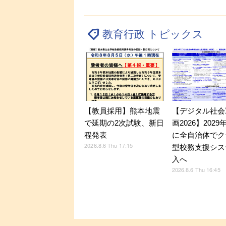
教育行政 トピックス
【デジタル社会
【教員採用】熊本地震
画2026】202
で延期の2次試験、新日
に全自治体でク
程発表
2026.8.6 Thu 17:15
型校務支援シス
入へ
2026.8.6 Thu 16:45