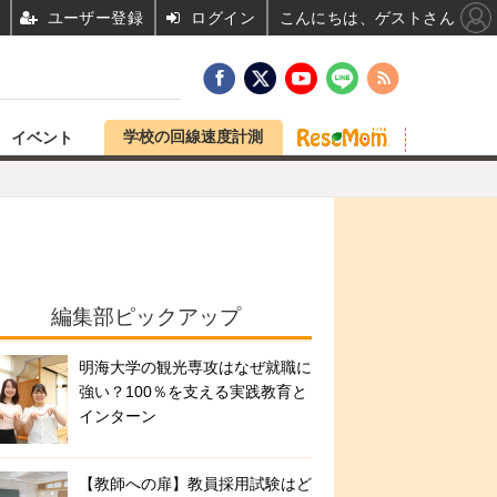
ユーザー登録
ログイン
こんにちは、ゲストさん
学校の回線速度計測
イベント
編集部ピックアップ
明海大学の観光専攻はなぜ就職に
強い？100％を支える実践教育と
インターン
【教師への扉】教員採用試験はど