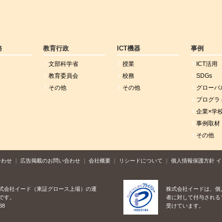
務
教育行政
ICT機器
事例
文部科学省
授業
ICT活用
教育委員会
校務
SDGs
その他
その他
グローバ
プログラ
企業×学
事例取材
その他
合わせ
広告掲載のお問い合わせ
会社概要
リシードについて
個人情報保護方針
イ
式会社イード（東証グロース上場）の運
株式会社イードは、個
です。
者に対して付与される
38
受けています。