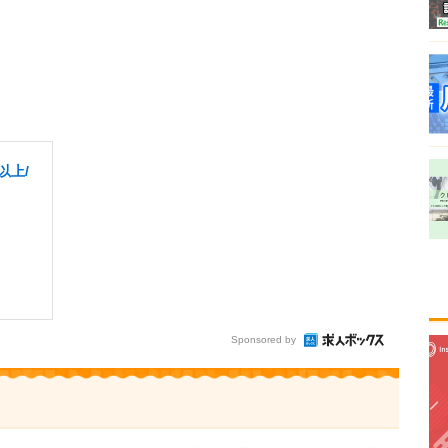
以上/
Sponsored by