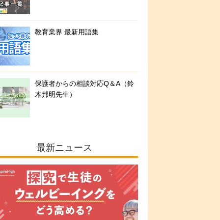
教育業界 最新用語集
保護者からの相談対応Q＆A（鈴
木邦明先生）
最新ニュース