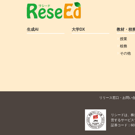
生成AI
大学DX
教材・校
授業
校務
その他
リリース窓口・お問い
リシードは、株
営するサービス
証券コード：60