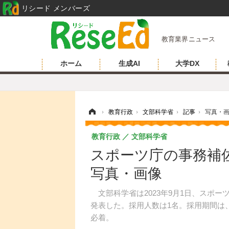
リシード メンバーズ
教育業界ニュース
ホーム
生成AI
大学DX
ホーム
›
教育行政
›
文部科学省
›
記事
›
写真・
教育行政
文部科学省
スポーツ庁の事務補佐
写真・画像
文部科学省は2023年9月1日、スポ
発表した。採用人数は1名。採用期間は、20
必着。