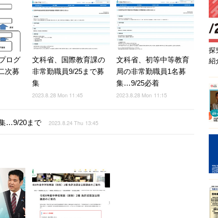
探
文科省、国際教育課の
文科省、初等中等教育
プログ
紹
非常勤職員9/25まで募
局の非常勤職員1名募
で二次募
集
集…9/25必着
2023.8.28 Mon 11:45
2023.8.28 Mon 11:15
…9/20まで
2023.8.24 Thu 13:45