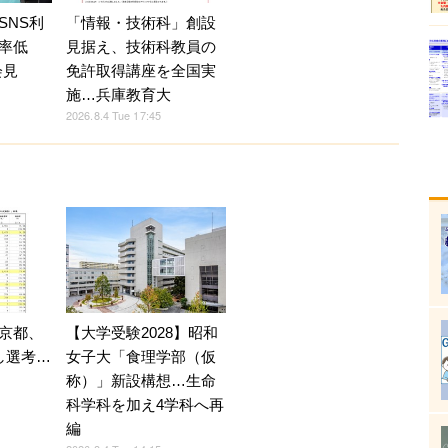
SNS利
「情報・技術科」創設
率低
見据え、技術科教員の
会見
免許取得講座を全国実
施…兵庫教育大
2026.8.4 Tue 17:45
京都、
【大学受験2028】昭和
し選考…
女子大「食理学部（仮
称）」新設構想…生命
科学科を加え4学科へ再
編