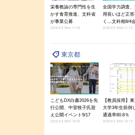
全国学力調査、
栄養教諭の専門性を生
用長いほど正答
かす食育推進、文科省
く…文科相8/4
が事業公募
2026.8.5 Wed 11:15
2026.8.5 Wed 11:45
東京都
こどもDX白書2026を先
【教員採用】東
行公開、中室牧子氏迎
大学3年生前倒
え公開イベント9/17
通過率80.8％
2026.8.5 Wed 18:45
2026.8.5 Wed 18:15