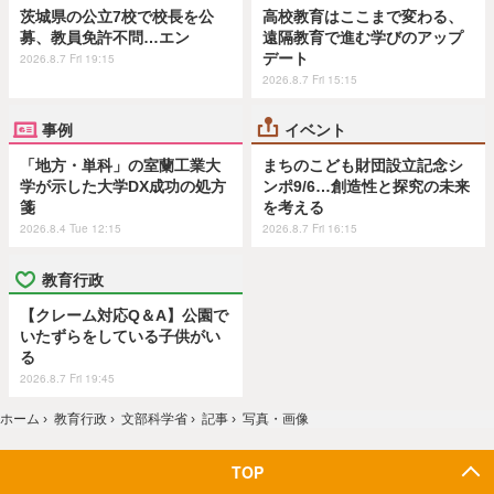
茨城県の公立7校で校長を公
高校教育はここまで変わる、
募、教員免許不問…エン
遠隔教育で進む学びのアップ
デート
2026.8.7 Fri 19:15
2026.8.7 Fri 15:15
事例
イベント
「地方・単科」の室蘭工業大
まちのこども財団設立記念シ
学が示した大学DX成功の処方
ンポ9/6…創造性と探究の未来
箋
を考える
2026.8.4 Tue 12:15
2026.8.7 Fri 16:15
教育行政
【クレーム対応Q＆A】公園で
いたずらをしている子供がい
る
2026.8.7 Fri 19:45
ホーム
›
教育行政
›
文部科学省
›
記事
›
写真・画像
TOP