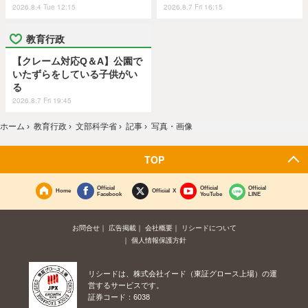
2026.8.4 Tue 12:15
2026.8.7 Fri 16:15
教育行政
【クレーム対応Q＆A】公園で
いたずらをしている子供がい
る
2026.8.7 Fri 19:45
ホーム
›
教育行政
›
文部科学省
›
記事
›
写真・画像
TOP
Official
Official
Official
Home
Official X
Facebook
YouTube
LINE
お問合せ
広告掲載
会社概要
リシードについて
個人情報保護方針
リシードは、株式会社イード（東証グロース上場）の運
営するサービスです。
証券コード：6038