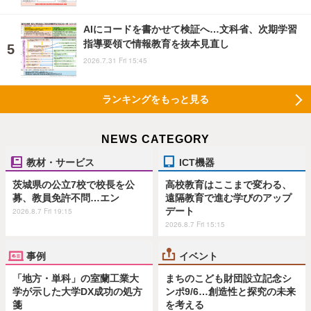
AIにコードを書かせて検証へ…文科省、次期学習
指導要領で情報教育を抜本見直し
2026.7.31 Fri 15:45
ランキングをもっと見る
NEWS CATEGORY
教材・サービス
ICT機器
茨城県の公立7校で校長を公
高校教育はここまで変わる、
募、教員免許不問…エン
遠隔教育で進む学びのアップ
デート
2026.8.7 Fri 19:15
2026.8.7 Fri 15:15
事例
イベント
「地方・単科」の室蘭工業大
まちのこども財団設立記念シ
学が示した大学DX成功の処方
ンポ9/6…創造性と探究の未来
箋
を考える