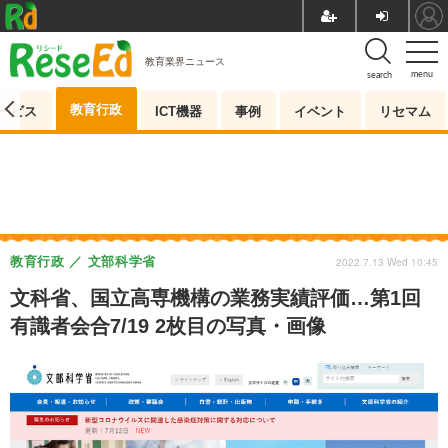
教育業界ニュース
menu
search
教育行政
ービス
ICT機器
事例
イベント
リセマム
教育行政
文部科学省
2022.7.13 Wed 10:45
文科省、国立高専機構の業務実績評価…第1回
有識者会合7/19 2枚目の写真・画像