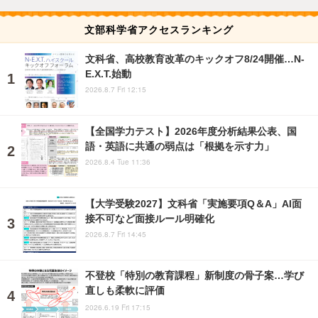
文部科学省アクセスランキング
文科省、高校教育改革のキックオフ8/24開催…N-
E.X.T.始動
2026.8.7 Fri 12:15
【全国学力テスト】2026年度分析結果公表、国
語・英語に共通の弱点は「根拠を示す力」
2026.8.4 Tue 11:36
【大学受験2027】文科省「実施要項Q＆A」AI面
接不可など面接ルール明確化
2026.8.7 Fri 14:45
不登校「特別の教育課程」新制度の骨子案…学び
直しも柔軟に評価
2026.6.19 Fri 17:15