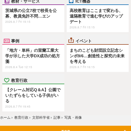
教材・サービス
ICT機器
茨城県の公立7校で校長を公
高校教育はここまで変わる、
募、教員免許不問…エン
遠隔教育で進む学びのアップ
デート
2026.8.7 Fri 19:15
2026.8.7 Fri 15:15
事例
イベント
「地方・単科」の室蘭工業大
まちのこども財団設立記念シ
学が示した大学DX成功の処方
ンポ9/6…創造性と探究の未来
箋
を考える
2026.8.4 Tue 12:15
2026.8.7 Fri 16:15
教育行政
【クレーム対応Q＆A】公園で
いたずらをしている子供がい
る
2026.8.7 Fri 19:45
ホーム
›
教育行政
›
文部科学省
›
記事
›
写真・画像