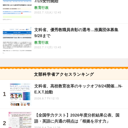
7/15受付開始
教育行政
2022.7.12(火) 12:45
文科省、優秀教職員表彰の選考…推薦団体募集
9/28まで
教育行政
2022.7.11(月) 13:45
文部科学省アクセスランキング
文科省、高校教育改革のキックオフ8/24開催…N-
E.X.T.始動
2026.8.7 Fri 12:15
【全国学力テスト】2026年度分析結果公表、国
語・英語に共通の弱点は「根拠を示す力」
2026.8.4 Tue 11:36