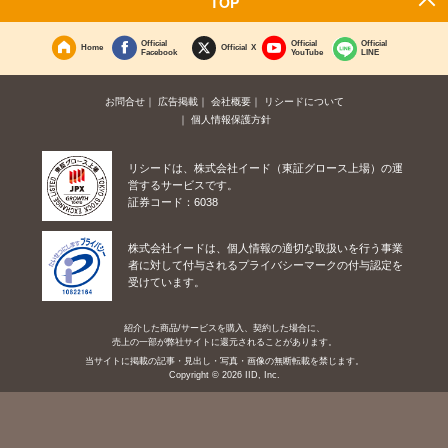
TOP
Official
Official
Official
Home
Official X
Facebook
YouTube
LINE
お問合せ
広告掲載
会社概要
リシードについて
個人情報保護方針
リシードは、株式会社イード（東証グロース上場）の運
営するサービスです。
証券コード：6038
株式会社イードは、個人情報の適切な取扱いを行う事業
者に対して付与されるプライバシーマークの付与認定を
受けています。
紹介した商品/サービスを購入、契約した場合に、
売上の一部が弊社サイトに還元されることがあります。
当サイトに掲載の記事・見出し・写真・画像の無断転載を禁じます。
Copyright © 2026 IID, Inc.