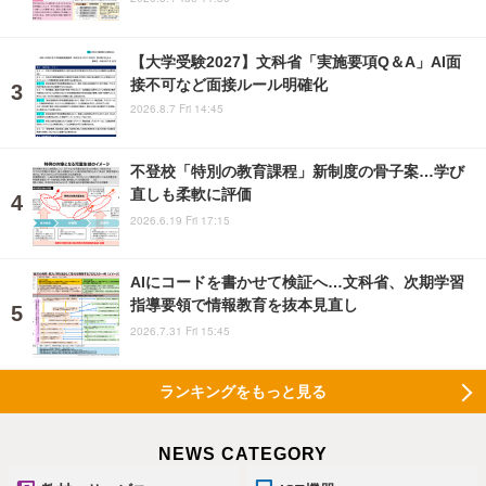
【大学受験2027】文科省「実施要項Q＆A」AI面
接不可など面接ルール明確化
2026.8.7 Fri 14:45
不登校「特別の教育課程」新制度の骨子案…学び
直しも柔軟に評価
2026.6.19 Fri 17:15
AIにコードを書かせて検証へ…文科省、次期学習
指導要領で情報教育を抜本見直し
2026.7.31 Fri 15:45
ランキングをもっと見る
NEWS CATEGORY