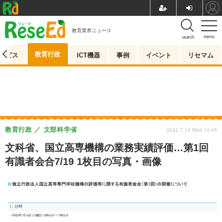
教育業界ニュース
menu
search
教育行政
ービス
ICT機器
事例
イベント
リセマム
教育行政
文部科学省
2022.7.13 Wed 10:45
文科省、国立高専機構の業務実績評価…第1回
有識者会合7/19 1枚目の写真・画像