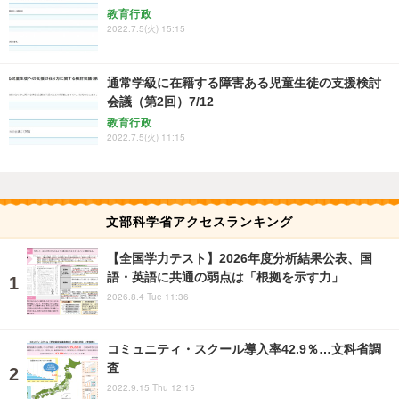
教育行政
2022.7.5(火) 15:15
通常学級に在籍する障害ある児童生徒の支援検討
会議（第2回）7/12
教育行政
2022.7.5(火) 11:15
文部科学省アクセスランキング
【全国学力テスト】2026年度分析結果公表、国
語・英語に共通の弱点は「根拠を示す力」
2026.8.4 Tue 11:36
コミュニティ・スクール導入率42.9％…文科省調
査
2022.9.15 Thu 12:15