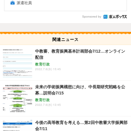
派遣社員
Sponsored by
関連ニュース
中教審、教育振興基本計画部会7/12…オンライン
配信
教育行政
2022.7.6(水) 15:45
未来の学術振興構想に向け、中長期研究戦略を公
募…説明会7/15
教育行政
2022.7.6(水) 13:45
今後の高等教育を考える…第2回中教審大学振興部
会7/11