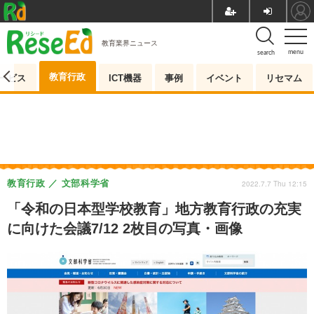
教育業界ニュース
menu
search
教育行政
ービス
ICT機器
事例
イベント
リセマム
教育行政
文部科学省
2022.7.7 Thu 12:15
「令和の日本型学校教育」地方教育行政の充実
に向けた会議7/12 2枚目の写真・画像