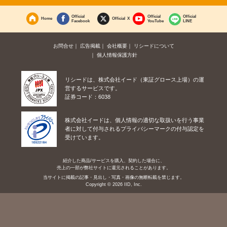
Official
Official
Official
Home
Official X
Facebook
YouTube
LINE
お問合せ
広告掲載
会社概要
リシードについて
個人情報保護方針
リシードは、株式会社イード（東証グロース上場）の運
営するサービスです。
証券コード：6038
株式会社イードは、個人情報の適切な取扱いを行う事業
者に対して付与されるプライバシーマークの付与認定を
受けています。
紹介した商品/サービスを購入、契約した場合に、
売上の一部が弊社サイトに還元されることがあります。
当サイトに掲載の記事・見出し・写真・画像の無断転載を禁じます。
Copyright © 2026 IID, Inc.