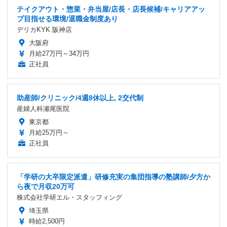
テイクアウト・惣菜・弁当屋/店長・店長候補/キャリアアッ
プ目指せる環境/退職金制度あり
デリカKYK 阪神店
大阪府
月給27万円～34万円
正社員
助産師/クリニック/4週8休以上, 2交代制
産婦人科瀬尾医院
東京都
月給25万円～
正社員
「学研の大卒限定派遣」研修充実の集団指導の塾講師/夕方か
ら夜で月収20万可
株式会社学研エル・スタッフィング
埼玉県
時給2,500円