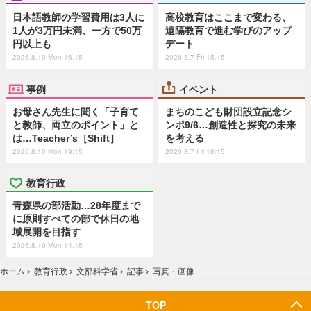
日本語教師の学習費用は3人に
高校教育はここまで変わる、
1人が3万円未満、一方で50万
遠隔教育で進む学びのアップ
円以上も
デート
2026.8.10 Mon 16:15
2026.8.7 Fri 15:15
事例
イベント
お母さん先生に聞く「子育て
まちのこども財団設立記念シ
と教師、両立のポイント」と
ンポ9/6…創造性と探究の未来
は…Teacher’s［Shift］
を考える
2026.8.10 Mon 19:15
2026.8.7 Fri 16:15
教育行政
青森県の部活動…28年度まで
に原則すべての部で休日の地
域展開を目指す
2026.8.10 Mon 14:15
ホーム
›
教育行政
›
文部科学省
›
記事
›
写真・画像
TOP