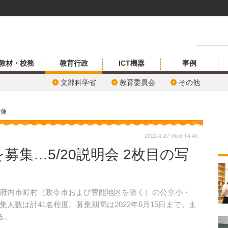
教材・校務
教育行政
ICT機器
事例
文部科学省
教育委員会
その他
画像
2022.4.27 Wed 14:45
募集…5/20説明会 2枚目の写
府内市町村（政令市および豊能地区を除く）の公立小・
人数は計41名程度。募集期間は2022年6月15日まで。ま
る。