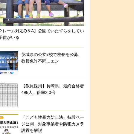
クレーム対応Q＆A】公園でいたずらをしてい
子供がいる
茨城県の公立7校で校長を公募、
教員免許不問…エン
【教員採用】長崎県、最終合格者
495人…倍率2.0倍
「こども性暴力防止法」特設ペー
ジ公開…対象事業者や防犯カメラ
設置を解説