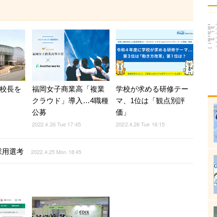
、校長を
福岡女子商業高「複業
学校が求める研修テー
クラウド」導入…4職種
マ、1位は「観点別評
公募
価」
2022.4.26 Tue 17:45
2022.4.26 Tue 16:15
採用選考
2022.4.25 Mon 18:45