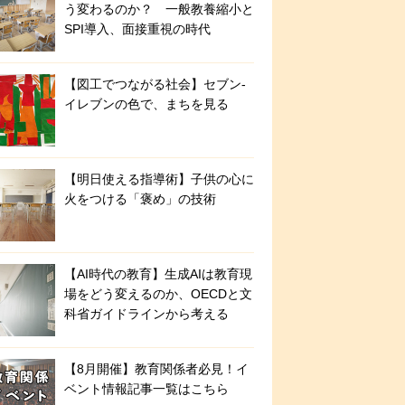
う変わるのか？ 一般教養縮小と
SPI導入、面接重視の時代
【図工でつながる社会】セブン‐
イレブンの色で、まちを見る
【明日使える指導術】子供の心に
火をつける「褒め」の技術
【AI時代の教育】生成AIは教育現
場をどう変えるのか、OECDと文
科省ガイドラインから考える
【8月開催】教育関係者必見！イ
ベント情報記事一覧はこちら