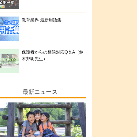
教育業界 最新用語集
保護者からの相談対応Q＆A（鈴
木邦明先生）
最新ニュース