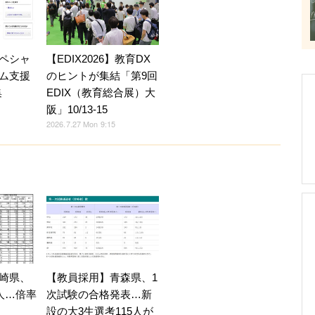
ペシャ
【EDIX2026】教育DX
ム支援
のヒントが集結「第9回
集
EDIX（教育総合展）大
阪」10/13-15
2026.7.27 Mon 9:15
崎県、
【教員採用】青森県、1
人…倍率
次試験の合格発表…新
設の大3生選考115人が