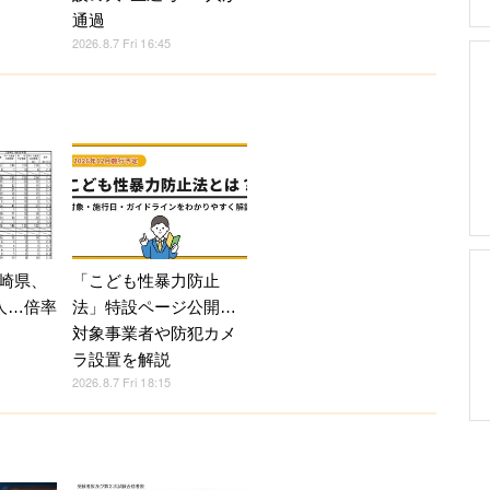
通過
2026.8.7 Fri 16:45
崎県、
「こども性暴力防止
人…倍率
法」特設ページ公開…
対象事業者や防犯カメ
ラ設置を解説
2026.8.7 Fri 18:15