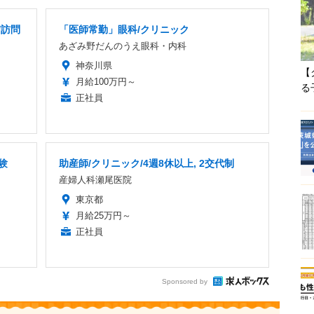
/訪問
「医師常勤」眼科/クリニック
あざみ野だんのうえ眼科・内科
神奈川県
【
月給100万円～
る
正社員
験
助産師/クリニック/4週8休以上, 2交代制
産婦人科瀬尾医院
東京都
月給25万円～
正社員
Sponsored by