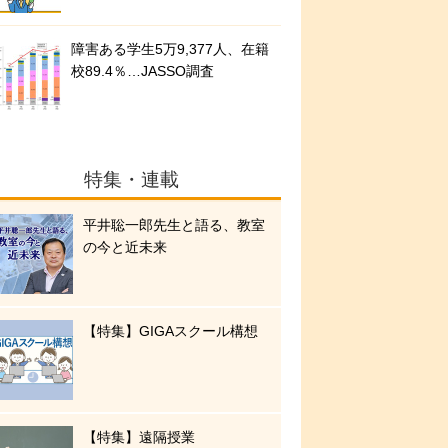
障害ある学生5万9,377人、在籍
校89.4％…JASSO調査
特集・連載
平井聡一郎先生と語る、教室
の今と近未来
【特集】GIGAスクール構想
【特集】遠隔授業