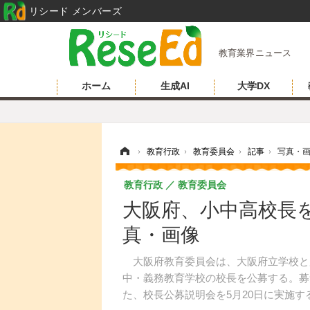
リシード メンバーズ
教育業界ニュース
ホーム
生成AI
大学DX
ホーム
›
教育行政
›
教育委員会
›
記事
›
写真・
教育行政
教育委員会
大阪府、小中高校長を
真・画像
大阪府教育委員会は、大阪府立学校と
中・義務教育学校の校長を公募する。募集
た、校長公募説明会を5月20日に実施す