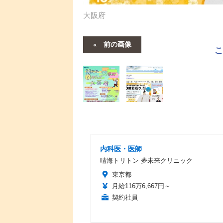
大阪府
前の画像
内科医・医師
晴海トリトン 夢未来クリニック
東京都
月給116万6,667円～
契約社員