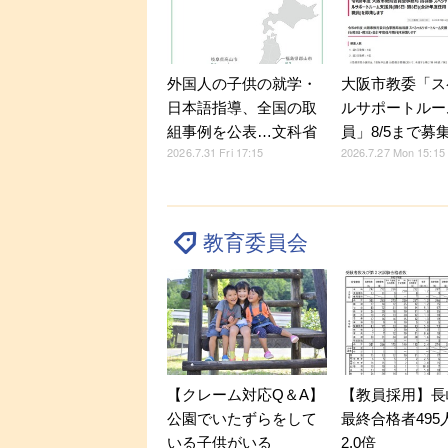
外国人の子供の就学・
大阪市教委「ス
日本語指導、全国の取
ルサポートルー
組事例を公表…文科省
員」8/5まで募
2026.7.31 Fri 17:15
2026.7.27 Mon 15:15
教育委員会
【クレーム対応Q＆A】
【教員採用】長
公園でいたずらをして
最終合格者495
いる子供がいる
2.0倍