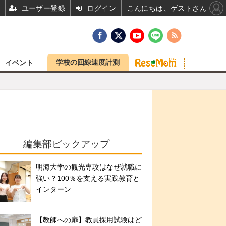
ユーザー登録
ログイン
こんにちは、ゲストさん
学校の回線速度計測
イベント
編集部ピックアップ
明海大学の観光専攻はなぜ就職に
強い？100％を支える実践教育と
インターン
【教師への扉】教員採用試験はど