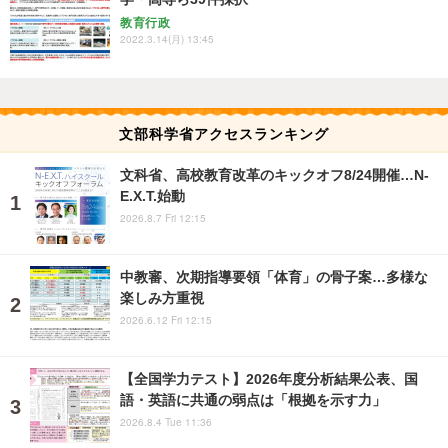
教育行政
2022.3.14(月) 13:45
文部科学省アクセスランキング
文科省、高校教育改革のキックオフ8/24開催…N-
E.X.T.始動
2026.8.7 Fri 12:15
中教審、次期指導要領「体育」の骨子案…多様な
楽しみ方重視
2026.6.12 Fri 12:15
【全国学力テスト】2026年度分析結果公表、国
語・英語に共通の弱点は「根拠を示す力」
2026.8.4 Tue 11:36