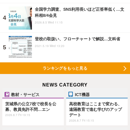
全国学力調査、SNS利用長いほど正答率低く…文
科相8/4会見
2026.8.5 Wed 11:15
登校の取扱い、フローチャートで解説…文科省
2021.5.19 Wed 13:20
ランキングをもっと見る
NEWS CATEGORY
教材・サービス
ICT機器
茨城県の公立7校で校長を公
高校教育はここまで変わる、
募、教員免許不問…エン
遠隔教育で進む学びのアップ
デート
2026.8.7 Fri 19:15
2026.8.7 Fri 15:15