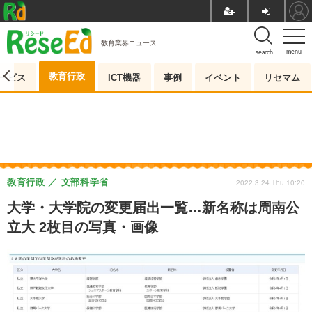
教育業界ニュース
menu
search
教育行政
ービス
ICT機器
事例
イベント
リセマム
教育行政
文部科学省
2022.3.24 Thu 10:20
大学・大学院の変更届出一覧…新名称は周南公
立大 2枚目の写真・画像