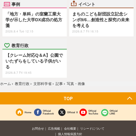
事例
イベント
「地方・単科」の室蘭工業大
まちのこども財団設立記念シ
学が示した大学DX成功の処方
ンポ9/6…創造性と探究の未来
箋
を考える
2026.8.4 Tue 12:15
2026.8.7 Fri 16:15
教育行政
【クレーム対応Q＆A】公園で
いたずらをしている子供がい
る
2026.8.7 Fri 19:45
ホーム
›
教育行政
›
文部科学省
›
記事
›
写真・画像
TOP
Official
Official
Official
Home
Official X
Facebook
YouTube
LINE
お問合せ
広告掲載
会社概要
リシードについて
個人情報保護方針