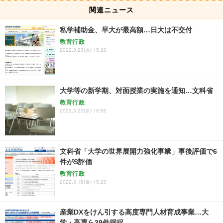
関連ニュース
私学補助金、早大が最高額…日大は不交付
教育行政
2022.3.23(水) 15:20
大学等の新学期、対面授業の実施を通知…文科省
教育行政
2022.3.23(水) 10:50
文科省「大学の世界展開力強化事業」事後評価で6
件がS評価
教育行政
2022.3.18(金) 15:20
産業DXをけん引する高度専門人材育成事業…大
学・高専ら39件採択