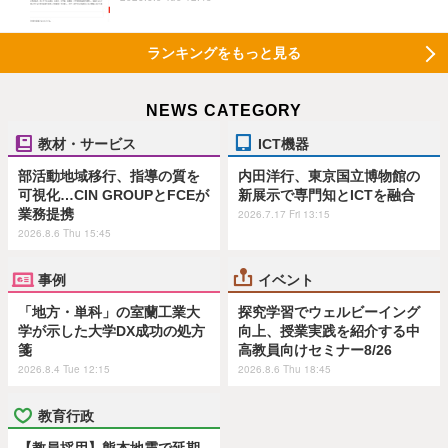
ランキングをもっと見る
NEWS CATEGORY
教材・サービス
ICT機器
部活動地域移行、指導の質を
内田洋行、東京国立博物館の
可視化…CIN GROUPとFCEが
新展示で専門知とICTを融合
業務提携
2026.7.17 Fri 13:15
2026.8.6 Thu 15:45
事例
イベント
「地方・単科」の室蘭工業大
探究学習でウェルビーイング
学が示した大学DX成功の処方
向上、授業実践を紹介する中
箋
高教員向けセミナー8/26
2026.8.4 Tue 12:15
2026.8.6 Thu 18:45
教育行政
【教員採用】熊本地震で延期