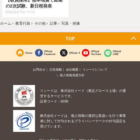
の2次試験、新日程発表
2026.8.6 Thu 17:15
ホーム
›
教育行政
›
その他
›
記事
›
写真・画像
TOP
Official
Official
Official
Home
Official X
Facebook
YouTube
LINE
お問合せ
広告掲載
会社概要
リシードについて
個人情報保護方針
リシードは、株式会社イード（東証グロース上場）の運
営するサービスです。
証券コード：6038
株式会社イードは、個人情報の適切な取扱いを行う事業
者に対して付与されるプライバシーマークの付与認定を
受けています。