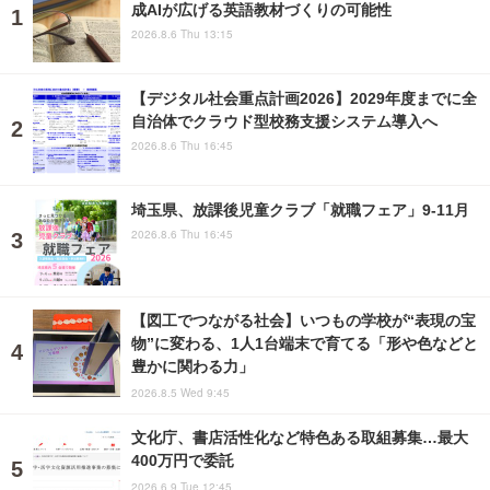
成AIが広げる英語教材づくりの可能性
2026.8.6 Thu 13:15
【デジタル社会重点計画2026】2029年度までに全
自治体でクラウド型校務支援システム導入へ
2026.8.6 Thu 16:45
埼玉県、放課後児童クラブ「就職フェア」9-11月
2026.8.6 Thu 16:45
【図工でつながる社会】いつもの学校が“表現の宝
物”に変わる、1人1台端末で育てる「形や色などと
豊かに関わる力」
2026.8.5 Wed 9:45
文化庁、書店活性化など特色ある取組募集…最大
400万円で委託
2026.6.9 Tue 12:45