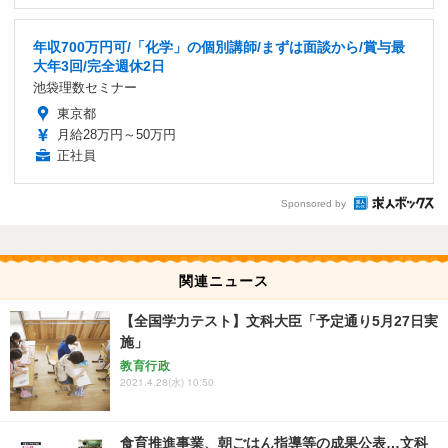
年収700万円可/「化学」の個別講師/まずは面談から/賞与最
大年3回/完全週休2日
池袋理数セミナー
東京都
月給28万円～50万円
正社員
Sponsored by
関連ニュース
【全国学力テスト】文科大臣「予定通り5月27日実
施」
教育行政
2021.4.28(水) 10:50
食育推進事業、朝ごはん指導等の成果公表…文科