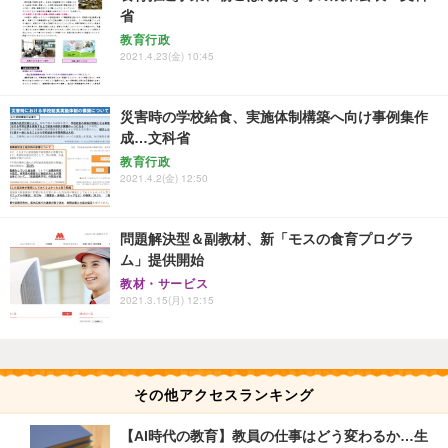
省
教育行政
2021.4.23(金) 10:45
災害時の学校給食、実施体制構築へ向け事例集作
成…文科省
教育行政
2021.4.2(金) 12:50
問題解決型＆副教材、新「モスの食育プログラ
ム」提供開始
教材・サービス
2021.3.15(月) 12:15
その他アクセスランキング
【AI時代の教育】教員の仕事はどう変わるか…生