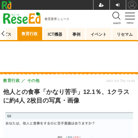
教育業界ニュース
menu
search
教育行政
ービス
ICT機器
事例
イベント
リセマム
教育行政
その他
2021.5.6 Thu 14:50
他人との食事「かなり苦手」12.1％、1クラス
に約4人 2枚目の写真・画像