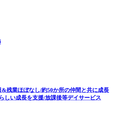
師
0日&残業ほぼなし/約50か所の仲間と共に成長
子らしい成長を支援/放課後等デイサービス