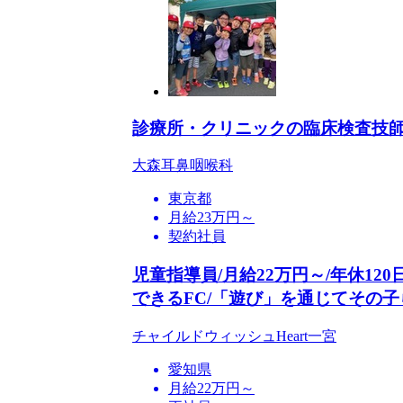
診療所・クリニックの臨床検査技
大森耳鼻咽喉科
東京都
月給23万円～
契約社員
児童指導員/月給22万円～/年休12
できるFC/「遊び」を通じてその
チャイルドウィッシュHeart一宮
愛知県
月給22万円～