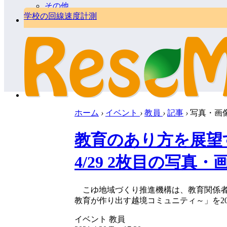
その他
学校の回線速度計測
ホーム
›
イベント
›
教員
›
記事
›
写真・画
教育のあり方を展望
4/29 2枚目の写真・
こゆ地域づくり推進機構は、教育関係者向け
教育が作り出す越境コミュニティ～」を20
イベント
教員