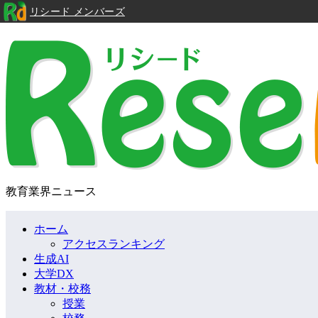
リシード メンバーズ
教育業界ニュース
ホーム
アクセスランキング
生成AI
大学DX
教材・校務
授業