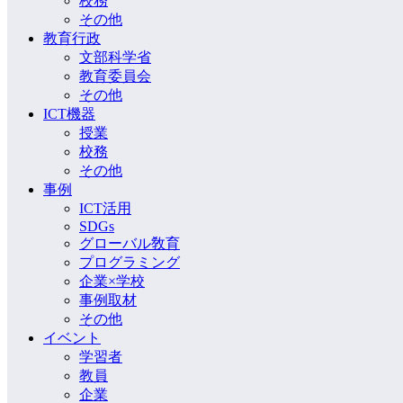
校務
その他
教育行政
文部科学省
教育委員会
その他
ICT機器
授業
校務
その他
事例
ICT活用
SDGs
グローバル敎育
プログラミング
企業×学校
事例取材
その他
イベント
学習者
教員
企業