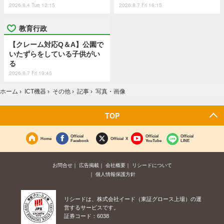
2026.8.4 Tue 12:15
2026.8.7 Fri 16:15
教育行政
【クレーム対応Q＆A】公園で
いたずらをしている子供がい
る
2026.8.7 Fri 19:45
ホーム
›
ICT機器
›
その他
›
記事
›
写真・画像
TOP
Official
Official
Official
Home
Official X
Facebook
YouTube
LINE
お問合せ
広告掲載
会社概要
リシードについて
個人情報保護方針
リシードは、株式会社イード（東証グロース上場）の運
営するサービスです。
証券コード：6038