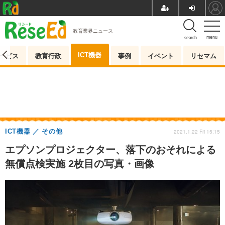
教育業界ニュース
menu
search
ICT機器
ービス
教育行政
事例
イベント
リセマム
ICT機器
その他
2021.1.22 Fri 15:15
エプソンプロジェクター、落下のおそれによる
無償点検実施 2枚目の写真・画像