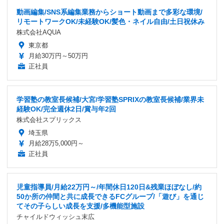
動画編集/SNS系編集業務からショート動画まで多彩な環境/
リモートワークOK/未経験OK/髪色・ネイル自由/土日祝休み
株式会社AQUA
東京都
月給30万円～50万円
正社員
学習塾の教室長候補/大宮/学習塾SPRIXの教室長候補/業界未
経験OK/完全週休2日/賞与年2回
株式会社スプリックス
埼玉県
月給28万5,000円～
正社員
児童指導員/月給22万円～/年間休日120日&残業ほぼなし/約
50か所の仲間と共に成長できるFCグループ/「遊び」を通じ
てその子らしい成長を支援/多機能型施設
チャイルドウィッシュ末広