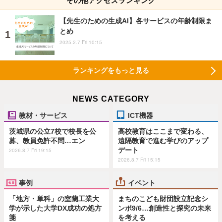
その他アクセスランキング
【先生のための生成AI】各サービスの年齢制限ま
とめ
2025.2.7 Fri 10:15
ランキングをもっと見る
NEWS CATEGORY
教材・サービス
ICT機器
茨城県の公立7校で校長を公
高校教育はここまで変わる、
募、教員免許不問…エン
遠隔教育で進む学びのアップ
デート
2026.8.7 Fri 19:15
2026.8.7 Fri 15:15
事例
イベント
「地方・単科」の室蘭工業大
まちのこども財団設立記念シ
学が示した大学DX成功の処方
ンポ9/6…創造性と探究の未来
箋
を考える