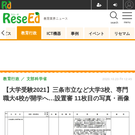
教育業界ニュース
menu
search
教育行政
ービス
ICT機器
事例
イベント
リセマム
教育行政
文部科学省
2020.10.23 Fri 12:45
【大学受験2021】三条市立など大学3校、専門
職大4校が開学へ…設置審 11枚目の写真・画像