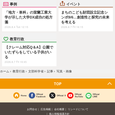
事例
イベント
「地方・単科」の室蘭工業大
まちのこども財団設立記念シ
学が示した大学DX成功の処方
ンポ9/6…創造性と探究の未来
箋
を考える
2026.8.4 Tue 12:15
2026.8.7 Fri 16:15
教育行政
【クレーム対応Q＆A】公園で
いたずらをしている子供がい
る
2026.8.7 Fri 19:45
ホーム
›
教育行政
›
文部科学省
›
記事
›
写真・画像
TOP
Official
Official
Official
Home
Official X
Facebook
YouTube
LINE
お問合せ
広告掲載
会社概要
リシードについて
個人情報保護方針