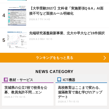
【大学受験2027】文科省「実施要項Q＆A」AI面
接不可など面接ルール明確化
2026.8.7 Fri 14:45
先端研究基盤刷新事業、北大や早大など19件採択
2026.8.3 Mon 18:15
ランキングをもっと見る
NEWS CATEGORY
教材・サービス
ICT機器
茨城県の公立7校で校長を公
高校教育はここまで変わる、
募、教員免許不問…エン
遠隔教育で進む学びのアップ
デート
2026.8.7 Fri 19:15
2026.8.7 Fri 15:15