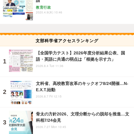
請
教育行政
2020.4.9(木) 10:46
文部科学省アクセスランキング
【全国学力テスト】2026年度分析結果公表、国
語・英語に共通の弱点は「根拠を示す力」
2026.8.4 Tue 11:36
文科省、高校教育改革のキックオフ8/24開催…N-
E.X.T.始動
2026.8.7 Fri 12:15
骨太の方針2026、文理分断からの脱却を推進…文
科相7/24会見
2026.7.27 Mon 10:45