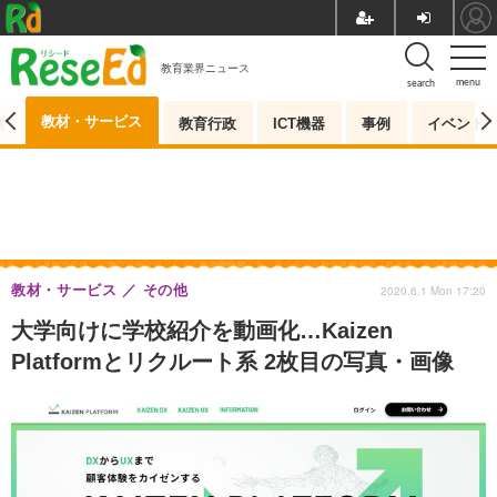
教育業界ニュース
menu
search
教材・サービス
測
教育行政
ICT機器
事例
イベント
教材・サービス
その他
2020.6.1 Mon 17:20
大学向けに学校紹介を動画化…Kaizen
Platformとリクルート系 2枚目の写真・画像