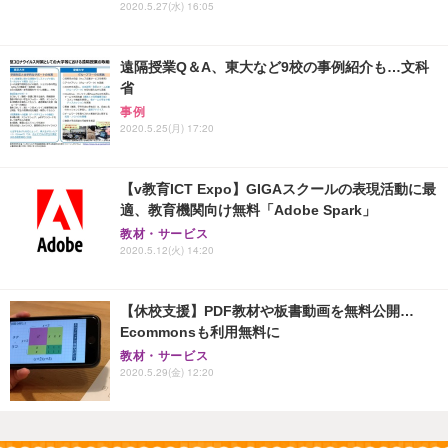
2020.5.27(水) 16:05
遠隔授業Q＆A、東大など9校の事例紹介も…文科
省
事例
2020.5.25(月) 17:20
【v教育ICT Expo】GIGAスクールの表現活動に最
適、教育機関向け無料「Adobe Spark」
教材・サービス
2020.5.12(火) 14:20
【休校支援】PDF教材や板書動画を無料公開…
Ecommonsも利用無料に
教材・サービス
2020.5.29(金) 12:20