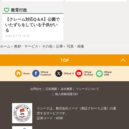
教育行政
【クレーム対応Q＆A】公園で
いたずらをしている子供がい
る
2026.8.7 Fri 19:45
ホーム
›
教材・サービス
›
その他
›
記事
›
写真・画像
TOP
Official
Official
Official
Home
Official X
Facebook
YouTube
LINE
お問合せ
広告掲載
会社概要
リシードについて
個人情報保護方針
リシードは、株式会社イード（東証グロース上場）の運
営するサービスです。
証券コード：6038