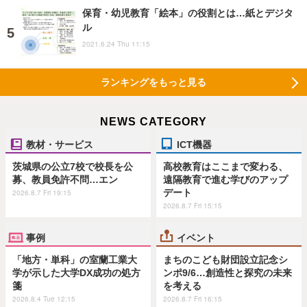
保育・幼児教育「絵本」の役割とは…紙とデジタ
ル
2021.6.24 Thu 11:15
ランキングをもっと見る
NEWS CATEGORY
教材・サービス
ICT機器
茨城県の公立7校で校長を公
高校教育はここまで変わる、
募、教員免許不問…エン
遠隔教育で進む学びのアップ
デート
2026.8.7 Fri 19:15
2026.8.7 Fri 15:15
事例
イベント
「地方・単科」の室蘭工業大
まちのこども財団設立記念シ
学が示した大学DX成功の処方
ンポ9/6…創造性と探究の未来
箋
を考える
2026.8.4 Tue 12:15
2026.8.7 Fri 16:15