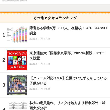
その他アクセスランキング
障害ある学生5万9,377人、在籍校89.4％…JASSO
調査
2026.8.7 Fri 17:15
東京通信大「国際東京学部」2027年新設…3コー
ス設置
2026.5.1 Fri 11:15
【クレーム対応Q＆A】公園でいたずらをしている
子供がいる
2026.8.7 Fri 19:45
私大の定員割れ、リスクは地方より都市郊外…城
西大が分析