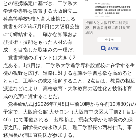
との連携協定に基づき、工学系大
学進学専科を設置する大阪府立工
科高等学校5校と高大連携による
摂南大と大阪府立工科高5
覚書を2026年7月8日に大阪府公館
校、技術者育成に向け覚書
締結
にて締結する。「確かな知識およ
全 1 枚
び技術・技能をもった人材の育
成」を目指した取組みの一環だ。
拡大写真
覚書締結のポイントは大きく2
点ある。1点目は、工学系大学進学専科設置校に在学する生
徒の視野を広げ、進路に対する意識や学習意欲を高めると
ともに、工学への志を喚起すること。2点目は、教員の相互
派遣などにより、高校教育・大学教育の活性化と技術者育
成の充実に資することだ。
覚書締結式は2026年7月8日午前10時から午前10時30分の
予定で、大阪府公館 大サロン（大阪市中央区大手前2丁目1-
46）にて開催される。出席者は、摂南大学から学長の久保
康之氏、副学長の持永政人氏、理工学部長の西村仁氏、事
務局長の浦田直樹氏が参加する。