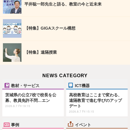
平井聡一郎先生と語る、教室の今と近未来
【特集】GIGAスクール構想
【特集】遠隔授業
NEWS CATEGORY
教材・サービス
ICT機器
茨城県の公立7校で校長を公
高校教育はここまで変わる、
募、教員免許不問…エン
遠隔教育で進む学びのアップ
デート
2026.8.7 Fri 19:15
2026.8.7 Fri 15:15
事例
イベント