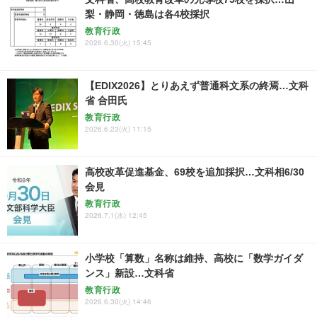
梨・静岡・徳島は各4校採択
教育行政
2026.6.30(火) 15:45
【EDIX2026】とりあえず普通科文系の終焉…文科
省 合田氏
教育行政
2026.6.23(火) 11:15
高校改革促進基金、69校を追加採択…文科相6/30
会見
教育行政
2026.7.1(水) 12:45
小学校「算数」名称は維持、高校に「数学ガイダ
ンス」新設…文科省
教育行政
2026.6.30(火) 14:46