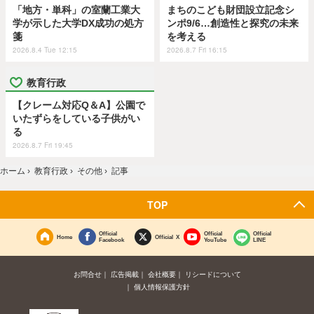
「地方・単科」の室蘭工業大
まちのこども財団設立記念シ
学が示した大学DX成功の処方
ンポ9/6…創造性と探究の未来
箋
を考える
2026.8.4 Tue 12:15
2026.8.7 Fri 16:15
教育行政
【クレーム対応Q＆A】公園で
いたずらをしている子供がい
る
2026.8.7 Fri 19:45
ホーム
›
教育行政
›
その他
›
記事
TOP
Official
Official
Official
Home
Official X
Facebook
YouTube
LINE
お問合せ
広告掲載
会社概要
リシードについて
個人情報保護方針