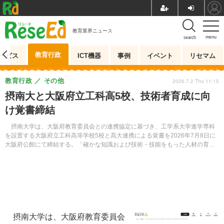
教育業界ニュース
menu
search
教育行政
ービス
ICT機器
事例
イベント
リセマム
教育行政
その他
2026.7.2 Thu 11:15
摂南大と大阪府立工科高5校、技術者育成に向
け覚書締結
摂南大学は、大阪府教育委員会との連携協定に基づき、工学系大学進学専科
を設置する大阪府立工科高等学校5校と高大連携による覚書を2026年7月8日に
大阪府公館にて締結する。「確かな知識および技術・技能をもった人材の育
成」を目指した取組みの一環だ。
摂南大学は、大阪府教育委員会