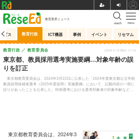
教育業界ニュース
menu
search
教育行政
ービス
ICT機器
事例
イベント
リセマム
教育行政
教育委員会
2024.4.15 Mon 11:15
東京都、教員採用選考実施要綱…対象年齢の誤
りを訂正
東京都教育委員会は、2024年3月22日に公表した「2024年度東京都公立学校
教員採用候補者選考（2025年度採用）実施要綱」において、記載内容の一部に
誤りがあったことを公表した。特例選考における選考対象者の対象年齢などが
誤っていたという。現在、教員採用ポータルサイトには訂正したものが掲載さ
れている。
東京都教育委員会は、2024年3