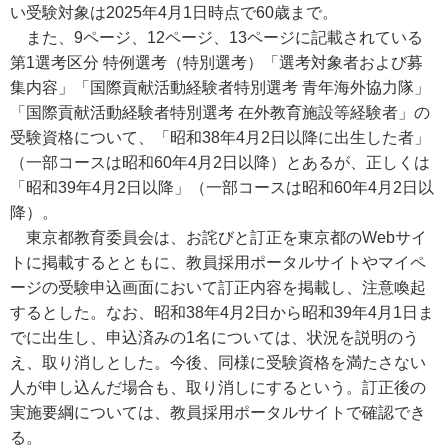
い受験対象は2025年4月1日時点で60歳まで。
また、9ページ、12ページ、13ページに記載されている
第1選考区分 特例選考（特別選考）「選考対象者および募
集内容」「国際貢献活動経験者特別選考 青年海外協力隊」
「国際貢献活動経験者特別選考 在外教育施設等経験者」の
受験資格について、「昭和38年4月2日以降に出生した者」
（一部コースは昭和60年4月2日以降）とあるが、正しくは
「昭和39年4月2日以降」（一部コースは昭和60年4月2日以
降）。
東京都教育委員会は、お詫びと訂正を東京都のWebサイ
トに掲載するとともに、教員採用ポータルサイトやマイペ
ージの受験申込画面において訂正内容を掲載し、注意喚起
するとした。なお、昭和38年4月2日から昭和39年4月1日ま
でに出生し、申込済みの1名については、状況を説明のう
え、取り消しとした。今後、同様に受験資格を満たさない
人が申し込んだ場合も、取り消しにするという。訂正後の
実施要綱については、教員採用ポータルサイトで確認でき
る。