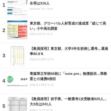
生等は316人
2026.8.6 Thu 13:45
東京都、グローバル人材育成の達成度「総じて高
い」小中高生調査
2025.5.23 Fri 15:15
【教員採用】東京都、大学3年生前倒し選考…通過
率80.8％
2026.8.5 Wed 18:15
青森県立学校66校に「note pro」無償提供…県教
委との連携8例目
2026.8.5 Wed 15:18
【教員採用】岩手県、一般選考1次受験者625人…
大3生は241人
2026.7.17 Fri 12:15