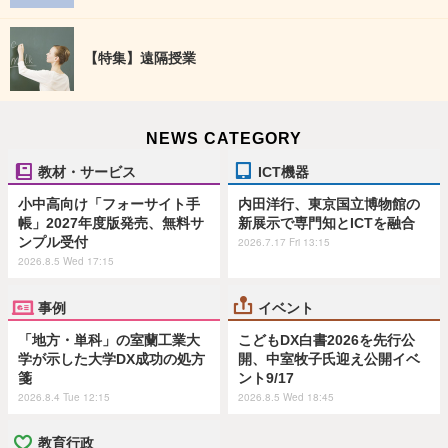
【特集】遠隔授業
NEWS CATEGORY
教材・サービス
ICT機器
小中高向け「フォーサイト手
内田洋行、東京国立博物館の
帳」2027年度版発売、無料サ
新展示で専門知とICTを融合
ンプル受付
2026.7.17 Fri 13:15
2026.8.5 Wed 17:15
事例
イベント
「地方・単科」の室蘭工業大
こどもDX白書2026を先行公
学が示した大学DX成功の処方
開、中室牧子氏迎え公開イベ
箋
ント9/17
2026.8.4 Tue 12:15
2026.8.5 Wed 18:45
教育行政