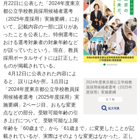
月22日に公表した「2024年度東京
都公立学校教員採用候補者選考
（2025年度採用）実施要綱」にお
いて、記載内容の一部に誤りがあ
ったことを公表した。特例選考に
おける選考対象者の対象年齢など
が誤っていたという。現在、教員
採用ポータルサイトには訂正した
ものが掲載されている。
4月12日に公表された内容によ
ると、誤りは4か所。1点目は
2024年度東京都公立学校教
員採用候補者選考（2025年
「2024年度東京都公立学校教員採
度採用）実施要綱
用候補者選考（2025年度採用）実
全 2 枚
施要綱」2ページ目、おもな変更
拡大写真
点などの部分。受験可能年齢の引
き上げについて、受験可能な上限
年齢を「60歳まで」から「61歳まで」に変更したことが記
載されているが、実際はそのような変更はなかった。正し