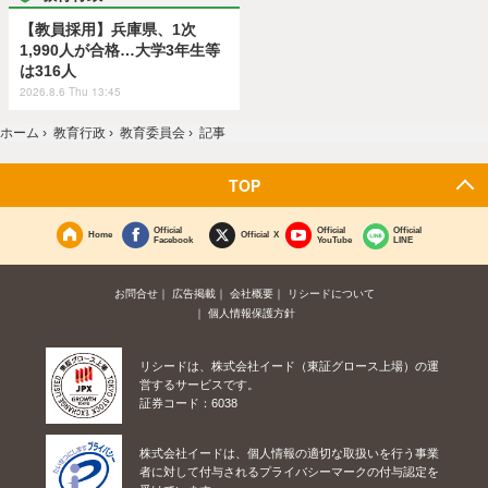
【教員採用】兵庫県、1次
1,990人が合格…大学3年生等
は316人
2026.8.6 Thu 13:45
ホーム
›
教育行政
›
教育委員会
›
記事
TOP
Official
Official
Official
Home
Official X
Facebook
YouTube
LINE
お問合せ
広告掲載
会社概要
リシードについて
個人情報保護方針
リシードは、株式会社イード（東証グロース上場）の運
営するサービスです。
証券コード：6038
株式会社イードは、個人情報の適切な取扱いを行う事業
者に対して付与されるプライバシーマークの付与認定を