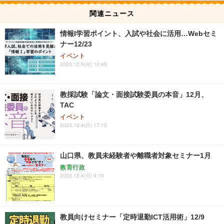
関連ニュース
情報I学習ポイント、入試や社会に活用…Webセミ
ナー12/23
イベント
2023.12.5(火) 10:45
教採試験「論文・面接試験委員の本音」12月、
TAC
イベント
2023.12.4(月) 17:15
山口県、教員未経験者や離職者対象セミナー1月
教育行政
2023.12.4(月) 9:15
教員向けセミナー「定時退勤ICT活用術」12/9