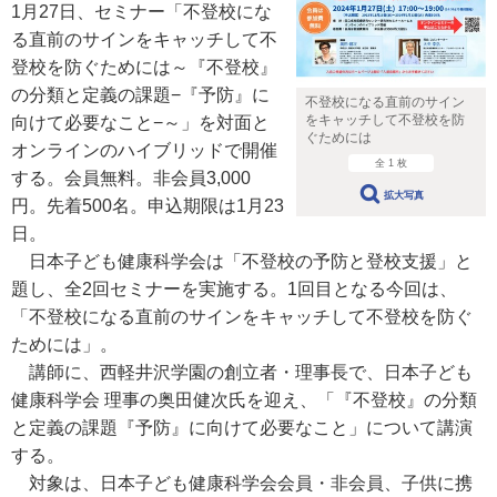
1月27日、セミナー「不登校にな
る直前のサインをキャッチして不
登校を防ぐためには～『不登校』
の分類と定義の課題−『予防』に
不登校になる直前のサイン
をキャッチして不登校を防
向けて必要なこと−～」を対面と
ぐためには
オンラインのハイブリッドで開催
全 1 枚
する。会員無料。非会員3,000
拡大写真
円。先着500名。申込期限は1月23
日。
日本子ども健康科学会は「不登校の予防と登校支援」と
題し、全2回セミナーを実施する。1回目となる今回は、
「不登校になる直前のサインをキャッチして不登校を防ぐ
ためには」。
講師に、西軽井沢学園の創立者・理事長で、日本子ども
健康科学会 理事の奥田健次氏を迎え、「『不登校』の分類
と定義の課題『予防』に向けて必要なこと」について講演
する。
対象は、日本子ども健康科学会会員・非会員、子供に携