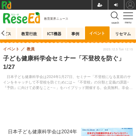
教育業界ニュース
menu
search
イベント
ービス
教育行政
ICT機器
事例
リセマム
イベント
教員
2023.12.5 Tue 12:15
子ども健康科学会セミナー「不登校を防ぐ」
1/27
日本子ども健康科学会は2024年1月27日、セミナー「不登校になる直前のサ
インをキャッチして不登校を防ぐためには～『不登校』の分類と定義の課題−
『予防』に向けて必要なこと−～」をハイブリッド開催する。会員無料。非会員
3,000円。先着500名。申込期限は1月23日。
日本子ども健康科学会は2024年