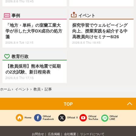
2026.8.6 Thu 15:45
事例
イベント
「地方・単科」の室蘭工業大
探究学習でウェルビーイング
学が示した大学DX成功の処方
向上、授業実践を紹介する中
箋
高教員向けセミナー8/26
2026.8.4 Tue 12:15
2026.8.6 Thu 18:45
教育行政
【教員採用】熊本地震で延期
の2次試験、新日程発表
2026.8.6 Thu 17:15
ホーム
›
イベント
›
教員
›
記事
TOP
Official
Official
Official
Home
Official X
Facebook
YouTube
LINE
お問合せ
広告掲載
会社概要
リシードについて