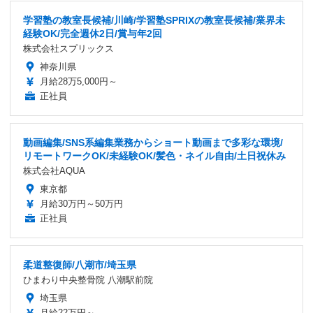
学習塾の教室長候補/川崎/学習塾SPRIXの教室長候補/業界未
経験OK/完全週休2日/賞与年2回
株式会社スプリックス
神奈川県
月給28万5,000円～
正社員
動画編集/SNS系編集業務からショート動画まで多彩な環境/
リモートワークOK/未経験OK/髪色・ネイル自由/土日祝休み
株式会社AQUA
東京都
月給30万円～50万円
正社員
柔道整復師/八潮市/埼玉県
ひまわり中央整骨院 八潮駅前院
埼玉県
月給22万円～