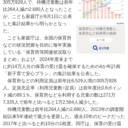
305万928人で、待機児童数は前年
比264人減の2,680人となったこと
が、こども家庭庁が9月1日に公表
した集計結果から明らかとなっ
保育所など待機児童数と、
た。
保育所など利用率の推移
こども家庭庁は、全国の保育所
全 5 枚
などの状況把握を目的に毎年実施
拡大写真
している「保育所等関連状況取り
まとめ」および、2024年度末まで
に約14万人分の保育の受け皿を確保するための4か年計画
「新子育て安心プラン」の集計結果を公表した。
保育所などの利用定員は前年比6,529人増の305万928
人。定員充足率（利用児童数÷定員）は前年度比0.6ポイン
ト減の89.1％。保育所などを利用する児童の数は271万
7,335人で前年と比べると1万2,564人減少した。
待機児童数は前年比264人減の2,680人。2013年の調査開
始以来5年連続で最少を更新した。過去10年のピークだった
2017年と比べると約10分の1程度。同庁は、保育の受け皿