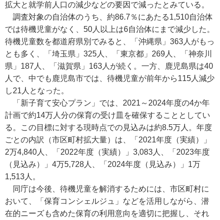
拡大と就学前人口の減少などの要因で減ったとみている。
調査対象の自治体のうち、約86.7％にあたる1,510自治体
では待機児童がなく、50人以上は6自治体にまで減少した。
待機児童数を都道府県別でみると、「沖縄県」363人がもっ
とも多く、「埼玉県」325人、「東京都」269人、「神奈川
県」187人、「滋賀県」163人が続く。一方、鹿児島県は40
人で、中でも鹿児島市では、待機児童が前年から115人減少
し21人となった。
「新子育て安心プラン」では、2021～2024年度の4か年
計画で約14万人分の保育の受け皿を確保することとしてい
る。この目標に対する現時点での見込みは約8.5万人。年度
ごとの内訳（市区町村拡大量）は、「2021年度（実績）」
2万4,840人、「2022年度（実績）」3,083人、「2023年度
（見込み）」4万5,728人、「2024年度（見込み）」1万
1,513人。
同庁は今後、待機児童を解消するためには、市区町村に
おいて、「保育コンシェルジュ」などを活用しながら、潜
在的ニーズも含めた保育の利用意向を適切に把握し、それ