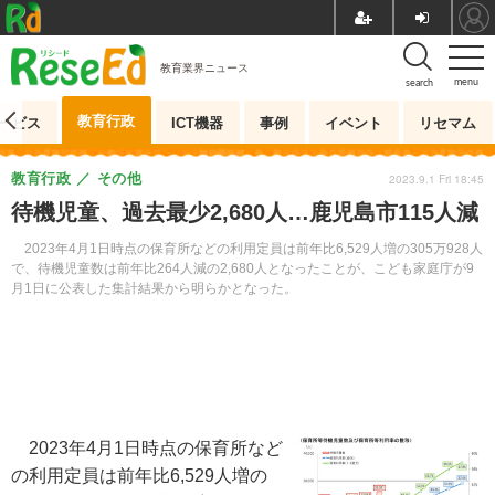
教育業界ニュース
menu
search
教育行政
ービス
ICT機器
事例
イベント
リセマム
教育行政
その他
2023.9.1 Fri 18:45
待機児童、過去最少2,680人…鹿児島市115人減
2023年4月1日時点の保育所などの利用定員は前年比6,529人増の305万928人
で、待機児童数は前年比264人減の2,680人となったことが、こども家庭庁が9
月1日に公表した集計結果から明らかとなった。
2023年4月1日時点の保育所など
の利用定員は前年比6,529人増の