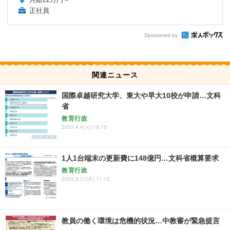
正社員
Sponsored by
関連ニュース
国際卓越研究大学、東大や早大10校が申請…文科
省
教育行政
2023.4.4(火) 18:15
1人1台端末の更新費に148億円…文科省概算要求
教育行政
2023.8.31(木) 11:15
教員の働く環境は危機的状況…中教審が緊急提言