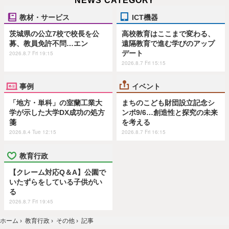
NEWS CATEGORY
教材・サービス
ICT機器
茨城県の公立7校で校長を公
高校教育はここまで変わる、
募、教員免許不問…エン
遠隔教育で進む学びのアップ
デート
2026.8.7 Fri 19:15
2026.8.7 Fri 15:15
事例
イベント
「地方・単科」の室蘭工業大
まちのこども財団設立記念シ
学が示した大学DX成功の処方
ンポ9/6…創造性と探究の未来
箋
を考える
2026.8.4 Tue 12:15
2026.8.7 Fri 16:15
教育行政
【クレーム対応Q＆A】公園で
いたずらをしている子供がい
る
2026.8.7 Fri 19:45
ホーム
›
教育行政
›
その他
›
記事