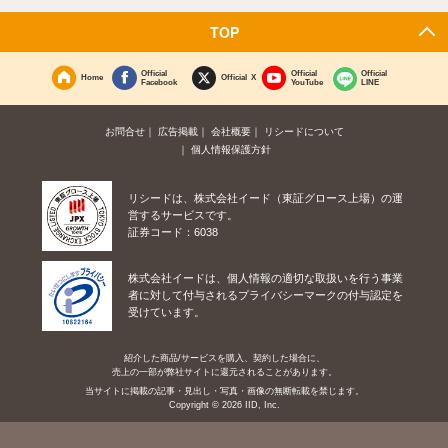
TOP
Official
Official
Official
Home
Official X
Facebook
YouTube
LINE
お問合せ
広告掲載
会社概要
リシードについて
個人情報保護方針
リシードは、株式会社イード（東証グロース上場）の運
営するサービスです。
証券コード：6038
株式会社イードは、個人情報の適切な取扱いを行う事業
者に対して付与されるプライバシーマークの付与認定を
受けています。
紹介した商品/サービスを購入、契約した場合に、
売上の一部が弊社サイトに還元されることがあります。
当サイトに掲載の記事・見出し・写真・画像の無断転載を禁じます。
Copyright © 2026 IID, Inc.