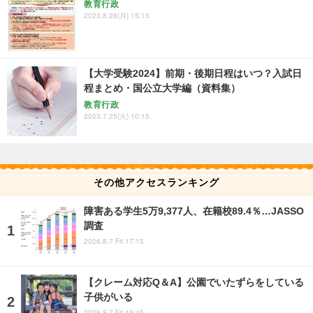
教育行政
2023.8.28(月) 15:15
【大学受験2024】前期・後期日程はいつ？入試日
程まとめ・国公立大学編（資料集）
教育行政
2023.7.25(火) 10:15
その他アクセスランキング
障害ある学生5万9,377人、在籍校89.4％…JASSO
調査
2026.8.7 Fri 17:15
【クレーム対応Q＆A】公園でいたずらをしている
子供がいる
2026.8.7 Fri 19:45