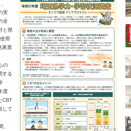
日、
の実
の全
村と県
を使用
結果票
ちの
関する
学
年度
CBT
指して
間、