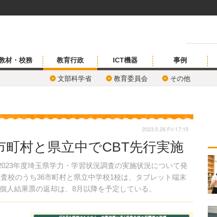
教材・校務
教育行政
ICT機器
事例
文部科学省
教育委員会
その他
2023.5.26 Fri 17:15
市町村と県立中でCBT先行実施
、2023年度埼玉県学力・学習状況調査の実施状況について発
調査校のうち36市町村と県立中学校1校は、タブレット端末
。個人結果票の返却は、8月以降を予定している。