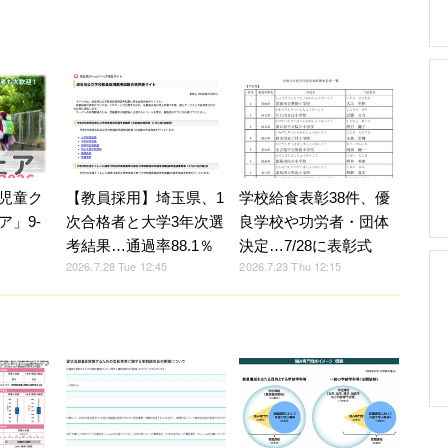
児童ク
【教員採用】埼玉県、1
学校給食表彰38件、優
ア」9-
次合格者と大学3年次選
良学校や功労者・団体
考結果…通過率88.1％
決定…7/28に表彰式
2026.7.28 Tue 12:45
2026.7.23 Thu 12:15