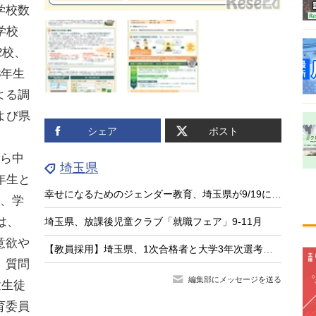
学校数
学校
2校、
3年生
よる調
よび県
シェア
ポスト
ら中
埼玉県
年生と
幸せになるためのジェンダー教育、埼玉県が9/19に講演会
は、学
は、
埼玉県、放課後児童クラブ「就職フェア」9-11月
意欲や
【教員採用】埼玉県、1次合格者と大学3年次選考結果…通過率88.1％
。質問
編集部にメッセージを送る
童生徒
育委員