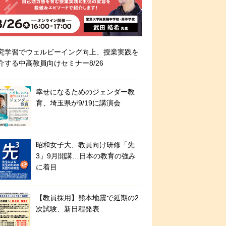
究学習でウェルビーイング向上、授業実践を
介する中高教員向けセミナー8/26
幸せになるためのジェンダー教
育、埼玉県が9/19に講演会
昭和女子大、教員向け研修「先
3」9月開講…日本の教育の強み
に着目
【教員採用】熊本地震で延期の2
次試験、新日程発表