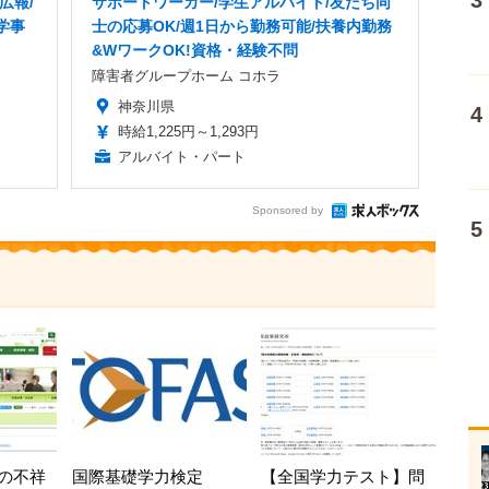
広報/
サポートワーカー/学生アルバイト/友だち同
学事
士の応募OK/週1日から勤務可能/扶養内勤務
&WワークOK!資格・経験不問
障害者グループホーム コホラ
神奈川県
時給1,225円～1,293円
アルバイト・パート
Sponsored by
の不祥
国際基礎学力検定
【全国学力テスト】問