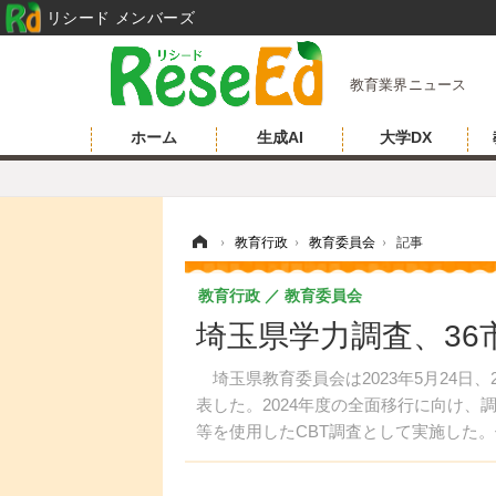
リシード メンバーズ
教育業界ニュース
ホーム
生成AI
大学DX
ホーム
›
教育行政
›
教育委員会
›
記事
教育行政
教育委員会
埼玉県学力調査、36
埼玉県教育委員会は2023年5月24日
表した。2024年度の全面移行に向け、
等を使用したCBT調査として実施した