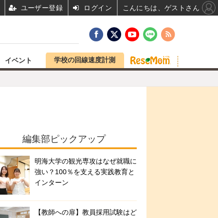
ユーザー登録
ログイン
こんにちは、ゲストさん
学校の回線速度計測
イベント
編集部ピックアップ
明海大学の観光専攻はなぜ就職に
強い？100％を支える実践教育と
インターン
【教師への扉】教員採用試験はど