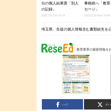
分の個人結果票「別人
事根絶へ「教育
の記録」
セージ」
2023.5.9 Tue 13:15
2023.5.22 Mon 15:45
埼玉県、生徒の個人情報含む書類紛失を
教育業界の最新情報を
シェア
ポス