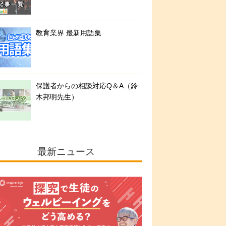
教育業界 最新用語集
保護者からの相談対応Q＆A（鈴
木邦明先生）
最新ニュース