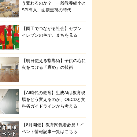
う変わるのか？ 一般教養縮小と
SPI導入、面接重視の時代
【図工でつながる社会】セブン‐
イレブンの色で、まちを見る
【明日使える指導術】子供の心に
火をつける「褒め」の技術
【AI時代の教育】生成AIは教育現
場をどう変えるのか、OECDと文
科省ガイドラインから考える
【8月開催】教育関係者必見！イ
ベント情報記事一覧はこちら