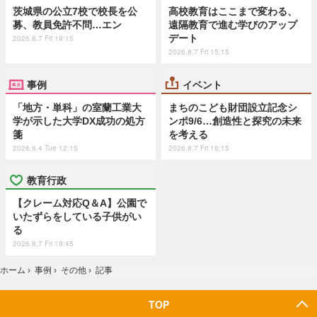
茨城県の公立7校で校長を公
高校教育はここまで変わる、
募、教員免許不問…エン
遠隔教育で進む学びのアップ
デート
2026.8.7 Fri 19:15
2026.8.7 Fri 15:15
事例
イベント
「地方・単科」の室蘭工業大
まちのこども財団設立記念シ
学が示した大学DX成功の処方
ンポ9/6…創造性と探究の未来
箋
を考える
2026.8.4 Tue 12:15
2026.8.7 Fri 16:15
教育行政
【クレーム対応Q＆A】公園で
いたずらをしている子供がい
る
2026.8.7 Fri 19:45
ホーム
›
事例
›
その他
›
記事
TOP