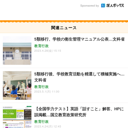
Sponsored by
関連ニュース
5類移行、学校の衛生管理マニュアル公表…文科省
教育行政
2023.4.28(金) 15:15
5類移行後、学校教育活動を精選して積極実施へ…
文科省
教育行政
2023.5.1(月) 11:00
【全国学力テスト】英語「話すこと」解答、HPに
誤掲載…国立教育政策研究所
教育行政
2023.4.24(月) 12:45