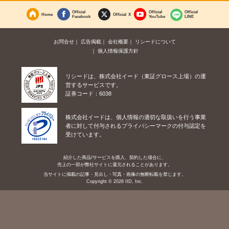
Official
Official
Official
Home
Official X
Facebook
YouTube
LINE
お問合せ
広告掲載
会社概要
リシードについて
個人情報保護方針
リシードは、株式会社イード（東証グロース上場）の運
営するサービスです。
証券コード：6038
株式会社イードは、個人情報の適切な取扱いを行う事業
者に対して付与されるプライバシーマークの付与認定を
受けています。
紹介した商品/サービスを購入、契約した場合に、
売上の一部が弊社サイトに還元されることがあります。
当サイトに掲載の記事・見出し・写真・画像の無断転載を禁じます。
Copyright © 2026 IID, Inc.