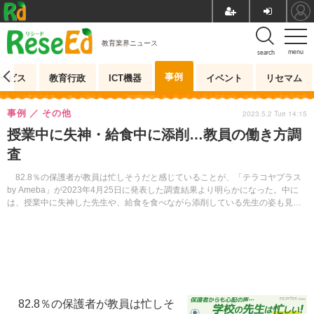
教育業界ニュース
menu
search
事例
ービス
教育行政
ICT機器
イベント
リセマム
事例
その他
2023.5.2 Tue 14:15
授業中に失神・給食中に添削…教員の働き方調
査
82.8％の保護者が教員は忙しそうだと感じていることが、「テラコヤプラス
by Ameba」が2023年4月25日に発表した調査結果より明らかになった。中に
は、授業中に失神した先生や、給食を食べながら添削している先生の姿も見ら
れた。
82.8％の保護者が教員は忙しそ