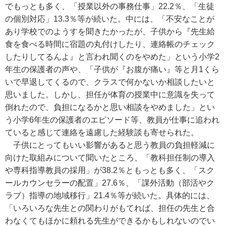
でもっとも多く、「授業以外の事務仕事」22.2％、「生徒
の個別対応」13.3％等が続いた。中には、「不安なことが
あり学校でのようすを聞きたかったが、子供から『先生給
食を食べる時間に宿題の丸付けしたり、連絡帳のチェック
したりしてるんよ』と言われ聞くのをやめた」という小学2
年生の保護者の声や、「子供が『お腹が痛い』等と月1くら
いで早退してくるので、クラスで何かないか相談したいと
思いました。しかし、担任が体育の授業中に意識を失って
倒れたので、負担になるかと思い相談をやめました」とい
う小学6年生の保護者のエピソード等、教員が仕事に追われ
ていると感じて連絡を遠慮した経験談も寄せられた。
子供にとってもいい影響があると思う教員の負担軽減に
向けた取組みについて聞いたところ、「教科担任制の導入
や専科指導教員の採用」が38.2％ともっとも多く、「スク
ールカウンセラーの配置」27.6％、「課外活動（部活やク
ラブ）指導の地域移行」21.4％等が続いた。具体的には、
「いろいろな先生との関わりがもてれば、担任の先生と合
わなくてもほかに頼れる先生ができるかもしれないのでい