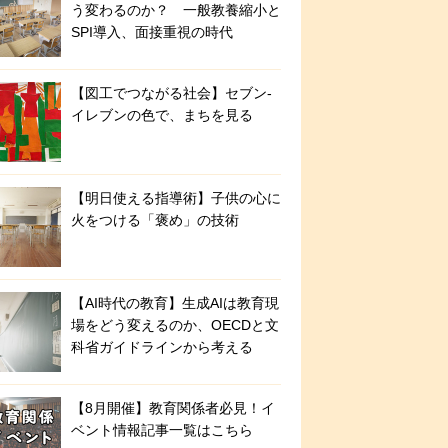
う変わるのか？ 一般教養縮小と
SPI導入、面接重視の時代
【図工でつながる社会】セブン‐
イレブンの色で、まちを見る
【明日使える指導術】子供の心に
火をつける「褒め」の技術
【AI時代の教育】生成AIは教育現
場をどう変えるのか、OECDと文
科省ガイドラインから考える
【8月開催】教育関係者必見！イ
ベント情報記事一覧はこちら