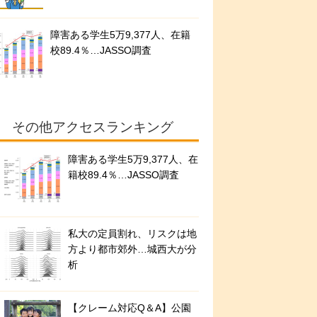
障害ある学生5万9,377人、在籍
校89.4％…JASSO調査
その他アクセスランキング
障害ある学生5万9,377人、在
籍校89.4％…JASSO調査
私大の定員割れ、リスクは地
方より都市郊外…城西大が分
析
【クレーム対応Q＆A】公園