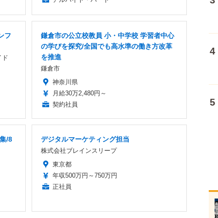
ンフ
鎌倉市の公立校教員 小・中学校 学習者中心
の学びを探究/全国でも高水準の働き方改革
を推進
イド
鎌倉市
神奈川県
月給30万2,480円～
契約社員
集/8
デジタルマーケティング担当
株式会社ブレインスリープ
東京都
年収500万円～750万円
正社員