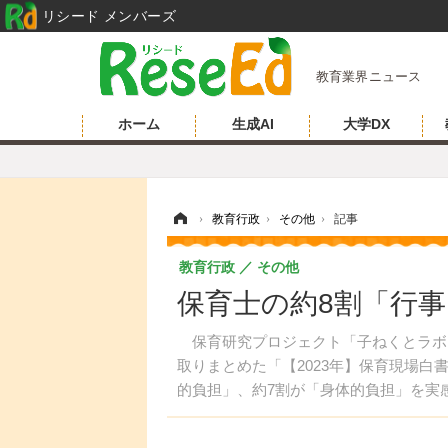
リシード メンバーズ
教育業界ニュース
ホーム
生成AI
大学DX
ホーム
›
教育行政
›
その他
›
記事
教育行政
その他
保育士の約8割「行
保育研究プロジェクト「子ねくとラボ
取りまとめた「【2023年】保育現場白
的負担」、約7割が「身体的負担」を実