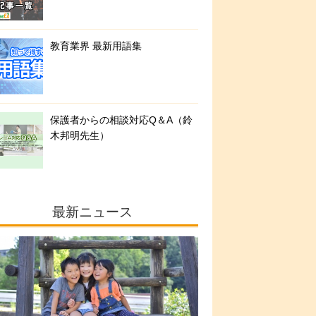
教育業界 最新用語集
保護者からの相談対応Q＆A（鈴
木邦明先生）
最新ニュース