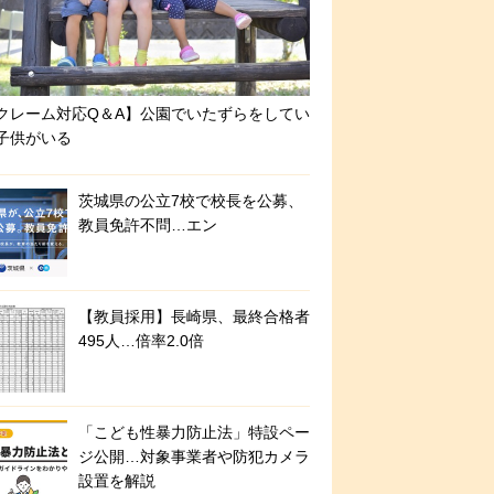
クレーム対応Q＆A】公園でいたずらをしてい
子供がいる
茨城県の公立7校で校長を公募、
教員免許不問…エン
【教員採用】長崎県、最終合格者
495人…倍率2.0倍
「こども性暴力防止法」特設ペー
ジ公開…対象事業者や防犯カメラ
設置を解説