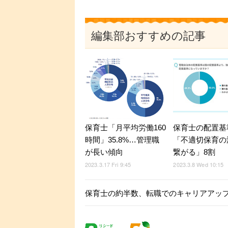
編集部おすすめの記事
保育士「月平均労働160
保育士の配置基
時間」35.8%…管理職
「不適切保育の
が長い傾向
繋がる」8割
2023.3.17 Fri 9:45
2023.3.8 Wed 10:15
保育士の約半数、転職でのキャリアアッ