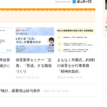
Sponsored by
準改善
保育業界セミナー「定
まもなく卒園式…約8割
減少に
着」「育成」する職場
の保育士が行事業務
づくり
「精神的負担」
2023.3.7 Tue 13:15
2023.2.15 Wed 14:15
プ検討…最重視は給与条件
2023.1.31 Tue 14:45