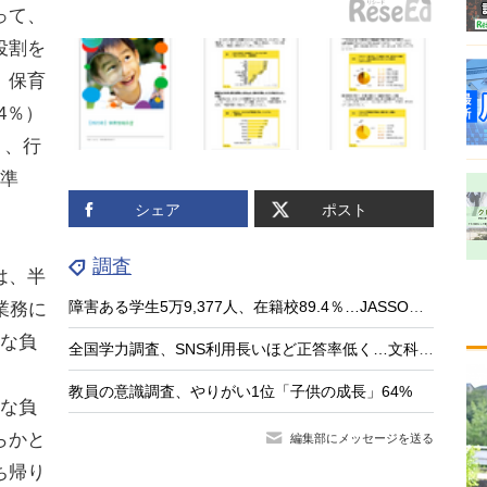
って、
役割を
。保育
4％）
り、行
の準
」
シェア
ポスト
調査
は、半
障害ある学生5万9,377人、在籍校89.4％…JASSO調査
業務に
的な負
全国学力調査、SNS利用長いほど正答率低く…文科相8/4会見
。
教員の意識調査、やりがい1位「子供の成長」64%
な負
らかと
編集部にメッセージを送る
ち帰り