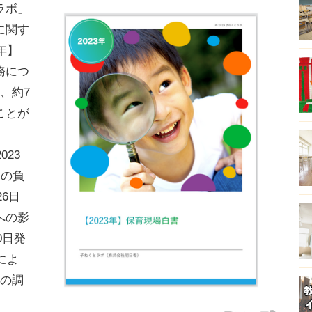
ラボ」
に関す
年】
務につ
、約7
ことが
23
務の負
26日
への影
0日発
によ
つの調