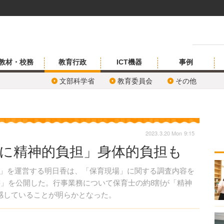
教材・校務
教育行政
ICT機器
事例
文部科学省
教育委員会
その他
2023.3.20 Mon 9:15
事に精神的負担」身体的負担も
」を運営する明日香は、「保育現場」に関する調査内容を
書」を公開した。行事業務について保育士の約8割が「精神
感していることが明らかとなった。