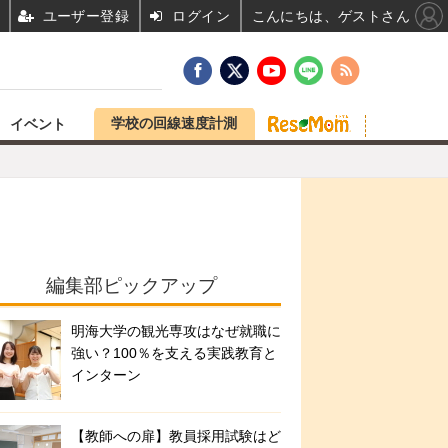
ユーザー登録
ログイン
こんにちは、ゲストさん
学校の回線速度計測
イベント
編集部ピックアップ
明海大学の観光専攻はなぜ就職に
強い？100％を支える実践教育と
インターン
【教師への扉】教員採用試験はど