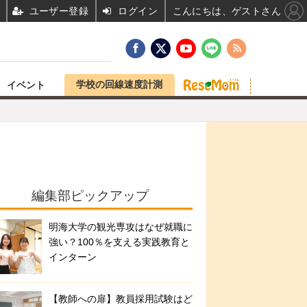
ユーザー登録
ログイン
こんにちは、ゲストさん
学校の回線速度計測
イベント
編集部ピックアップ
明海大学の観光専攻はなぜ就職に
強い？100％を支える実践教育と
インターン
【教師への扉】教員採用試験はど