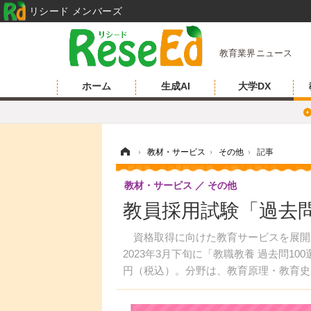
リシード メンバーズ
教育業界ニュース
ホーム
生成AI
大学DX
ホーム
›
教材・サービス
›
その他
›
記事
教材・サービス
その他
教員採用試験「過去問
資格取得に向けた教育サービスを展開し
2023年3月下旬に「教職教養 過去問10
円（税込）。分野は、教育原理・教育史