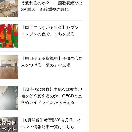
う変わるのか？ 一般教養縮小と
SPI導入、面接重視の時代
【図工でつながる社会】セブン‐
イレブンの色で、まちを見る
【明日使える指導術】子供の心に
火をつける「褒め」の技術
【AI時代の教育】生成AIは教育現
場をどう変えるのか、OECDと文
科省ガイドラインから考える
【8月開催】教育関係者必見！イ
ベント情報記事一覧はこちら