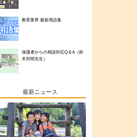
教育業界 最新用語集
保護者からの相談対応Q＆A（鈴
木邦明先生）
最新ニュース