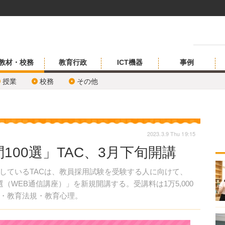
教材・校務
教育行政
ICT機器
事例
授業
校務
その他
2023.3.9 Thu 19:15
100選」TAC、3月下旬開講
ているTACは、教員採用試験を受験する人に向けて、
0選（WEB通信講座）」を新規開講する。受講料は1万5,000
・教育法規・教育心理。