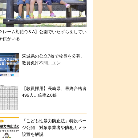
クレーム対応Q＆A】公園でいたずらをしてい
子供がいる
茨城県の公立7校で校長を公募、
教員免許不問…エン
【教員採用】長崎県、最終合格者
495人…倍率2.0倍
「こども性暴力防止法」特設ペー
ジ公開…対象事業者や防犯カメラ
設置を解説