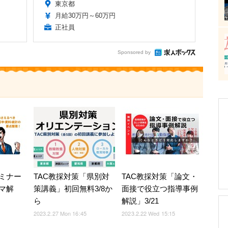
東京都
月給30万円～60万円
正社員
Sponsored by
ミナー
TAC教採対策「県別対
TAC教採対策「論文・
マ解
策講義」初回無料3/8か
面接で役立つ指導事例
ら
解説」3/21
2023.2.27 Mon 16:45
2023.2.22 Wed 15:15