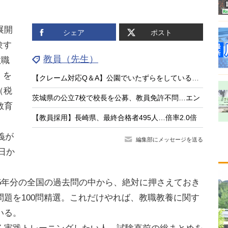
展開
シェア
ポスト
験す
教員（先生）
教職
」を
【クレーム対応Q＆A】公園でいたずらをしている子供がいる
（税
茨城県の公立7校で校長を公募、教員免許不問…エン
教育
【教員採用】長崎県、最終合格者495人…倍率2.0倍
義が
編集部にメッセージを送る
5日か
5年分の全国の過去問の中から、絶対に押さえておき
題を100問精選。これだけやれば、教職教養に関す
いる。