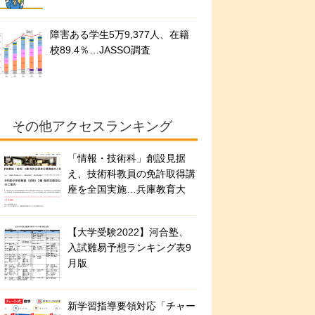
障害ある学生5万9,377人、在籍
校89.4％…JASSO調査
その他アクセスランキング
「情報・技術科」創設見据
え、技術科教員の免許取得講
座を全国実施…兵庫教育大
【大学受験2022】河合塾、
入試難易予想ランキング表9
月版
新学習指導要領対応「チャー