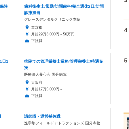
命保険
歯科衛生士/常勤/訪問歯科/完全週休2日/訪問
診療担当
グレースデンタルクリニック本院
東京都
月給29万3,000円～50万円
正社員
1日1
病院での管理栄養士業務/管理栄養士/待遇充
実
医療法人養心会 国分病院
大阪府
月給17万5,000円～
正社員
制
講師職・運営補佐職
進学塾フィールドアトラクションズ 国分寺校