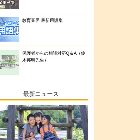
教育業界 最新用語集
保護者からの相談対応Q＆A（鈴
木邦明先生）
最新ニュース