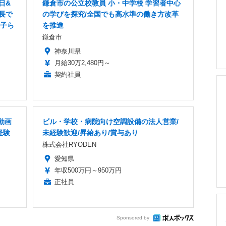
日&
鎌倉市の公立校教員 小・中学校 学習者中心
長で
の学びを探究/全国でも高水準の働き方改革
の子ら
を推進
鎌倉市
神奈川県
月給30万2,480円～
契約社員
動画
ビル・学校・病院向け空調設備の法人営業/
経験
未経験歓迎/昇給あり/賞与あり
株式会社RYODEN
愛知県
年収500万円～950万円
正社員
Sponsored by