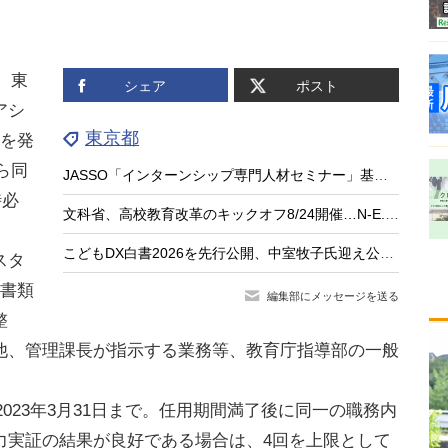
、東
シェア
ポスト
アシ
東京都
集を発
ら同
JASSO「インターンシップ専門人材セミナー」基礎編9/15…大学等の先生が対象
時必
文科省、高校教育改革のキックオフ8/24開催…N-E.X.T.始動
こどもDX白書2026を先行公開、中室牧子氏迎え公開イベント9/17
スタ
、書類
編集部にメッセージを送る
整
他、管理課長が指示する業務等、教育庁指導部の一般
2023年3月31日まで。任用期間満了後に同一の職務内
力実証の結果が良好である場合は、4回を上限として