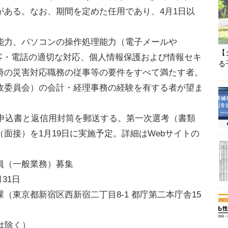
がある。なお、期間を定めた任用であり、4月1日以
力、パソコンの操作処理能力（電子メールや
【
、来客・電話の適切な対応、個人情報保護および情報セキ
る
時の災害対応職務の従事等の要件をすべて満たす者。
政委員会）の会計・経理事務の経験を有する者が望ま
。申込書と返信用封筒を郵送する。第一次選考（書類
面接）を1月19日に実施予定。詳細はWebサイトの
員（一般業務）募集
月31日
（東京都新宿区西新宿二丁目8-1 都庁第二本庁舎15
は除く）