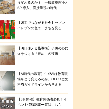
う変わるのか？ 一般教養縮小と
SPI導入、面接重視の時代
【図工でつながる社会】セブン‐
イレブンの色で、まちを見る
【明日使える指導術】子供の心に
火をつける「褒め」の技術
【AI時代の教育】生成AIは教育現
場をどう変えるのか、OECDと文
科省ガイドラインから考える
【8月開催】教育関係者必見！イ
ベント情報記事一覧はこちら