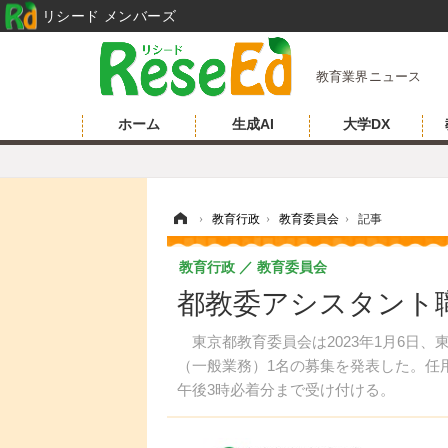
リシード メンバーズ
教育業界ニュース
ホーム
生成AI
大学DX
ホーム
›
教育行政
›
教育委員会
›
記事
教育行政
教育委員会
都教委アシスタント職
東京都教育委員会は2023年1月6日
（一般業務）1名の募集を発表した。任用期
午後3時必着分まで受け付ける。