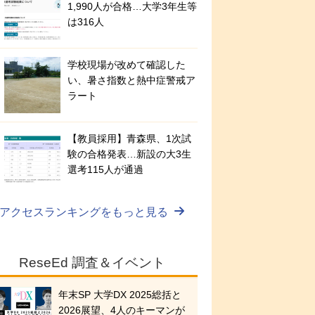
1,990人が合格…大学3年生等
は316人
学校現場が改めて確認した
い、暑さ指数と熱中症警戒ア
ラート
【教員採用】青森県、1次試
験の合格発表…新設の大3生
選考115人が通過
アクセスランキングをもっと見る
ReseEd 調査＆イベント
年末SP 大学DX 2025総括と
2026展望、4人のキーマンが