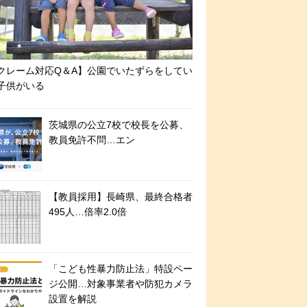
クレーム対応Q＆A】公園でいたずらをしてい
子供がいる
茨城県の公立7校で校長を公募、
教員免許不問…エン
【教員採用】長崎県、最終合格者
495人…倍率2.0倍
「こども性暴力防止法」特設ペー
ジ公開…対象事業者や防犯カメラ
設置を解説