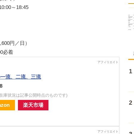
:00～18:45
600円／日）
00必着
の一流、二流、三流
8
・在庫状況は記事公開時点のものです)
zon
楽天市場