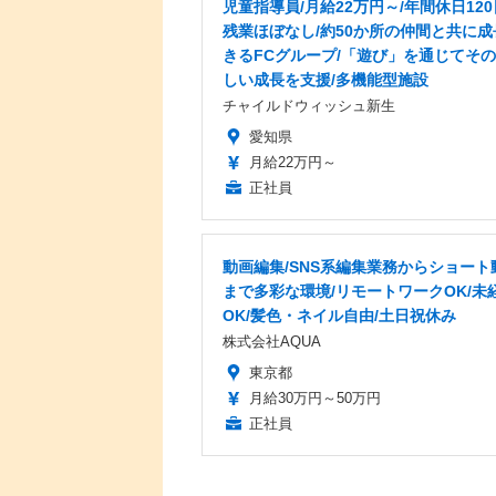
児童指導員/月給22万円～/年間休日120
残業ほぼなし/約50か所の仲間と共に成
きるFCグループ/「遊び」を通じてそ
しい成長を支援/多機能型施設
チャイルドウィッシュ新生
愛知県
月給22万円～
正社員
動画編集/SNS系編集業務からショート
まで多彩な環境/リモートワークOK/未
OK/髪色・ネイル自由/土日祝休み
株式会社AQUA
東京都
月給30万円～50万円
正社員