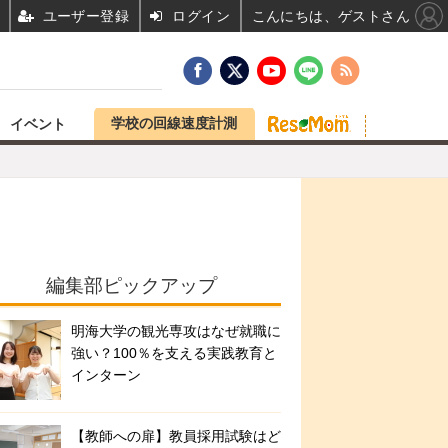
ユーザー登録
ログイン
こんにちは、ゲストさん
学校の回線速度計測
イベント
編集部ピックアップ
明海大学の観光専攻はなぜ就職に
強い？100％を支える実践教育と
インターン
【教師への扉】教員採用試験はど