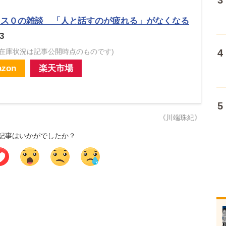
レス０の雑談 「人と話すのが疲れる」がなくなる
3
・在庫状況は記事公開時点のものです)
zon
楽天市場
《川端珠紀》
記事はいかがでしたか？