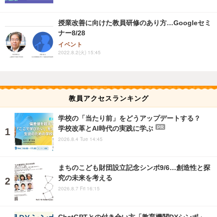
授業改善に向けた教員研修のあり方…Googleセミ
ナー8/28
イベント
2022.8.2(火) 15:45
教員アクセスランキング
学校の「当たり前」をどうアップデートする？
学校改革とAI時代の実践に学ぶ
PR
2026.8.4 Tue 14:45
まちのこども財団設立記念シンポ9/6…創造性と探
究の未来を考える
2026.8.7 Fri 16:15
ChatGPTとの付き合い方「教育機関DXシンポ」