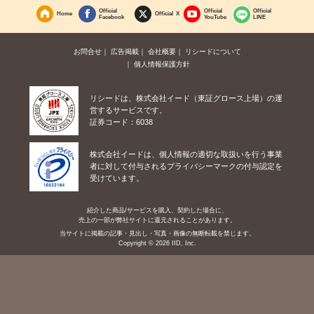
Official
Official
Official
Home
Official X
Facebook
YouTube
LINE
お問合せ
広告掲載
会社概要
リシードについて
個人情報保護方針
リシードは、株式会社イード（東証グロース上場）の運
営するサービスです。
証券コード：6038
株式会社イードは、個人情報の適切な取扱いを行う事業
者に対して付与されるプライバシーマークの付与認定を
受けています。
紹介した商品/サービスを購入、契約した場合に、
売上の一部が弊社サイトに還元されることがあります。
当サイトに掲載の記事・見出し・写真・画像の無断転載を禁じます。
Copyright © 2026 IID, Inc.