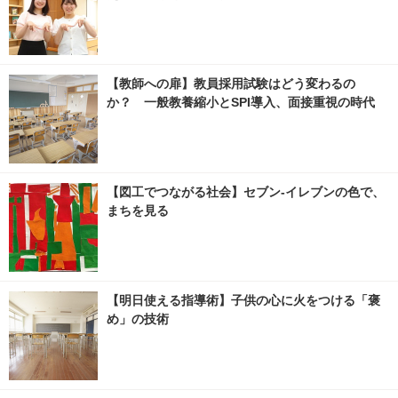
【教師への扉】教員採用試験はどう変わるの
か？ 一般教養縮小とSPI導入、面接重視の時代
【図工でつながる社会】セブン‐イレブンの色で、
まちを見る
【明日使える指導術】子供の心に火をつける「褒
め」の技術