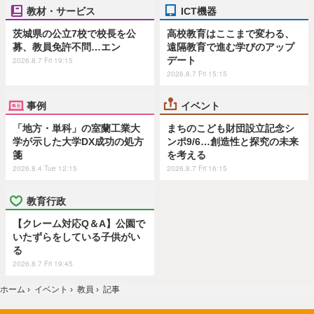
教材・サービス
ICT機器
茨城県の公立7校で校長を公
高校教育はここまで変わる、
募、教員免許不問…エン
遠隔教育で進む学びのアップ
デート
2026.8.7 Fri 19:15
2026.8.7 Fri 15:15
事例
イベント
「地方・単科」の室蘭工業大
まちのこども財団設立記念シ
学が示した大学DX成功の処方
ンポ9/6…創造性と探究の未来
箋
を考える
2026.8.4 Tue 12:15
2026.8.7 Fri 16:15
教育行政
【クレーム対応Q＆A】公園で
いたずらをしている子供がい
る
2026.8.7 Fri 19:45
ホーム
›
イベント
›
教員
›
記事