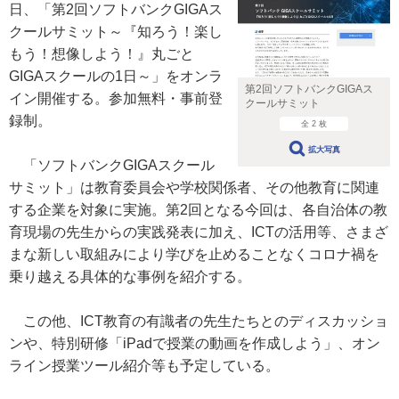
日、「第2回ソフトバンクGIGAス
クールサミット～『知ろう！楽し
もう！想像しよう！』丸ごと
GIGAスクールの1日～」をオンラ
第2回ソフトバンクGIGAス
イン開催する。参加無料・事前登
クールサミット
録制。
全 2 枚
拡大写真
「ソフトバンクGIGAスクール
サミット」は教育委員会や学校関係者、その他教育に関連
する企業を対象に実施。第2回となる今回は、各自治体の教
育現場の先生からの実践発表に加え、ICTの活用等、さまざ
まな新しい取組みにより学びを止めることなくコロナ禍を
乗り越える具体的な事例を紹介する。
この他、ICT教育の有識者の先生たちとのディスカッショ
ンや、特別研修「iPadで授業の動画を作成しよう」、オン
ライン授業ツール紹介等も予定している。