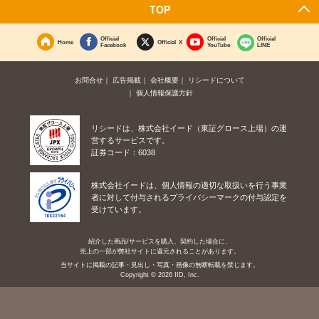
TOP
Official
Official
Official
Home
Official X
Facebook
YouTube
LINE
お問合せ
広告掲載
会社概要
リシードについて
個人情報保護方針
リシードは、株式会社イード（東証グロース上場）の運
営するサービスです。
証券コード：6038
株式会社イードは、個人情報の適切な取扱いを行う事業
者に対して付与されるプライバシーマークの付与認定を
受けています。
紹介した商品/サービスを購入、契約した場合に、
売上の一部が弊社サイトに還元されることがあります。
当サイトに掲載の記事・見出し・写真・画像の無断転載を禁じます。
Copyright © 2026 IID, Inc.