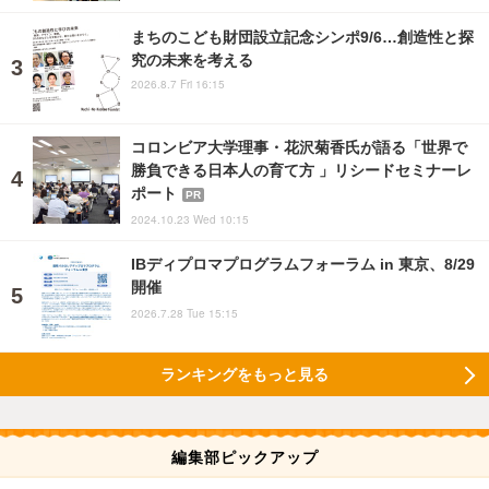
まちのこども財団設立記念シンポ9/6…創造性と探
究の未来を考える
2026.8.7 Fri 16:15
コロンビア大学理事・花沢菊香氏が語る「世界で
勝負できる日本人の育て方 」リシードセミナーレ
ポート
PR
2024.10.23 Wed 10:15
IBディプロマプログラムフォーラム in 東京、8/29
開催
2026.7.28 Tue 15:15
ランキングをもっと見る
編集部ピックアップ