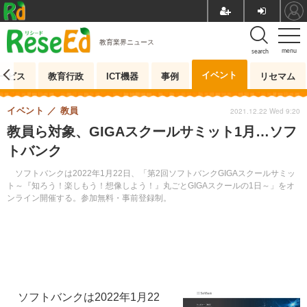
教育業界ニュース
menu
search
イベント
ービス
教育行政
ICT機器
事例
リセマム
イベント
教員
2021.12.22 Wed 9:20
教員ら対象、GIGAスクールサミット1月…ソフ
トバンク
ソフトバンクは2022年1月22日、「第2回ソフトバンクGIGAスクールサミッ
ト～『知ろう！楽しもう！想像しよう！』丸ごとGIGAスクールの1日～」をオ
ンライン開催する。参加無料・事前登録制。
ソフトバンクは2022年1月22