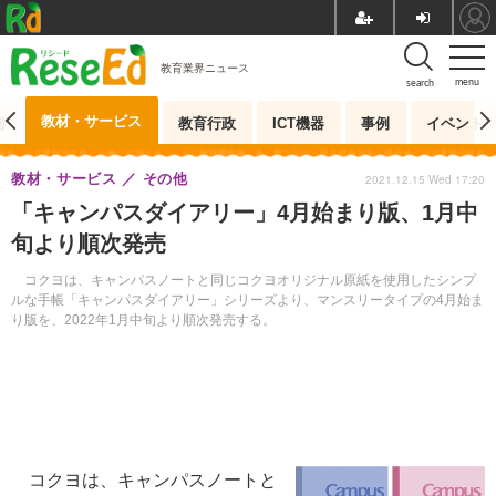
教育業界ニュース
menu
search
教材・サービス
測
教育行政
ICT機器
事例
イベント
教材・サービス
その他
2021.12.15 Wed 17:20
「キャンパスダイアリー」4月始まり版、1月中
旬より順次発売
コクヨは、キャンパスノートと同じコクヨオリジナル原紙を使用したシンプ
ルな手帳「キャンパスダイアリー」シリーズより、マンスリータイプの4月始ま
り版を、2022年1月中旬より順次発売する。
コクヨは、キャンパスノートと