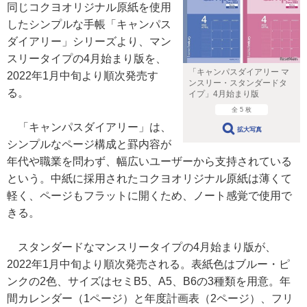
同じコクヨオリジナル原紙を使用
したシンプルな手帳「キャンパス
ダイアリー」シリーズより、マン
スリータイプの4月始まり版を、
「キャンパスダイアリー マ
2022年1月中旬より順次発売す
ンスリー・スタンダードタ
る。
イプ」4月始まり版
全 5 枚
「キャンパスダイアリー」は、
拡大写真
シンプルなページ構成と罫内容が
年代や職業を問わず、幅広いユーザーから支持されている
という。中紙に採用されたコクヨオリジナル原紙は薄くて
軽く、ページもフラットに開くため、ノート感覚で使用で
きる。
スタンダードなマンスリータイプの4月始まり版が、
2022年1月中旬より順次発売される。表紙色はブルー・ピ
ンクの2色、サイズはセミB5、A5、B6の3種類を用意。年
間カレンダー（1ページ）と年度計画表（2ページ）、フリ