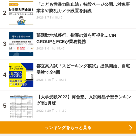
「こども性暴力防止法」特設ページ公開…対象事
業者や防犯カメラ設置を解説
2026.8.7 Fri 18:15
部活動地域移行、指導の質を可視化…CIN
GROUPとFCEが業務提携
2026.8.6 Thu 15:45
都立高入試「スピーキング模試」提供開始、自宅
受験で全4回
2026.7.16 Thu 10:15
【大学受験2022】河合塾、入試難易予想ランキン
グ表1月版
2022.1.20 Thu 11:50
ランキングをもっと見る