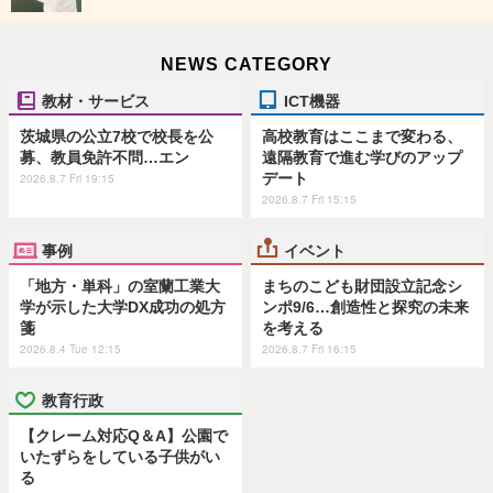
NEWS CATEGORY
教材・サービス
ICT機器
茨城県の公立7校で校長を公
高校教育はここまで変わる、
募、教員免許不問…エン
遠隔教育で進む学びのアップ
デート
2026.8.7 Fri 19:15
2026.8.7 Fri 15:15
事例
イベント
「地方・単科」の室蘭工業大
まちのこども財団設立記念シ
学が示した大学DX成功の処方
ンポ9/6…創造性と探究の未来
箋
を考える
2026.8.4 Tue 12:15
2026.8.7 Fri 16:15
教育行政
【クレーム対応Q＆A】公園で
いたずらをしている子供がい
る