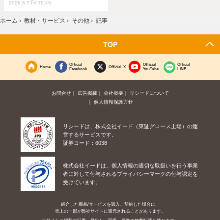
2026.8.7 Fri 19:45
ホーム
›
教材・サービス
›
その他
›
記事
TOP
Official
Official
Official
Home
Official X
Facebook
YouTube
LINE
お問合せ
広告掲載
会社概要
リシードについて
個人情報保護方針
リシードは、株式会社イード（東証グロース上場）の運
営するサービスです。
証券コード：6038
株式会社イードは、個人情報の適切な取扱いを行う事業
者に対して付与されるプライバシーマークの付与認定を
受けています。
紹介した商品/サービスを購入、契約した場合に、
売上の一部が弊社サイトに還元されることがあります。