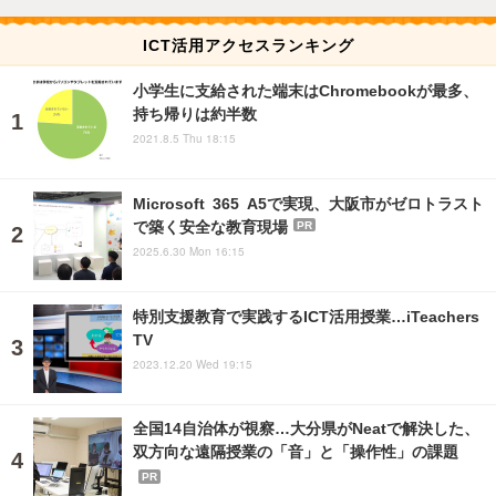
ICT活用アクセスランキング
小学生に支給された端末はChromebookが最多、
持ち帰りは約半数
2021.8.5 Thu 18:15
Microsoft 365 A5で実現、大阪市がゼロトラスト
で築く安全な教育現場
PR
2025.6.30 Mon 16:15
特別支援教育で実践するICT活用授業…iTeachers
TV
2023.12.20 Wed 19:15
全国14自治体が視察…大分県がNeatで解決した、
双方向な遠隔授業の「音」と「操作性」の課題
PR