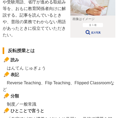
や受験用語、省庁が進める取組み
等を、おもに教育関係者向けに解
説する。記事を読んでいるとき
画像はイメージ
や、普段の業務でわからない用語
全 1 枚
があったときに役立てていただき
拡大写真
たい。
反転授業とは
読み
はんてん じゅぎょう
表記
Reverse Teaching、Flip Teaching、Flipped Classroomな
ど
分類
制度／一般常識
ひとことで言うと