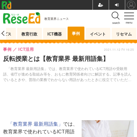
教育業界ニュース
menu
search
事例
ービス
教育行政
ICT機器
イベント
リセマム
事例
ICT活用
2021.11.12 Fri 16:25
反転授業とは【教育業界 最新用語集】
「教育業界 最新用語集」では、教育業界で使われているICT用語や受験用
語、省庁が進める取組み等を、おもに教育関係者向けに解説する。記事を読ん
でいるときや、普段の業務でわからない用語があったときに役立てていただき
たい。
「教育業界 最新用語集」
では、
教育業界で使われているICT用語