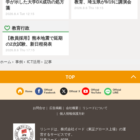
学が示した大学DX成功の処方
教育、埼玉県が9/19に講演会
箋
2026.8.6 Thu 18:15
2026.8.4 Tue 12:15
教育行政
【教員採用】熊本地震で延期
の2次試験、新日程発表
2026.8.6 Thu 17:15
ホーム
›
事例
›
ICT活用
›
記事
TOP
Official
Official
Official
Home
Official X
Facebook
YouTube
LINE
お問合せ
広告掲載
会社概要
リシードについて
個人情報保護方針
リシードは、株式会社イード（東証グロース上場）の運
営するサービスです。
証券コード：6038