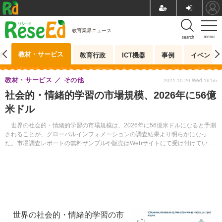
教育業界ニュース
menu
search
教材・サービス
測
教育行政
ICT機器
事例
イベント
教材・サービス
その他
2021.10.20 Wed 16:55
社会的・情緒的学習の市場規模、2026年に56億
米ドル
世界の社会的・情緒的学習の市場規模は、2026年に56億米ドルになると予測
されることが、グローバルインフォメーションの調査結果より明らかになっ
た。市場調査レポートの無料サンプルや販売はWebサイトにて受け付けてい
る。
世界の社会的・情緒的学習の市