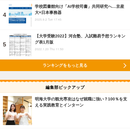
学校図書館向け「AI学校司書」共同研究へ…京産
大×日本事務器
2025.9.2 Tue 17:45
【大学受験2022】河合塾、入試難易予想ランキン
グ表1月版
2022.1.20 Thu 11:50
ランキングをもっと見る
編集部ピックアップ
明海大学の観光専攻はなぜ就職に強い？100％を支
える実践教育とインターン