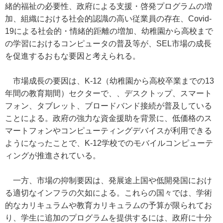
緒的福祉の必要性、政府による支援・啓発プログラムの増
加、組織における社会的認識の高い従業員の存在、Covid-
19による社会的・情緒的距離の増加、幼稚園から高校まで
の学習におけるコンピュータの普及等が、SEL市場の成長
を促進するおもな要因と考えられる。
市場成長の要因は、K-12（幼稚園から高校卒業までの13
年間の教育期間）セクターで、、デスクトップ、スマート
フォン、タブレット、ブロードバンド接続が普及している
ことによる。政府の強力な資金援助を背景に、低価格のス
マートフォンやコンピューティングデバイスが利用できる
ようになったことで、K-12学校でのモバイルコンピューテ
ィングが推進されている。
一方、市場の抑制要因は、発展途上国や低開発国におけ
る適切なインフラの欠如による。これらの国々では、学術
的なカリキュラムや教育カリキュラムの予算が限られてお
り、学生に追加のプログラムを提供するには、政府に十分