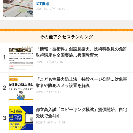
ICT機器
2021.10.13(水) 15:50
その他アクセスランキング
「情報・技術科」創設見据え、技術科教員の免許
取得講座を全国実施…兵庫教育大
2026.8.4 Tue 17:45
「こども性暴力防止法」特設ページ公開…対象事
業者や防犯カメラ設置を解説
2026.8.7 Fri 18:15
都立高入試「スピーキング模試」提供開始、自宅
受験で全4回
2026.7.16 Thu 10:15