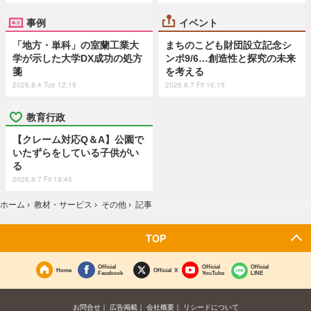
事例
イベント
「地方・単科」の室蘭工業大
まちのこども財団設立記念シ
学が示した大学DX成功の処方
ンポ9/6…創造性と探究の未来
箋
を考える
2026.8.4 Tue 12:15
2026.8.7 Fri 16:15
教育行政
【クレーム対応Q＆A】公園で
いたずらをしている子供がい
る
2026.8.7 Fri 19:45
ホーム
›
教材・サービス
›
その他
›
記事
TOP
Official
Official
Official
Home
Official X
Facebook
YouTube
LINE
お問合せ
広告掲載
会社概要
リシードについて