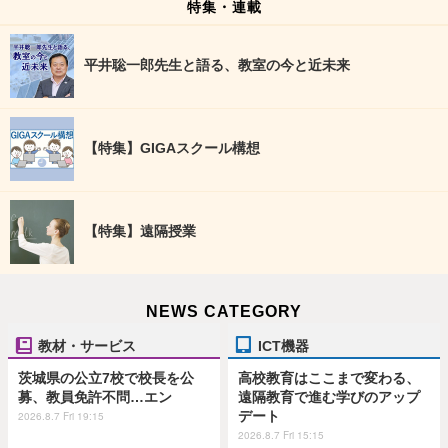
特集・連載
平井聡一郎先生と語る、教室の今と近未来
【特集】GIGAスクール構想
【特集】遠隔授業
NEWS CATEGORY
教材・サービス
ICT機器
茨城県の公立7校で校長を公
高校教育はここまで変わる、
募、教員免許不問…エン
遠隔教育で進む学びのアップ
デート
2026.8.7 Fri 19:15
2026.8.7 Fri 15:15