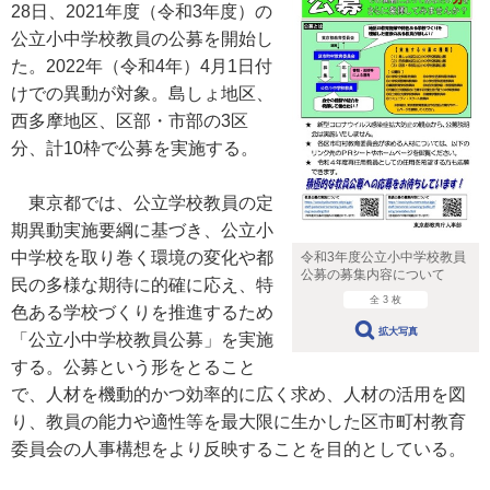
28日、2021年度（令和3年度）の
公立小中学校教員の公募を開始し
た。2022年（令和4年）4月1日付
けでの異動が対象。島しょ地区、
西多摩地区、区部・市部の3区
分、計10枠で公募を実施する。
東京都では、公立学校教員の定
期異動実施要綱に基づき、公立小
中学校を取り巻く環境の変化や都
令和3年度公立小中学校教員
公募の募集内容について
民の多様な期待に的確に応え、特
全 3 枚
色ある学校づくりを推進するため
拡大写真
「公立小中学校教員公募」を実施
する。公募という形をとること
で、人材を機動的かつ効率的に広く求め、人材の活用を図
り、教員の能力や適性等を最大限に生かした区市町村教育
委員会の人事構想をより反映することを目的としている。