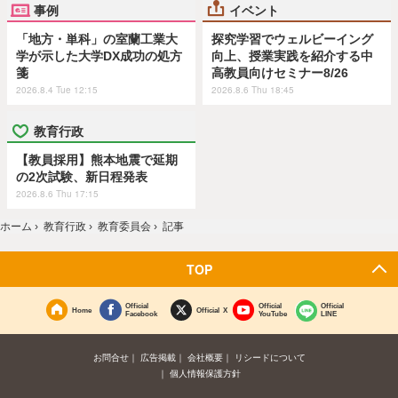
事例
イベント
「地方・単科」の室蘭工業大
探究学習でウェルビーイング
学が示した大学DX成功の処方
向上、授業実践を紹介する中
箋
高教員向けセミナー8/26
2026.8.4 Tue 12:15
2026.8.6 Thu 18:45
教育行政
【教員採用】熊本地震で延期
の2次試験、新日程発表
2026.8.6 Thu 17:15
ホーム
›
教育行政
›
教育委員会
›
記事
TOP
Official
Official
Official
Home
Official X
Facebook
YouTube
LINE
お問合せ
広告掲載
会社概要
リシードについて
個人情報保護方針