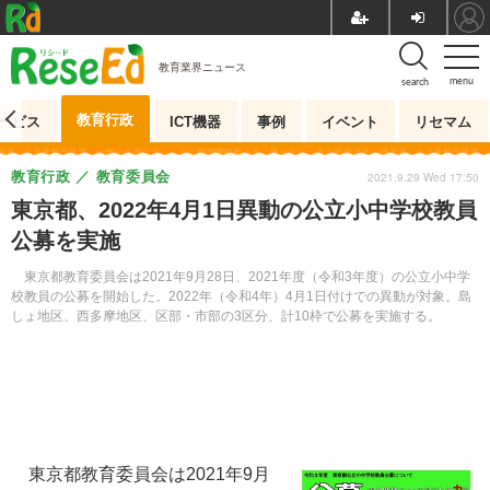
教育業界ニュース
menu
search
教育行政
ービス
ICT機器
事例
イベント
リセマム
教育行政
教育委員会
2021.9.29 Wed 17:50
東京都、2022年4月1日異動の公立小中学校教員
公募を実施
東京都教育委員会は2021年9月28日、2021年度（令和3年度）の公立小中学
校教員の公募を開始した。2022年（令和4年）4月1日付けでの異動が対象。島
しょ地区、西多摩地区、区部・市部の3区分、計10枠で公募を実施する。
東京都教育委員会は2021年9月