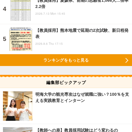
【教員採用】愛媛県、前期の志願者1,066人…倍率
2.2倍
2026.7.13 Mon 15:45
【教員採用】熊本地震で延期の2次試験、新日程発
表
2026.8.6 Thu 17:15
ランキングをもっと見る
編集部ピックアップ
明海大学の観光専攻はなぜ就職に強い？100％を支
える実践教育とインターン
【教師への扉】教員採用試験はどう変わるの