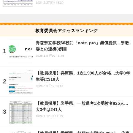
2021.9.27(月) 18:20
教育委員会アクセスランキング
青森県立学校66校に「note pro」無償提供…県教
委との連携8例目
2026.8.5 Wed 15:18
【教員採用】兵庫県、1次1,990人が合格…大学3年
生等は316人
2026.8.6 Thu 13:45
【教員採用】岩手県、一般選考1次受験者625人…
大3生は241人
2026.7.17 Fri 12:15