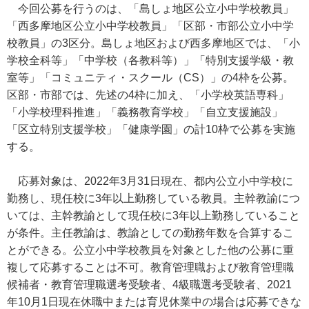
今回公募を行うのは、「島しょ地区公立小中学校教員」
「西多摩地区公立小中学校教員」「区部・市部公立小中学
校教員」の3区分。島しょ地区および西多摩地区では、「小
学校全科等」「中学校（各教科等）」「特別支援学級・教
室等」「コミュニティ・スクール（CS）」の4枠を公募。
区部・市部では、先述の4枠に加え、「小学校英語専科」
「小学校理科推進」「義務教育学校」「自立支援施設」
「区立特別支援学校」「健康学園」の計10枠で公募を実施
する。
応募対象は、2022年3月31日現在、都内公立小中学校に
勤務し、現任校に3年以上勤務している教員。主幹教諭につ
いては、主幹教諭として現任校に3年以上勤務していること
が条件。主任教諭は、教諭としての勤務年数を合算するこ
とができる。公立小中学校教員を対象とした他の公募に重
複して応募することは不可。教育管理職および教育管理職
候補者・教育管理職選考受験者、4級職選考受験者、2021
年10月1日現在休職中または育児休業中の場合は応募できな