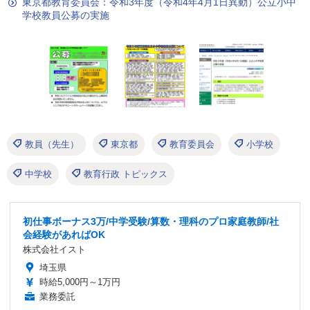
東京都教育委員会：令和3年度（令和4年4月1日異動）公立小中
学校教員公募の実施
教員（先生）
東京都
教育委員会
小学校
中学校
教育行政 トピックス
初仕事ボーナス3万/中学受験/算数・理科のプロ家庭教師/社
会経験があればOK
株式会社イスト
埼玉県
時給5,000円～1万円
業務委託