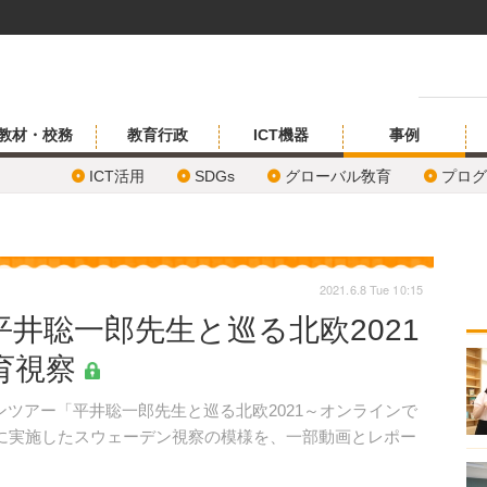
教材・校務
教育行政
ICT機器
事例
ICT活用
SDGs
グローバル敎育
プログ
2021.6.8 Tue 10:15
井聡一郎先生と巡る北欧2021
育視察
ツアー「平井聡一郎先生と巡る北欧2021～オンラインで
日に実施したスウェーデン視察の模様を、一部動画とレポー