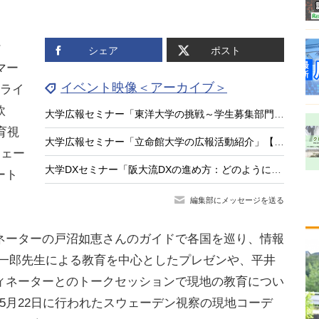
ン
シェア
ポスト
マー
イベント映像＜アーカイブ＞
ンライ
欧
大学広報セミナー「東洋大学の挑戦～学生募集部門の真の役割とは～」【アーカイブ】
育視
大学広報セミナー「立命館大学の広報活動紹介」【アーカイブ】
ウェー
大学DXセミナー「阪大流DXの進め方：どのように組織を動かすか？」【アーカイブ】
ート
編集部にメッセージを送る
ーターの戸沼如恵さんのガイドで各国を巡り、情報
聡一郎先生による教育を中心としたプレゼンや、平井
ィネーターとのトークセッションで現地の教育につい
。5月22日に行われたスウェーデン視察の現地コーデ