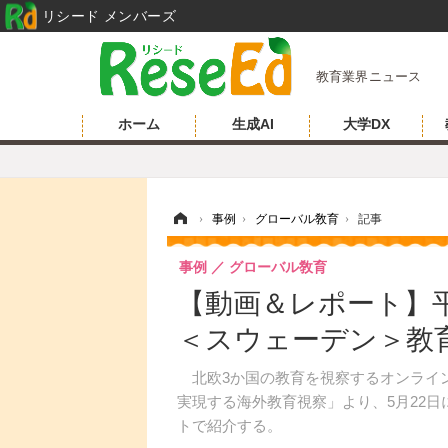
リシード メンバーズ
教育業界ニュース
ホーム
生成AI
大学DX
ホーム
›
事例
›
グローバル敎育
›
記事
事例
グローバル敎育
【動画＆レポート】平
＜スウェーデン＞教
北欧3か国の教育を視察するオンライン
実現する海外教育視察」より、5月22
トで紹介する。