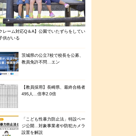
クレーム対応Q＆A】公園でいたずらをしてい
子供がいる
茨城県の公立7校で校長を公募、
教員免許不問…エン
【教員採用】長崎県、最終合格者
495人…倍率2.0倍
「こども性暴力防止法」特設ペー
ジ公開…対象事業者や防犯カメラ
設置を解説