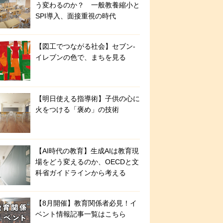
う変わるのか？ 一般教養縮小と
SPI導入、面接重視の時代
【図工でつながる社会】セブン‐
イレブンの色で、まちを見る
【明日使える指導術】子供の心に
火をつける「褒め」の技術
【AI時代の教育】生成AIは教育現
場をどう変えるのか、OECDと文
科省ガイドラインから考える
【8月開催】教育関係者必見！イ
ベント情報記事一覧はこちら