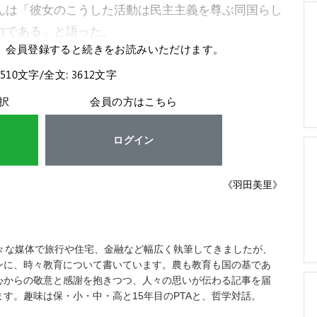
んは「彼女のこうした活動は民主主義を尊ぶ同国らし
力である」と語った。
。会員登録すると続きをお読みいただけます。
2510文字/全文: 3612文字
択
会員の方はこちら
ログイン
《羽田美里》
様々な媒体で旅行や住宅、金融など幅広く執筆してきましたが、
ンに、時々教育について書いています。農も教育も国の基であ
心からの敬意と感謝を抱きつつ、人々の思いが伝わる記事を届
す。趣味は保・小・中・高と15年目のPTAと、哲学対話。