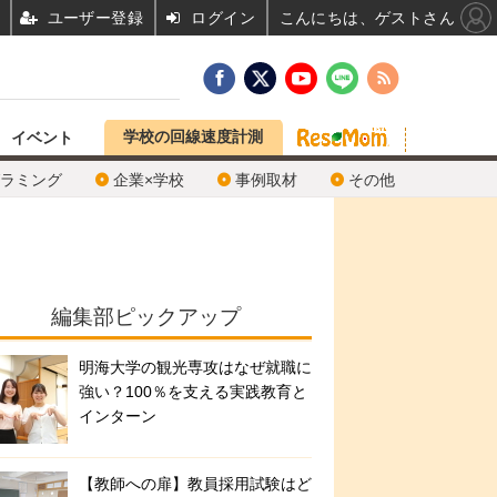
ユーザー登録
ログイン
こんにちは、ゲストさん
学校の回線速度計測
イベント
ラミング
企業×学校
事例取材
その他
編集部ピックアップ
明海大学の観光専攻はなぜ就職に
強い？100％を支える実践教育と
インターン
【教師への扉】教員採用試験はど