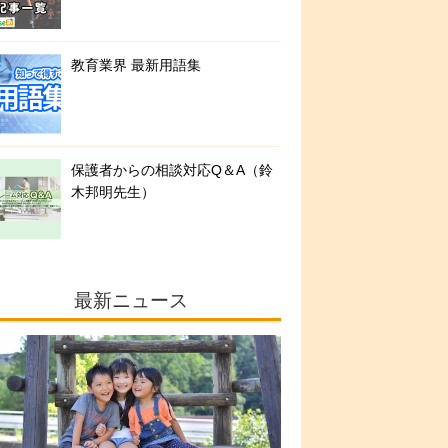
教育業界 最新用語集
保護者からの相談対応Q＆A（鈴
木邦明先生）
最新ニュース