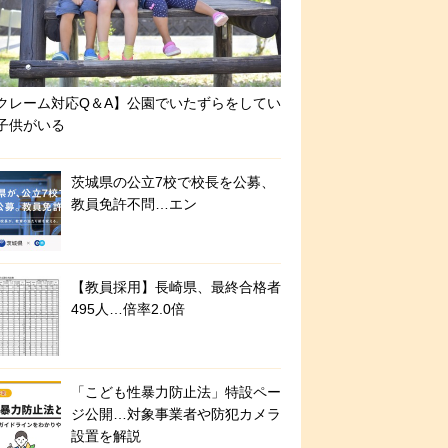
クレーム対応Q＆A】公園でいたずらをしてい
子供がいる
茨城県の公立7校で校長を公募、
教員免許不問…エン
【教員採用】長崎県、最終合格者
495人…倍率2.0倍
「こども性暴力防止法」特設ペー
ジ公開…対象事業者や防犯カメラ
設置を解説