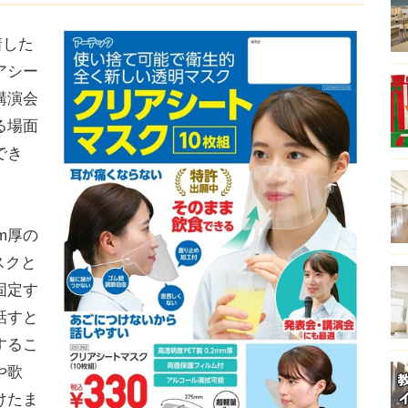
着した
アシー
講演会
る場面
でき
m厚の
スクと
固定す
話すと
するこ
や歌
けたま