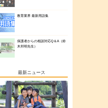
教育業界 最新用語集
保護者からの相談対応Q＆A（鈴
木邦明先生）
最新ニュース