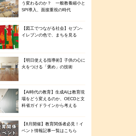
う変わるのか？ 一般教養縮小と
SPI導入、面接重視の時代
【図工でつながる社会】セブン‐
イレブンの色で、まちを見る
【明日使える指導術】子供の心に
火をつける「褒め」の技術
【AI時代の教育】生成AIは教育現
場をどう変えるのか、OECDと文
科省ガイドラインから考える
【8月開催】教育関係者必見！イ
ベント情報記事一覧はこちら