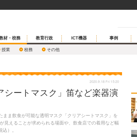
教材・校務
教育行政
ICT機器
事例
授業
校務
その他
2020.9.18 Fri 15:20
アシートマスク」笛など楽器演
したまま飲食が可能な透明マスク「クリアシートマスク」を
が見えることが求められる場面や、飲食店での着用など幅
税込）。