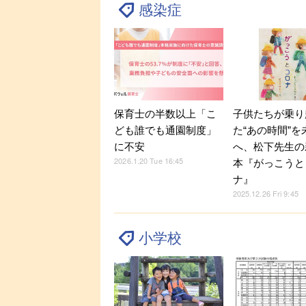
感染症
保育士の半数以上「こ
子供たちが乗り
ども誰でも通園制度」
た“あの時間”を
に不安
へ、松下先生の
2026.1.20 Tue 16:45
本『がっこうと
ナ』
2025.12.26 Fri 9:45
小学校