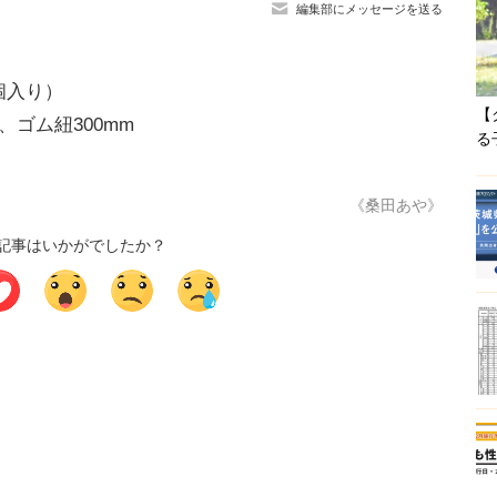
編集部にメッセージを送る
個入り）
【
、ゴム紐300mm
る
《桑田あや》
記事はいかがでしたか？