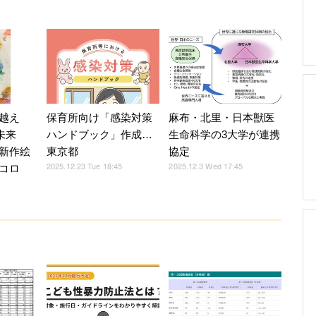
越え
麻布・北里・日本獣医
保育所向け「感染対策
未来
生命科学の3大学が連携
ハンドブック」作成…
新作絵
協定
東京都
2025.12.3 Wed 17:45
2025.12.23 Tue 18:45
コロ