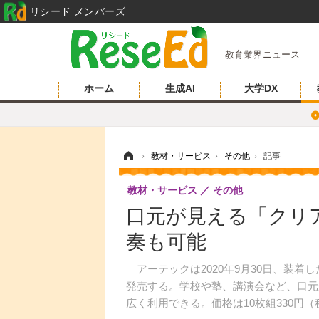
リシード メンバーズ
教育業界ニュース
ホーム
生成AI
大学DX
ホーム
›
教材・サービス
›
その他
›
記事
教材・サービス
その他
口元が見える「クリ
奏も可能
アーテックは2020年9月30日、装着
発売する。学校や塾、講演会など、口元
広く利用できる。価格は10枚組330円（