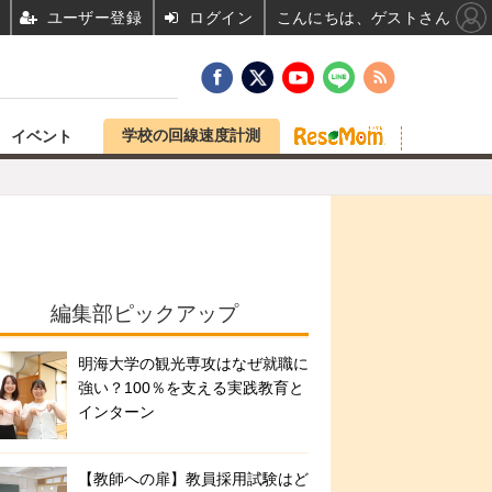
ユーザー登録
ログイン
こんにちは、ゲストさん
学校の回線速度計測
イベント
編集部ピックアップ
明海大学の観光専攻はなぜ就職に
強い？100％を支える実践教育と
インターン
【教師への扉】教員採用試験はど