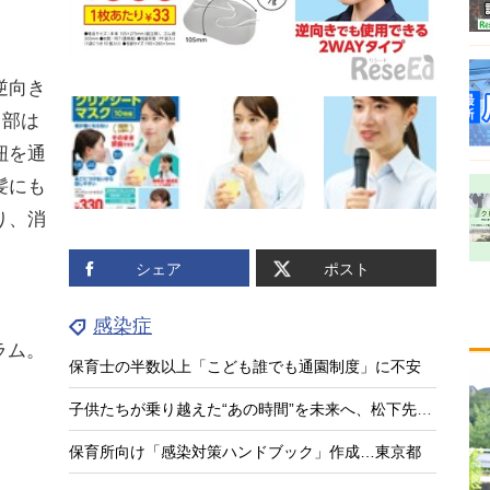
逆向き
ト部は
紐を通
髪にも
り、消
シェア
ポスト
感染症
ラム。
保育士の半数以上「こども誰でも通園制度」に不安
子供たちが乗り越えた“あの時間”を未来へ、松下先生の新作絵本『がっこうとコロナ』
保育所向け「感染対策ハンドブック」作成…東京都