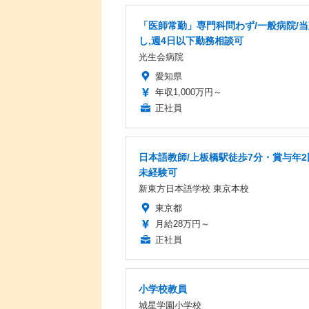
「医師常勤」専門科問わず/一般病院/
し,週4日以下勤務相談可
光生会病院
愛知県
年収1,000万円～
正社員
日本語教師/上板橋駅徒歩7分・賞与年2
未経験可
新東方日本語学校 東京本校
東京都
月給28万円～
正社員
小学校教員
城星学園小学校