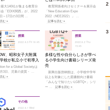
最大140社が集まる教育分
教育関係者向けセミナー＆展示会
会「EDIX関西」が、2022
「New Education Expo
5日～17日の3日間 …
2022（NEE2022）」 …
読む »
記事を読む »
授業
授業
2022.6.3 Fri 16:45
2022.6.2 Thu
15:45
GROW、昭和女子大附属
多様な性や自分らしさが学べ
学校が私立小で初導入
る小学生向け書籍シリーズ発
売
tion for a Global Societyは
年6月3日、児童の資質・ …
新興出版啓林館は、小学校中学年
読む »
以上を対象にした図書館向け書籍
「みんなで知りたいLGBTQ+」シリ
ー …
記事を読む »
その他
2022.6.1 Wed