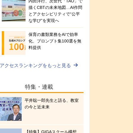
内田洋行、次世代「TAO」で
描くCBTの未来地図…AI作問
とアクセシビリティで“公平
な学び”を実現へ
保育の書類業務をAIで効率
化、プロンプト集100選を無
料提供
アクセスランキングをもっと見る
特集・連載
平井聡一郎先生と語る、教室
の今と近未来
【特集】GIGAスクール構想