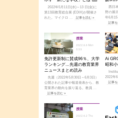
西日本
2022年5月11日(水)～13 日(金)に
野の展示
第13回教育総合展 (EDIX)が開催さ
年6月1
れた。マイクロ …
記事を読む »
記事を
授業
2022.6.6 Mon
5:55
免許更新制に賛成96％、大学
Ai 
ランキング…先週の教育業界
昭和小
ニュースまとめ読み
Institu
2022
先週（2022年5月30日～6月3日）
記事を
公開された記事や報道発表から、教
育業界の動向を振り返る。教員 …
記事を読む »
授業
2022.6.2 Thu