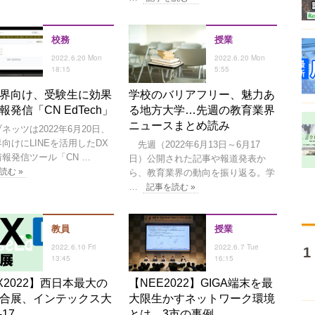
校務
授業
2022.6.20 Mon
2022.6.20 Mon
18:15
5:55
界向け、受験生に効果
学校のバリアフリー、魅力あ
報発信「CN EdTech」
る地方大学…先週の教育業界
ニュースまとめ読み
ッツは2022年6月20日、
向けにLINEを活用したDX
先週（2022年6月13日～6月17
報発信ツール「CN …
日）公開された記事や報道発表か
読む »
ら、教育業界の動向を振り返る。学
…
記事を読む »
教員
授業
2022.6.10 Fri
2022.6.7 Tue
13:45
16:15
IX2022】西日本最大の
【NEE2022】GIGA端末を最
合展、インテックス大
大限生かすネットワーク環境
-17
とは…3市の事例