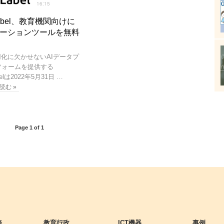
16:15
Label、教育機関向けに
ーションツールを無料
用化に欠かせないAIデータプ
フォームを提供する
belは2022年5月31日 …
読む »
Page 1 of 1
務
教育行政
ICT機器
事例