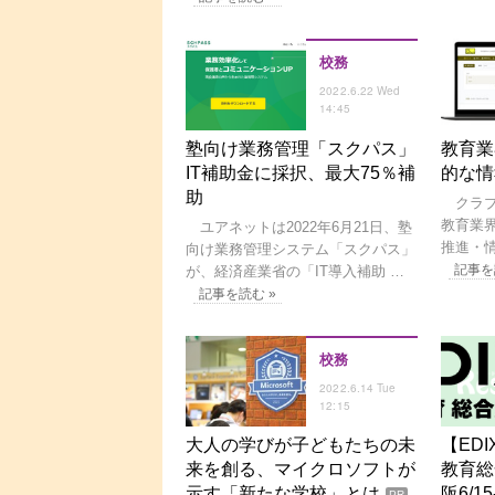
校務
2022.6.22 Wed
14:45
塾向け業務管理「スクパス」
教育業
IT補助金に採択、最大75％補
的な情
助
クラブネ
教育業界
ユアネットは2022年6月21日、塾
推進・情
向け業務管理システム「スクパス」
記事を
が、経済産業省の「IT導入補助 …
記事を読む »
校務
2022.6.14 Tue
12:15
大人の学びが子どもたちの未
【ED
来を創る、マイクロソフトが
教育総
示す「新たな学校」とは
阪6/15
PR