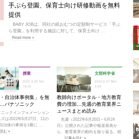
手ぶら登園、保育士向け研修動画を無料
提供
BABY JOBは、同社の紙おむつの定額制サービス「手ぶ
ら登園」を利用する施設に対して、保育士向け …
Read more »
授業
文部科学省
2022.6.28 Tue
2022.6.27 Mon
18:45
5:55
・自治体事例集」を無
教師向けポータル・地方教育
…パナソニック
費の増加…先週の教育業界ニ
ュースまとめ読み
ニックインフォメーション
ズは2022年6月27日、11の
先週（2022年6月20日～6月24
自治体の事例を1冊に …
日）公開された記事や報道発表か
読む »
ら、教育業界の動向を振り返る。校
…
記事を読む »