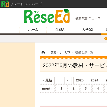
リシード メンバーズ
教育業界ニュース
ホーム
生成AI
大学DX
ホーム
›
教材・サービス
›
校務 記事一覧
2022年6月の教材・サー
…
« 最新
«
2025
2024
month
1
2
3
4