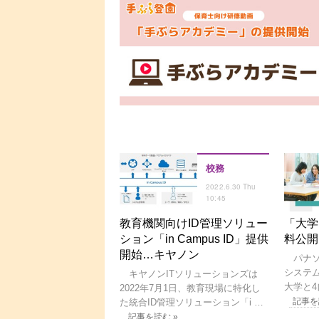
校務
2022.6.30 Thu
10:45
教育機関向けID管理ソリュー
「大学
ション「in Campus ID」提供
料公開
開始…キヤノン
パナソ
システム
キヤノンITソリューションズは
大学と4
2022年7月1日、教育現場に特化し
記事を
た統合ID管理ソリューション「i …
記事を読む »