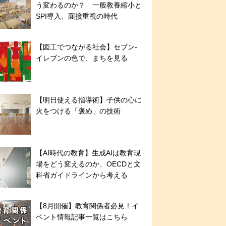
う変わるのか？ 一般教養縮小と
SPI導入、面接重視の時代
【図工でつながる社会】セブン‐
イレブンの色で、まちを見る
【明日使える指導術】子供の心に
火をつける「褒め」の技術
【AI時代の教育】生成AIは教育現
場をどう変えるのか、OECDと文
科省ガイドラインから考える
【8月開催】教育関係者必見！イ
ベント情報記事一覧はこちら