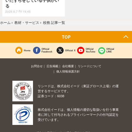
いたずらをしている子供がい
る
2026.8.7 Fri 19:45
ホーム
›
教材・サービス
›
校務 記事一覧
TOP
Official
Official
Official
Home
Official X
Facebook
YouTube
LINE
お問合せ
広告掲載
会社概要
リシードについて
個人情報保護方針
リシードは、株式会社イード（東証グロース上場）の運
営するサービスです。
証券コード：6038
株式会社イードは、個人情報の適切な取扱いを行う事業
者に対して付与されるプライバシーマークの付与認定を
受けています。