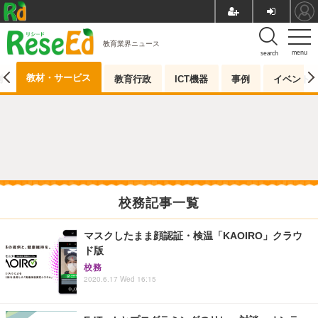
教育業界ニュース
menu
search
教材・サービス
測
教育行政
ICT機器
事例
イベント
校務記事一覧
マスクしたまま顔認証・検温「KAOIRO」クラウ
ド版
校務
2020.6.17 Wed 16:15