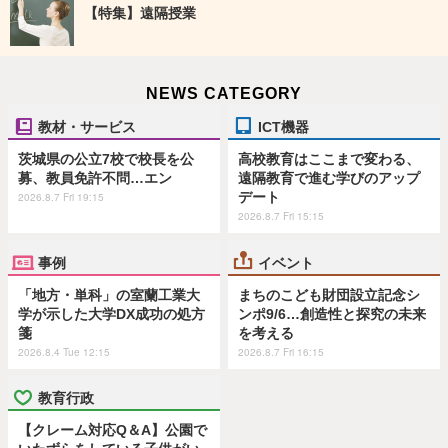
【特集】遠隔授業
NEWS CATEGORY
教材・サービス
ICT機器
茨城県の公立7校で校長を公
高校教育はここまで変わる、
募、教員免許不問…エン
遠隔教育で進む学びのアップ
デート
2026.8.7 Fri 19:15
2026.8.7 Fri 15:15
事例
イベント
「地方・単科」の室蘭工業大
まちのこども財団設立記念シ
学が示した大学DX成功の処方
ンポ9/6…創造性と探究の未来
箋
を考える
2026.8.4 Tue 12:15
2026.8.7 Fri 16:15
教育行政
【クレーム対応Q＆A】公園で